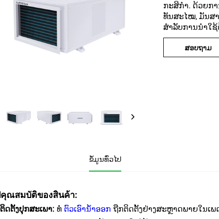
ກະສິກໍາ. ດ້ວຍກ
ທັນສະໄໝ, ມັນສາ
ສຳລັບການນໍາໃຊ້
ສອບຖາມ
ຂໍ້ມູນທົ່ວໄປ
ปคุณสมบัติของสินค้า:
ິດຕັ້ງປຸກສະເພາ:
ທໍ່
ຕົວເອົານ້ຳອອກ
ຖືກຕິດຕັ້ງຢ່າງສະຫຼາດພາຍໃນເພດ