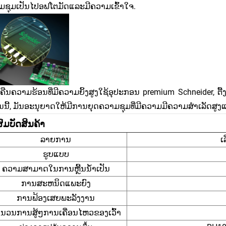
ມຊຸມເປັນໄປອຟໂຕມັດແລະມີຄວາມເຂົ້າໃຈ.
ືນຄວາມຮ້ອນທີ່ມີຄວາມຍິ້ງສູງໃຊ້ອຸປະກອນ premium Schneider, ຕື
ຶນນີ້, ມັນອະນຸຍາດໃຫ້ມີການຍຸດຄວາມຊຸມທີ່ມີຄວາມມີຄວາມສຳເລັດສູງແລ
ສົມບັດສິນຄ້າ
ລາຍການ
ເ
ຮູບແບບ
ຄວາມສາມາດໃນການຫຼີ້ນນ້ຳເປັນ
ການສະຫນິດແພະຍົງ
ການຟ້ອງເສຍພະລັງງານ
ນວນການສູ້ໆການເຄື່ອນໄຫວຂອງເວົ້າ