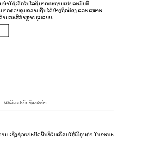
ານນໍາໃຊ້ເຕັກໂນໂລຊີມາດຕະຖານເຢຍລະມັນທີ່
ມາດຄວບຄຸມຄວາມຊື້ນໄດ້ຢ່າງຖືກຕ້ອງ ແລະ ເໝາະ
ດ້ານກະສິກໍາຫຼາຍຮູບແບບ.
ຜະລິດຕະພັນທີ່ແນະນຳ
ານ ເຊິ່ງຊ່ວຍປະຢັດພື້ນທີ່ໃນເຮືອນໃຫ້ມີຄຸນຄ່າ ໃນຂະນະ