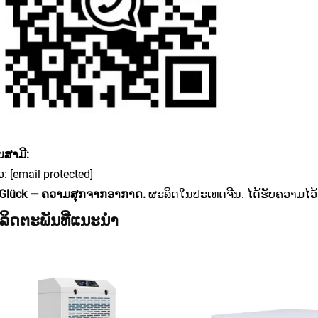
ບສາມີ:
ວ:
[email protected]
tGlück — ຄວາມສຸກຈາກອາກາດ.
ຜະລິດໃນປະເທດຈີນ. ໄດ້ຮັບຄວາມໄວ້
ລິດຕະພັນທີ່ແນະນຳ