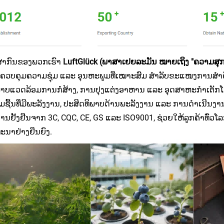
ໍ້ສາກົນຂອງພວກເຮົາ
LuftGlück (ພາສາເຢຍລະມັນ ໝາຍເຖິງ "ຄວາມສ
ຄວບຄຸມຄວາມຊຸ່ມ ແລະ ອຸນຫະພູມທີ່ເໝາະສົມ ສຳລັບຂະແໜງການສຳຄັ
າບແວດລ້ອມການກໍ່ສ້າງ, ການປຸງແຕ່ງອາຫານ ແລະ ອຸດສາຫະກຳເຕັກໂນ
ຊື້ນທີ່ມີພະລັງງານ, ປະສິດທິພາບດ້ານພະລັງງານ ແລະ ການດຳເນີນງານ
ານຢັ້ງຢືນຈາກ 3C, CQC, CE, GS ແລະ ISO9001, ຊ່ວຍໃຫ້ລູກຄ້າທົ່ວໂ
ະນາຢ່າງຍືນຍົງ.