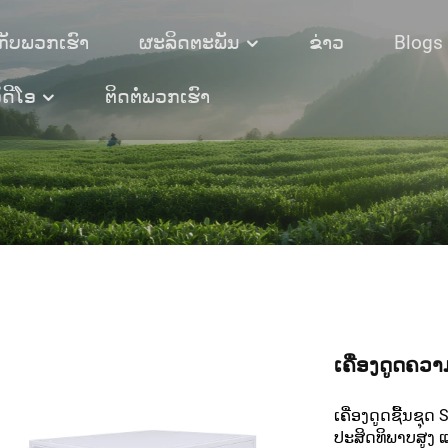
ກັບພວກເຮົາ
ຜະລິດຕະພັນ
ຂ່າວ
Blogs
ິດີໂອ
ຕິດຕໍ່ພວກເຮົາ
ເຄື່ອງດູດຄວາ
ເຄື່ອງດູດຊື້ນຊຸ
ປະສິດທິພາບສູງ