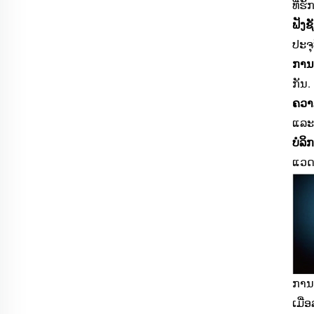
ທີ່
ຟັງ
ປະຈຸ
ການຕ
ກັນ.
ຄວາ
ແລະຈ
ບໍລ
ແວດລ
ການຄ
ເມື່