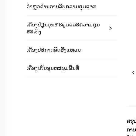
ຕຳຫຼວດ້ານການລົບຄວາມຊຸມແຈກ
ເຄື່ອງປ່ຽນອຸນຫະພູມແລະຄວາມຊຸມ
ສະເທີງ
ເຄື່ອງປະກາດລົດສົ່ງແຫວນ
ເຄື່ອງปรັບອຸນຫະພູມພື້ນທີ່
สรุ
ການຕ