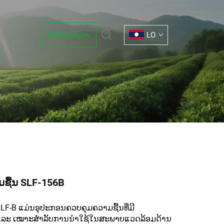
ຮັບເອົາລາຄາ
LO
ມຊື້ນ SLF-156B
ດ SLF-B ແມ່ນອຸປະກອນຄວບຄຸມຄວາມຊື້ນທີ່ມີ
 ແລະ ເໝາະສຳລັບການນໍາໃຊ້ໃນສະພາບແວດລ້ອມດ້ານ