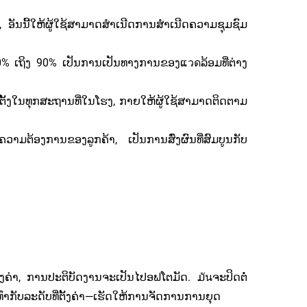
ອັນນີ້ໃຫ້ຜູ້ໃຊ້ສາມາດສຳເນີດການສຳເນີດຄວາມຊຸມຊົມ
% ເຖິງ 90% ເປັນການເປັນທາງການຂອງແวดລ້ອມທີ່ຕ່າງ
ຕັ້ງໃນທຸກສະຖານທີ່ໃນໂຮງ, ກາຍໃຫ້ຜູ້ໃຊ້ສາມາດຕິດຕາມ
ຄວາມຕ້ອງການຂອງລູກຄ້າ, ເປັນການສົ່ງຜົນທີ່ສົມບູນກັບ
້ງຄ່າ, ການປະຕິບັດງານຈະເປັນໄປອຟໂຕມັດ. ມันຈະປິດຕໍ່
ເທົ່າກັບລະດັບທີ່ຕັ້ງຄ່າ—ເຮັດໃຫ້ການຈັດການການຍຸດ