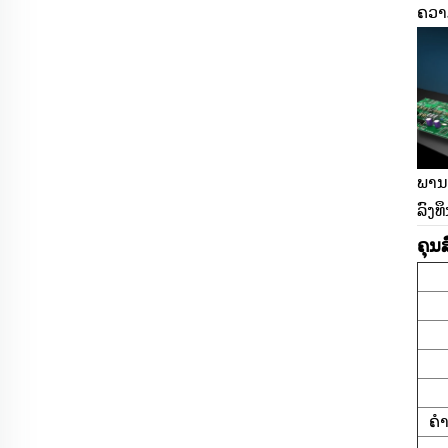
ຄວາ
ພານຄ
ລົງທ
ຄຸນ
ຄຳ