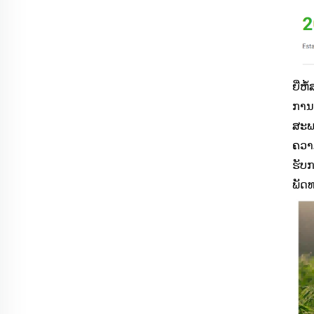
ຍີ່ຫ
ການ
ສະພ
ຄວາມ
ຮັບກ
ພັດທ