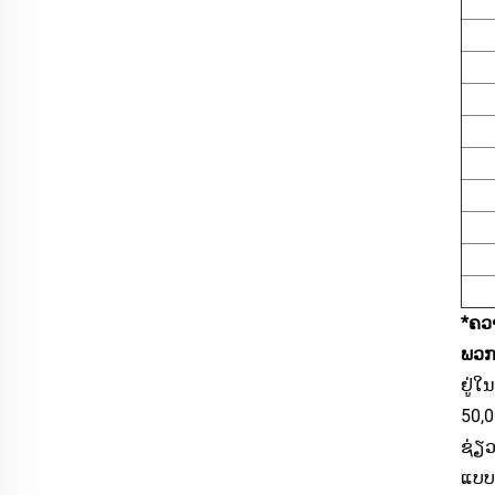
*ຄວາ
ພວກ
ຢູ່ໃ
50,
ຊ່ຽວ
ແບບບ