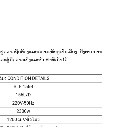
້ງຢູ່ຄວາມຖືກຕ້ອງແລະຄວາມໜັບໆເປັນເລື່ອງ. ອີງຕາມການ
ະສູ້ມີຄວາມເບິ່ງແລະບັນຫາທີ່ເກັບໄວ້.
ລິ່ມເ CONDITION DETAILS
SLF-156B
156L/D
220V-50Hz
2300w
1200 ม.³/ชั่วโมง