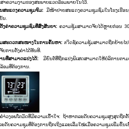
ຮັກສາຄວາມງາມຂອງສະພາບແວດລ້ອມພາຍໃນໄວ້.
ຊັນສະແດງຄວາມຊຸມชົມ:
ມີໜ້າປາຍສະແດງຄວາມຊຸມຊົມໃນໂຮງເຮືອນ, 
ບັນ.
ັ້ງຄ່າຄວາມຊຸມຊົມທີ່ສົ່ງສັນຍາ:
ຄວາມຊຸ້ມສາມາດຈັບໄດ້ຫຼາຍກ່ອນ 30
ມສະດວກສະໜາງໃນການຄົ້ນຫາ:
สวິດຊ໌ຄວາມຊຸ້ມສາມາດຖືກຍ້າຍໄປ
ັບການຕັ້ງຄ່າໄດ້ທັນທີ.
ິການທີ່ສາມາດແປງໄດ້:
ມີຍົນຕ໌ທີ່ຖືກແປງພິເສດສາມາດໃຫ້ບໍລິການຕາມ
້ອມທີ່ຕ້ອງການ.
ຳ່ວງອຟໂຕມັດທີ່ມີຄວາມເຂົ້າໃຈ: ຖ້າຫາກລະດັບຄວາມຊຸມສູງສຸດຖືກຕັ
ອລະດັບຄວາມຊຸມທີ່ຕ້ອງການຖືກເຖິງແລະເລີ່ມໃໝ່ເມື່ອຄວາມຊຸມເພີ່ມຂຶ້ນ