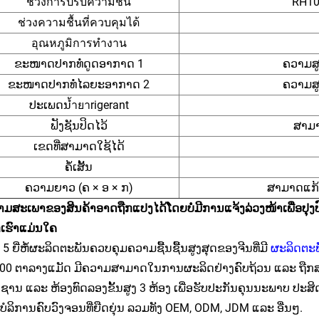
ช่วงการปรับความชื้น
RH10
ช่วงความชื้นที่ควบคุมได้
อุณหภูมิการทำงาน
ຂະໜາດປາກທໍ່ດູດອາກາດ 1
ຄວາມສ
ຂະໜາດປາກທໍ່ໄລຍະອາກາດ 2
ຄວາມສ
ປະເພດນ้ำยาrigerant
ຟັງຊັນປິດໄວ້
ສາມາ
ເຂດທີ່ສາມາດໃຊ້ໄດ້
ຄໍ້ເສັ້ນ
ຄວາມຍາວ (ຄ × ອ × ກ)
ສາມາດແກ້
ມສະເພາຂອງສິນຄ້າອາດຖືກແປງໄດ້ໂດຍບໍ່ມີການແຈ້ງລ່ວງໜ້າເພື່ອປຸງປ
ເຮົາແມ່ນໃຄ
ນ 5 ຍີ່ຫໍ້ຜະລິດຕະພັນຄວບຄຸມຄວາມຊື້ນຊື້ນສູງສຸດຂອງຈີນທີ່ມີ
ຜະລິດຕະ
000 ຕາລາງແມັດ ມີຄວາມສາມາດໃນການຜະລິດຢ່າງຄົບຖ້ວນ ແລະ ຖືກ
ຊານ ແລະ ຫ້ອງທົດລອງຂັ້ນສູງ 3 ຫ້ອງ ເພື່ອຮັບປະກັນຄຸນນະພາບ ປະສິ
ໍລິການຄົບວົງຈອນທີ່ຍືດຍຸ່ນ ລວມທັງ OEM, ODM, JDM ແລະ ອື່ນໆ.