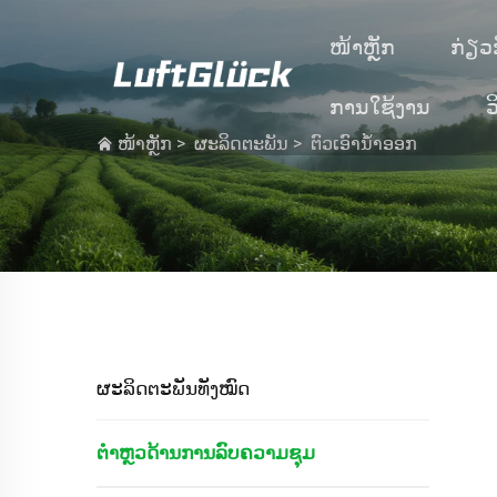
ໜ້າຫຼັກ
ກ່ຽວ
ການໃຊ້ງານ
ວ
ໜ້າຫຼັກ
>
ຜະລິດຕະພັນ
>
ຕົວເອົານ້ຳອອກ
ຜະລິດຕະພັນທັງໝົດ
ຕຳຫຼວດ້ານການລົບຄວາມຊຸມ