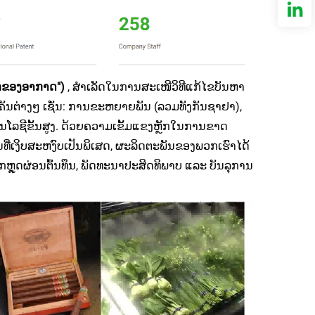
ຸກຂອງອາກາດ")
, ສຳເລັດໃນການສະເໜີວິທີແກ້ໄຂບັນຫາ
ນຕ່າງໆ ເຊັ່ນ: ການຂະຫຍາຍພັນ (ລວມທັງກັນຊາຢາ),
ໂລຊີຂັ້ນສູງ. ດ້ວຍຄວາມເຂັ້ມແຂງຫຼັກໃນການຂາດ
ທີ່ເງິບສະຫງົບເປັນພິເສດ, ຜະລິດຕະພັນຂອງພວກເຮົາໄດ້
ລກຫຼຸດຜ່ອນຕົ້ນທຶນ, ພັດທະນາປະສິດທິພາບ ແລະ ບັນລຸການ