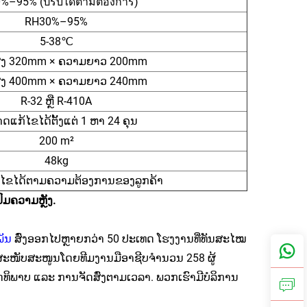
%–95% (ปรับได้ตามต้องการ)
RH30%–95%
5-38℃
ູງ 320mm × ຄວາມຍາວ 200mm
ູງ 400mm × ຄວາມຍາວ 240mm
R-32 ຫຼື R-410A
ດແກ້ໄຂໄດ້ຕັ້ງແຕ່ 1 ຫາ 24 ຄຸນ
200 m²
48kg
ໄຂໄດ້ຕາມຄວາມຕ້ອງການຂອງລູກຄ້າ
ົມຄວາມຫຼັງ.
ພັນ
ສົ່ງອອກໄປຫຼາຍກວ່າ 50 ປະເທດ ໂຮງງານທີ່ທັນສະໄໝ
ສະໜັບສະໜູນໂດຍທີມງານມືອາຊີບຈຳນວນ 258 ຜູ້
ດທິພາບ ແລະ ການຈັດສົ່ງຕາມເວລາ. ພວກເຮົາມີບໍລິການ