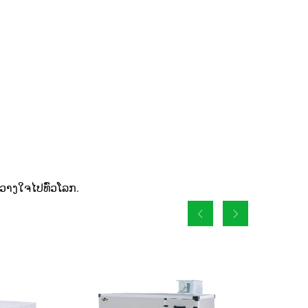
ວາງໃຈໄປທົ່ວໂລກ.