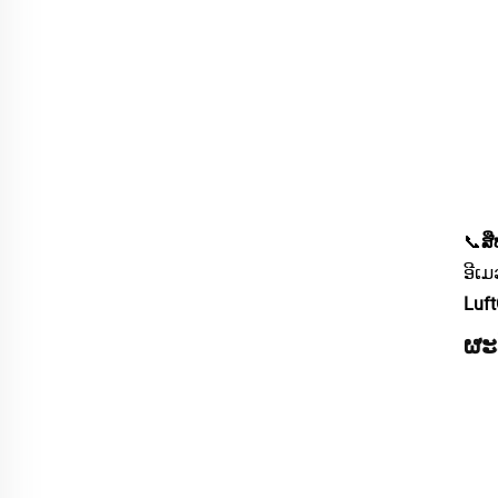
📞
ສື
ອີເມ
Luf
ຜະ