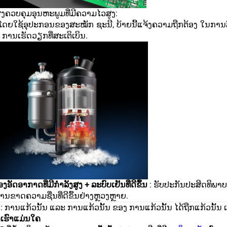
ງຄວບຄຸມອຸນຫະພູມທີ່ມີຄວາມໄວສູງ:
ງໂດຍໃຊ້ອຸປະກອນຂອງສະໝັກ ຊະນີ, ບ້າຍນີ້ແຈ້ງຄວາມຖືກຕ້ອງ ໃນການ
ການເຮັດວຽກທີ່ສະເຕິເບິນ.
່ອງອັດອາກາດທີ່ມີກຳລັງສູງ + ລະບົບເຢັນທີ່ດີຂຶ້ນ
: ຮັບປະກັນປະສິດທິພາ
ນຂາດຄວາມຊື່ນທີ່ດີຂຶ້ນຢ່າງຫຼວງຫຼາຍ.
: ການແກ້ວນັ້ນ ແລະ ການແກ້ວນັ້ນ ຂອງ ການແກ້ວນັ້ນ ໄດ້ຖືກແກ້ວນັ້ນ 
ເຮົາແມ່ນໃຄ