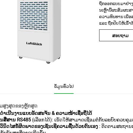
ຖືກອອກແບບມາຢ່າງເຈ
ນເຫຼົ່ານີ້ຜະສົມຜະ
ຄວາມທົນທານ ເພື່ອ
ແລະ ຖືກປັບໃຫ້ເຂົ້
ສອບຖາມ
ຂໍ້ມູນທົ່ວໄປ
ມສູງສຸດຂອງຫຼັກສູດ
ດຳເນີນງານແບບອັດສະຈັນ & ຄວາມໜ້າເຊື່ອຖືໄດ້
ານສື່ສານ RS485
(ເລືອກໄດ້): ເຮັດໃຫ້ສາມາດເຊື່ອມຕໍ່ກັບລະບົບຄວບຄຸ
ວິນິດໄສຂໍ້ຜິດພາດຂອງເຊັນເຊີຄວາມຊື້ນດ້ວຍຕົນເອງ
: ຕິດຕາມສະຖານະ
ກັບບັນຫາທີ່ອາດເກີດຂຶ້ນ.