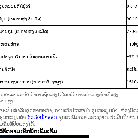
ອຸນຫະພູມທີ່ໃຊ້ໄດ້
0-8°C
ທີ່ຄຸມ (ເພດານສູງ 3 ແມັດ)
90-10
ມານຄຸມ (ເພດານສູງ 3 ແມັດ)
270-
轻ໜວຍຫ່າຍ
110k
ມປະຈຸບັນໃນການຄົ້ນຫາຄວາມຊິດ
±3% 
ການຂັດນ້ຳ
ລະບົບ
າດຂອງອຸປະກອນ (ຍາວ×ກວ້າງ×ສູງ)
1510
ມສະເພາຂອງສິນຄ້າອາດຖືກແປງໄດ້ໂດຍບໍ່ມີການແຈ້ງລ່ວງໜ້າເພື່ອປຸງ
ວາມຫຼັງ.
່າຈະເປັນສຳລັບອຸດສາຫະກໍາ, ການເກັບຮັກສາໃນອຸນຫະພູມຕ່ຳ, ຫ້ອງທົດລອ
ນອຸນຫະພູມຕ່ຳ
ຕົວເອົານ້ຳອອກ
ຊຸດຜະສົມຄວາມສະຫຼາດ, ປະສິດທິພາບ ແ
ຊື້ນທີ່ປັບແຕ່ງໄດ້.
ໍ້ຕິດຕາມເทັກນິກເພີ່ມເຕີມ