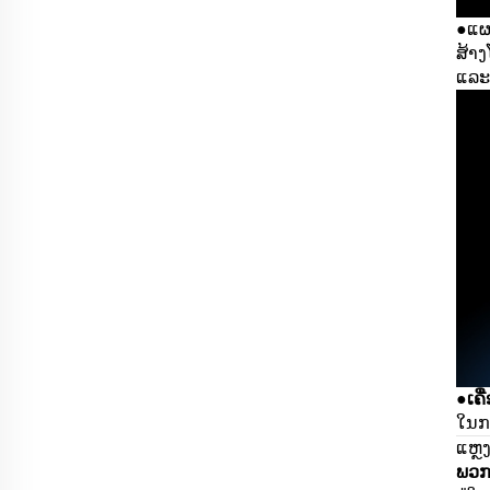
ແຜ
●
ສ້າ
ແລະ 
ເຄື
●
ໃນກາ
ແຫຼງ
ພວກ