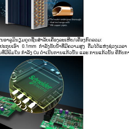
່ນອາລູມິນຽມດູດຊື້ນສຳລັບເຄື່ອງລະເຫີຍ/ເຄື່ອງກົດລວມ:
ະກຸບເອົາ 0.1mm ກຳລັງຮັບນ້ຳທີ່ມີຄວາມສູງ ຕື່ມໄດ້ແຫ່ງຊ່ວງເວລາ
ອນທີ່ມີພິມໃນ ກຳລັງ Cu ດຳເນີນການແກ້ວນັ້ນ ແລະ ການແກ້ວນັ້ນ ຄືກັບກ