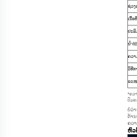
ຊ່ວງ
ເນື້ອ
ປະລິ
ນ้ำ
ຄວາ
ວິທີ
ຂະໜ
*ຄວາ
ປົມຄ
ບໍ່ວ
ຕ້າ
ຄວາມ
ຫົວຂ