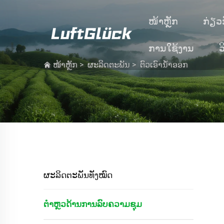
ໜ້າຫຼັກ
ກ່ຽວ
ການໃຊ້ງານ
ວ
ໜ້າຫຼັກ
>
ຜະລິດຕະພັນ
>
ຕົວເອົານ້ຳອອກ
ຜະລິດຕະພັນທັງໝົດ
ຕຳຫຼວດ້ານການລົບຄວາມຊຸມ