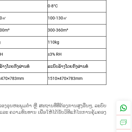
0-8°C
0
100-130
㎡
㎡
300m³
300-360m³
g
110kg
RH
±3% RH
ລ້າງໂດຍກົງຜ່ານທໍ່
ລະບົບລ້າງໂດຍກົງຜ່ານທໍ່
×470×783mm
1510×470×783mm
ງອຸນຫະພູມຕ່ຳ ຫຼື ສະຖານທີ່ທີ່ຕ້ອງການສູງອື່ນໆ, ລະບົບ
ລະ ຄວາມທົນທານ ເພື່ອໃຫ້ໄດ້ຮັບວິທີແກ້ໄຂການຄຸ້ມຄອງ