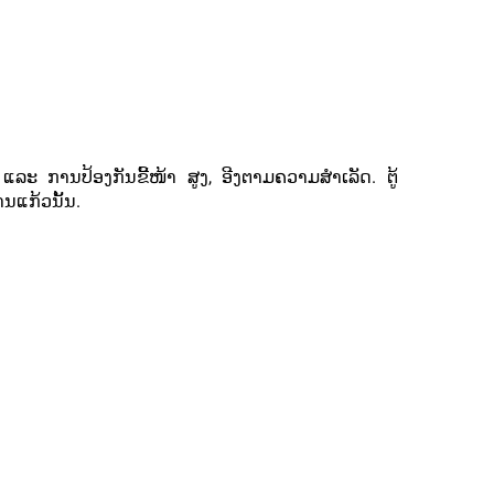
 ແລະ ການປ້ອງກັນຂີ້ໜ້າ ສູງ, ອີງຕາມຄວາມສຳເລັດ. ຕູ້
ານແກ້ວນັ້ນ.