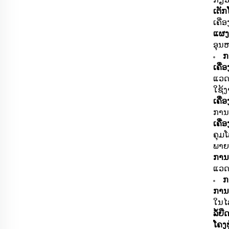
ເຕັ
ເຄື່
ແຜງ
ອຸນ
ກ
ເຄື່
ແວດລ
ໃຊ້ງ
ເຄື່
ການຂ
ເຄື່
ຄຸມໂ
ພາຍ
ການ
ແວດລ
ກ
ການລ
ໃນໄ
ລໍ້ຍື
ໂຄງຫ