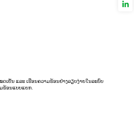
່ໂໝດເຢັນ ແລະ ເຮືອນຄວາມຮ້ອນຢ່າງລຽບງ່າຍໃນລະບົບ
ຄວາມຮ້ອນແບບແຍກ.