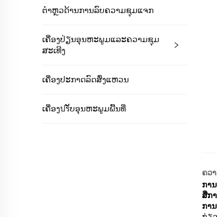
ຕຳຫຼວດ້ານການລົບຄວາມຊຸມແຈກ
ເຄື່ອງປ່ຽນອຸນຫະພູມແລະຄວາມຊຸມ
ສະເທີງ
ເຄື່ອງປະກາດລົດສົ່ງແຫວນ
ເຄື່ອງปรັບອຸນຫະພູມພື້ນທີ່
ຄວາ
ການ
ສື່ກ
ການ
ກ່ຽວ