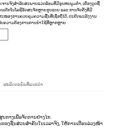
າະຈົງສຳລັບສະພາບແວດລ້ອມທີ່ມີອຸນຫະພູມຕ່ຳ, ເຄື່ອງດູດຊື້
ສານເຕັກໂນໂລຊີອັດສະຈັກຫຼາຍຮູບແບບ ແລະ ການຈັດຕັ້ງທີ່ມີ
ສະໜອງການຄວບຄຸມຄວາມຊື້ນທີ່ເຊື່ອຖືໄດ້, ປະຢັດພະລັງງານ
າກັບຄວາມຕ້ອງການການນຳໃຊ້ທີ່ຫຼາກຫຼາຍ
ຜະລິດຕະພັນທີ່ແນະນຳ
ມສູນກາງເພື່ອຈັດການຢ່າງໄກ.
ຂອງຊິ້ນສ່ວນສຳຄັນໃນເວລາຈິງ, ໃຫ້ການເຕືອນລ່ວງໜ້າ