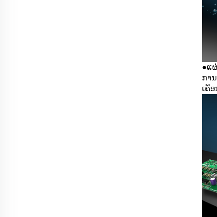
ແຜ
●
ການປ
ເຄື່