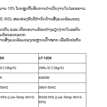
ະມານ 10% ໂດຍຫຼຸດຕົ້ນທຶນການດໍາເນີນງານໃນໄລຍະຍາວ.
SO), ສອດຄ່ອງກັບຂໍ້ກໍານົດດ້ານສິ່ງແວດລ້ອມຂອງ
ໝດເຢັນ ແລະ ເຮືອນຄວາມຮ້ອນຢ່າງລຽບງ່າຍໃນລະບົບ
ຄວາມຮ້ອນແບບແຍກ.
ດ້ານສິ່ງແວດລ້ອມຂອງຕະຫຼາດເປົ້າໝາຍ ເພື່ອຮັບປະກັນ
0DX
LF-12DX
D (10kg/h)
288L/D (12kg/h)
W
4400W
-50HZ
380V-50HZ
95% (Low-Temp: RH10-
RH30-95% (Low-Temp: RH10-
95%)