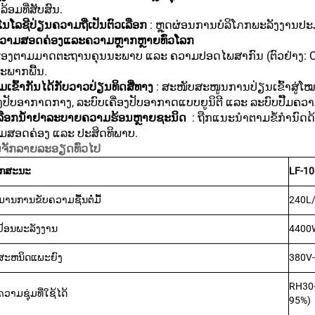
້ອມທີ່ສັບສົນ.
ໂນໂລຊີປ່ຽນຄວາມຖີ່ເປັນຕົວເລືອກ
: ຫຼຸດຜ່ອນການບໍລິໂภກພະລັງງານປ
ວາມສອດຄ່ອງແລະຄວາມຫຼາກຫຼາຍທົ່ວໂລກ
ຮອງຕາມມາດຕະຖານຄຸນນະພາບ ແລະ ຄວາມປອດໄພສາກົນ (ຕົວຢ່າງ: CE, I
ະພາກພື້ນ.
ເຂົ້າກັນໄດ້ກັບວາວປ່ຽນທິດສີ່ທາງ
: ສະໜັບສະໜູນການປ່ຽນເຂົ້າສູ່ໂ
ອງປັບອາກາດກາງ, ລະບົບເຄື່ອງປັບອາກາດແບບຍູນິຕີ ແລະ ລະບົບປັ໊ມ
ເລືອກນ້ຳຢາລະບາຍຄວາມຮ້ອນຫຼາຍຊະນິດ
​ : ຖືກແນະນຳຕາມຂໍ້ກຳນົດ
ມສອດຄ່ອງ ແລະ ປະສິດທິພາບ.
ູນຈັກລາຍລະອຽດທົ່ວໄປ
ລັກສະນະ
LF-1
ມານການຂັບຄວາມຊື້ນຕໍ່ມື້
240L/
້ອນພະລັງງານ
4400
ສະຫນິດແພະຍົງ
380V
RH30-
ວາມຊຸ່ມທີ່ໃຊ້ໄດ້
95%)