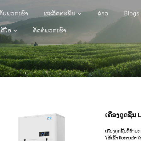
ກັບພວກເຮົາ
ຜະລິດຕະພັນ
ຂ່າວ
Blogs
ິດີໂອ
ຕິດຕໍ່ພວກເຮົາ
ເຄື່ອງດູດຊື້ນ
ເຄື່ອງດູດຊື້ນທີ່ຕ້
ໃຫ້ເຂົ້າກັບການນຳໃຊ