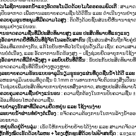
ກໂນໂລຊີການອອກນ້ຳແຂງອັດຕະໂນມັດດ້ວຍໄມໂຄຣຄອມພິວເຕີ
: ສາມາດ
ອງປັບອາກາດ ເພື່ອການລະບາຍຄວາມຊື່ນໄດ້ດີຂຶ້ນ ແລະ ດຳເນີນງານຢ່າ
ຄວບຄຸມອຸນຫະພູມທີ່ມີຄວາມໄວສູງ
: ຕິດຕັ້ງດ້ວຍຊິ້ນສ່ວນຍີ່ຫໍ້ນານາ
ຫະພູມຢ່າງແນ່ນອນ.
ານຂາດຄວາມຊື່ນທີ່ມີປະສິດທິພາບສູງ ແລະ ປະສິດທິພາບທີ່ແຂງແຮງ
ອງອັດອາກາດຍີ່ຫໍ້ທີ່ເປັນທີ່ຮູ້ຈັກໃນລະດັບສາກົນ
(ຊິ້ນສ່ວນສຳຄັນຖືກຈັບຄູ
້ອມທີ່ແຕກຕ່າງກັນ, ແກ້ໄຂບັນຫາທົ່ວໄປໃນຮຸ່ນດັ້ງເດີມ ເຊັ່ນ: ຄວາມສ
ານບໍ່ຕໍ່ເນື່ອງ, ແລະ ອັດຕາການຂັດຂ້ອງສູງ – ເຊິ່ງຊ່ວຍຍືດອາຍຸການໃ
ອງອັດອາກາດທີ່ມີກຳລັງສູງ + ລະບົບເຢັນທີ່ດີຂຶ້ນ
: ຮັບປະກັນປະສິດທິພາບ
າດຄວາມຊື່ນທີ່ດີຂຶ້ນຢ່າງຫຼວງຫຼາຍ.
ອງລະບາຍຄວາມຮ້ອນແບບອາລູມິນຽມຮູຂອງແຜ່ນທີ່ດູດຊື່ນນ້ຳໄດ້ດີ ແລະ ເ
ລຫະອາລູມິเนຍອມທີ່ດູດຊື້ນ 0.1mm ຕ้านທານການຈັບຕົວຂອງສິ່ງເປື້ອ
ໃນຊ່ວຍເພີ່ມປະສິດທິພາບການຖ່າຍເທສົ່ງອາກາດ, ສະຫຼຸບປະສິດທິພາ
ຄວບຄຸມຄວາມຊື້ນຢ່າງແນ່ນອນ
: ຄວາມຖືກຕ້ອງໃນການປັບຄວາມຊື້
້ອມທີ່ອ່ອນໄຫວຕໍ່ຄວາມຊື້ນ.
ານບຳລຸງຮັກສາທີ່ມີຄວາມຍືດຫຍຸ່ນ ແລະ ໃຊ້ງານງ່າຍ
ະບາຍນ້ຳຜ່ານທໍ່ຢ່າງຕໍ່ເນື່ອງ
: ຂຈັດຄວາມຕ້ອງການໃນການລ້າງນ້ຳອອກ
ລຍະຍາວ.
ດຫຍຸ່ນຕິດຢູ່ດ້ານລຸ່ມ
: ເຮັດໃຫ້ການຍ້າຍຍ້າຍໄດ້ງ່າຍ ແລະ ສາມາດຈັດວາງ
ຼັກທັງໝົດເຮັດດ້ວຍໂລຫະ + ໂຄງເຫຼັກຊຸບສີດ້ວຍໄຟຟ້າສະຖິດ
: ແຂງແຮ