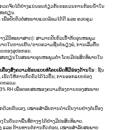
ກວດຈັບໄດ້ຢ່າງແນ່ນອນກ່ຽວກັບຂະບວນການກ້ອນນ້ຳໃນ
ງສະຖຽນ.
ຊາດ ເພື່ອປັບຕົວຕໍ່ສະພາບແວດລ້ອມໄດ້ດີ ແລະ ຄວບຄຸມ
່ຢ່າງມີວິທະຍາສາດ): ສາມາດປັບຕົວເຂົ້າກັບອຸນຫະພູມ
າມາດໃນການເຢັນ/ຂາດຄວາມຊື່ນບໍ່ພຽງພໍ, ການເລີ່ມຕົ້ນ
ຊ້ງານຂອງອຸປະກອນ.
ທີ່ສະຖຽນໃນສະພາບອຸນຫະພູມຕ່ຳ ໂດຍມີປະສິດທິພາບໃນ
ຄື່ອງສົ່ງຄວາມຮ້ອນແບບທໍ່ໂຄບເພັດທີ່ມີຮ່ອງດ້ານໃນ
: ຊັ້ນ
ນ, ເຮັດໃຫ້ການກົດຕົວໄດ້ໄວຂຶ້ນ; ການອອກແບບຮ່ອງ
ບໂດຍລວມ.
ນ ±3% RH ເພື່ອຕອບສະໜອງຄວາມຕ້ອງການຂອງສະພາບ
ດ້ວຍຕົນເອງ, ເໝາະສຳລັບການດຳເນີນງານຢ່າງຕໍ່ເນື່ອງ
ໃນບັນດາພື້ນທີ່ຕ່າງໆໄດ້ຢ່າງມີປະສິດທິພາບ.
ງ ແລະ ຕ້ານທານຕໍ່ການກັດກ່ອນ, ເໝາະສຳລັບສະພາບ