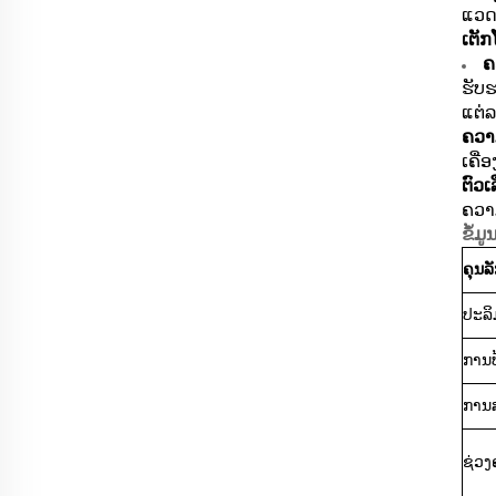
ແວດລ
ເຕັກ
ຄ
ຮັບ
ແຕ່ລ
ຄວາມ
ເຄື່
ຕົວ
ຄວາ
ຂໍ້ມ
ຄຸນ
ປະລິ
ການປ
ການ
ຊ່ວງຄ