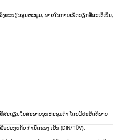
ລົງທະບຽນອຸນຫະພູມ, ພາຍໃນການເຮັດວຽກທີ່ສະເຕິເບິນ,
ບທີ່ສະຖຽນໃນສະພາບອຸນຫະພູມຕ່ຳ ໂດຍມີປະສິດທິພາບ
ເພື່ອປະກຸບກັບ ກຳນົດຂອງ ເຢັນ (DIN/TÜV).