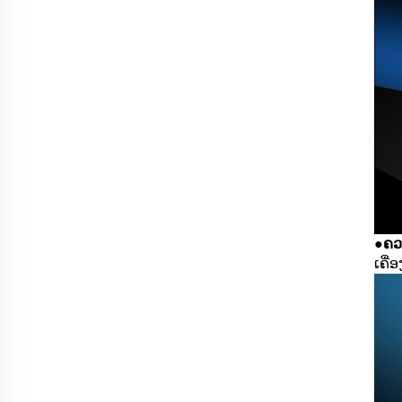
ຄວ
●
ເຄື່