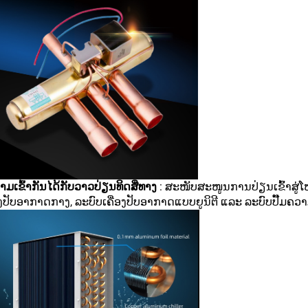
າມເຂົ້າກັນໄດ້ກັບວາວປ່ຽນທິດສີ່ທາງ
: ສະໜັບສະໜູນການປ່ຽນເຂົ້າສູ
ອງປັບອາກາດກາງ, ລະບົບເຄື່ອງປັບອາກາດແບບຍູນິຕີ ແລະ ລະບົບປັ໊ມ