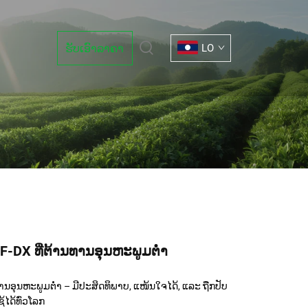
ຮັບເອົາລາຄາ
LO
 LF-DX ທີ່ຕ້ານທານອຸນຫະພູມຕ່ຳ
ານທານອຸນຫະພູມຕ່ຳ – ມີປະສິດທິພາບ, ແໜ້ນໃຈໄດ້, ແລະ ຖືກປັບ
້ໄດ້ທົ່ວໂລກ