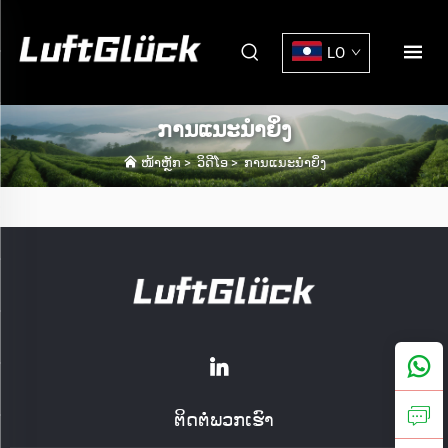
LO
ການແນະນຳຍິ່ງ
ໜ້າຫຼັກ
>
ວິດີໂອ
>
ການແນະນຳຍິ່ງ
ຕິດຕໍ່ພວກເຮົາ