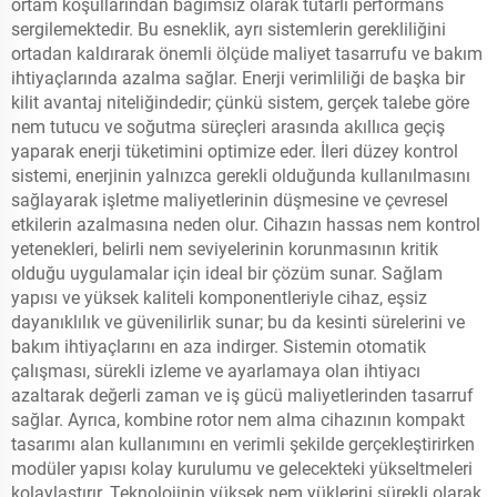
ortam koşullarından bağımsız olarak tutarlı performans
sergilemektedir. Bu esneklik, ayrı sistemlerin gerekliliğini
ortadan kaldırarak önemli ölçüde maliyet tasarrufu ve bakım
ihtiyaçlarında azalma sağlar. Enerji verimliliği de başka bir
kilit avantaj niteliğindedir; çünkü sistem, gerçek talebe göre
nem tutucu ve soğutma süreçleri arasında akıllıca geçiş
yaparak enerji tüketimini optimize eder. İleri düzey kontrol
sistemi, enerjinin yalnızca gerekli olduğunda kullanılmasını
sağlayarak işletme maliyetlerinin düşmesine ve çevresel
etkilerin azalmasına neden olur. Cihazın hassas nem kontrol
yetenekleri, belirli nem seviyelerinin korunmasının kritik
olduğu uygulamalar için ideal bir çözüm sunar. Sağlam
yapısı ve yüksek kaliteli komponentleriyle cihaz, eşsiz
dayanıklılık ve güvenilirlik sunar; bu da kesinti sürelerini ve
bakım ihtiyaçlarını en aza indirger. Sistemin otomatik
çalışması, sürekli izleme ve ayarlamaya olan ihtiyacı
azaltarak değerli zaman ve iş gücü maliyetlerinden tasarruf
sağlar. Ayrıca, kombine rotor nem alma cihazının kompakt
tasarımı alan kullanımını en verimli şekilde gerçekleştirirken
modüler yapısı kolay kurulumu ve gelecekteki yükseltmeleri
kolaylaştırır. Teknolojinin yüksek nem yüklerini sürekli olarak