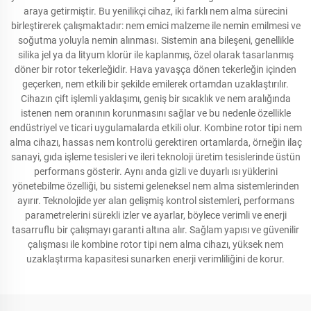
araya getirmiştir. Bu yenilikçi cihaz, iki farklı nem alma sürecini
birleştirerek çalışmaktadır: nem emici malzeme ile nemin emilmesi ve
soğutma yoluyla nemin alınması. Sistemin ana bileşeni, genellikle
silika jel ya da lityum klorür ile kaplanmış, özel olarak tasarlanmış
döner bir rotor tekerleğidir. Hava yavaşça dönen tekerleğin içinden
geçerken, nem etkili bir şekilde emilerek ortamdan uzaklaştırılır.
Cihazın çift işlemli yaklaşımı, geniş bir sıcaklık ve nem aralığında
istenen nem oranının korunmasını sağlar ve bu nedenle özellikle
endüstriyel ve ticari uygulamalarda etkili olur. Kombine rotor tipi nem
alma cihazı, hassas nem kontrolü gerektiren ortamlarda, örneğin ilaç
sanayi, gıda işleme tesisleri ve ileri teknoloji üretim tesislerinde üstün
performans gösterir. Aynı anda gizli ve duyarlı ısı yüklerini
yönetebilme özelliği, bu sistemi geleneksel nem alma sistemlerinden
ayırır. Teknolojide yer alan gelişmiş kontrol sistemleri, performans
parametrelerini sürekli izler ve ayarlar, böylece verimli ve enerji
tasarruflu bir çalışmayı garanti altına alır. Sağlam yapısı ve güvenilir
çalışması ile kombine rotor tipi nem alma cihazı, yüksek nem
uzaklaştırma kapasitesi sunarken enerji verimliliğini de korur.