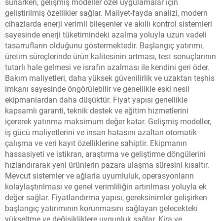
sunarken, gelişmiş modeller özel uygulamalar için
geliştirilmiş özellikler sağlar. Maliyet-fayda analizi, modern
cihazlarda enerji verimli bileşenler ve akıllı kontrol sistemleri
sayesinde enerji tüketimindeki azalma yoluyla uzun vadeli
tasarrufların olduğunu göstermektedir. Başlangıç yatırımı,
üretim süreçlerinde ürün kalitesinin artması, test sonuçlarının
tutarlı hale gelmesi ve israfın azalması ile kendini geri öder.
Bakım maliyetleri, daha yüksek güvenilirlik ve uzaktan teşhis
imkanı sayesinde öngörülebilir ve genellikle eski nesil
ekipmanlardan daha düşüktür. Fiyat yapısı genellikle
kapsamlı garanti, teknik destek ve eğitim hizmetlerini
içererek yatırıma maksimum değer katar. Gelişmiş modeller,
iş gücü maliyetlerini ve insan hatasını azaltan otomatik
çalışma ve veri kayıt özelliklerine sahiptir. Ekipmanın
hassasiyeti ve istikrarı, araştırma ve geliştirme döngülerini
hızlandırarak yeni ürünlerin pazara ulaşma süresini kısaltır.
Mevcut sistemler ve ağlarla uyumluluk, operasyonların
kolaylaştırılması ve genel verimliliğin artırılması yoluyla ek
değer sağlar. Fiyatlandırma yapısı, gereksinimler gelişirken
başlangıç yatırımının korunmasını sağlayan gelecekteki
yükseltme ve değişikliklere uygunluk sağlar. Kira ve