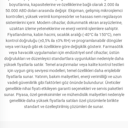
boyutlarına, kapasitelerine ve özelliklerine bağlı olarak 2.000 ila
50.000 ABD doları arasında değişir. Ekipman, gelişmiş mikroişlemci
kontrolleri, yüksek verimli kompresörler ve hassas nem regülasyon
sistemlerini içerir. Modern cihazlar, dokunmatik ekran arayüzlerine,
uzaktan izleme yeteneklerine ve enerji verimli işlemlere sahiptir.
Fiyatlandırma, kabin hacmi, sıcaklık aralığı (-40°C ila 150°C), nem
kontrol doğruluğu (±0,5% ila ±3% RH) ve programlanabilir döngüler
veya veri kaydı gibi ek özelliklere göre değişiklik gösterir. Farmasötik
veya havacılık uygulamaları için endüstriyel sınıf cihazlar, üstün
doğrulukları ve düzenleyici standartlara uygunlukları nedeniyle daha
yüksek fiyatlarla satılır. Temel araştırmalar veya kalite kontrol testleri
için uygun giriş seviyesi modelleri, temel özellikleri daha erişilebilir
fiyatlarla sunar. Yatırım, bakım maliyetleri, enerji verimliliği ve uzun
vadeli güvenilirlik gibi faktörleri göz önünde bulundurur. Üreticiler
genellikle nihai fiyatı etkileyen garanti seçenekleri ve servis paketleri
sunar. Piyasa, özel gereksinimler ve mühendislik maliyetleri nedeniyle
genellikle daha yüksek fiyatlarla satılan özel çözümlerle birlikte
standart ve özelleştirilmiş çözümleri de sunar.