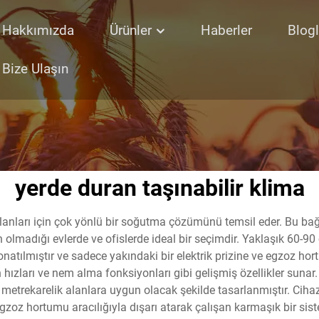
Hakkımızda
Ürünler
Haberler
Blogl
Bize Ulaşın
yerde duran taşınabilir klima
 alanları için çok yönlü bir soğutma çözümünü temsil eder. Bu bağ
n olmadığı evlerde ve ofislerde ideal bir seçimdir. Yaklaşık 60-9
onatılmıştır ve sadece yakındaki bir elektrik prizine ve egzoz ho
 hızları ve nem alma fonksiyonları gibi gelişmiş özellikler suna
0 metrekarelik alanlara uygun olacak şekilde tasarlanmıştır. Ci
gzoz hortumu aracılığıyla dışarı atarak çalışan karmaşık bir siste