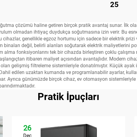
25
 soğutma çözümü haline getiren birçok pratik avantaj sunar. İlk olar
 kurulum olmadan ihtiyaç duydukça soğutmasına izin verir. Bu esnekl
u cihazlar, genellikle egzoz hortumu için sadece bir elektrik priz
tüm binaları değil, belirli alanları soğutarak elektrik maliyetlerin
alma fonksiyonlarını tek bir cihazda birleştiren çoklu çalışma 
langıçtan itibaren maliyet açısından avantajlıdır. Modern cihazla
 olan gelişmiş filtreleme sistemleriyle donatılmıştır. Küçük ayak 
 Dahil edilen uzaktan kumanda ve programlanabilir ayarlar, kullan
. Ayrıca günümüzde birçok cihaz, ev otomasyon sistemleriyle e
barındırmaktadır.
Pratik İpuçları
26
Dec