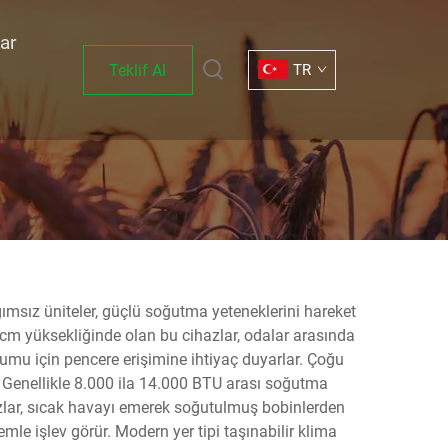
ar
Teklif Al
TR
ımsız üniteler, güçlü soğutma yeteneklerini hareket
0 cm yüksekliğinde olan bu cihazlar, odalar arasında
rtumu için pencere erişimine ihtiyaç duyarlar. Çoğu
r. Genellikle 8.000 ila 14.000 BTU arası soğutma
hazlar, sıcak havayı emerek soğutulmuş bobinlerden
mle işlev görür. Modern yer tipi taşınabilir klima