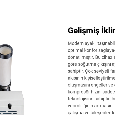
Gelişmiş İkli
Modern ayaklı taşınabili
optimal konfor sağlayac
donatılmıştır. Bu cihazl
göre soğutma çıkışını a
sahiptir. Çok seviyeli fa
akışının kişiselleştiril
oluşmasını engeller ve
kompresör hızını sadec
teknolojisine sahiptir; 
verimliliğinin artmasın
çalışma ve bileşenlerd