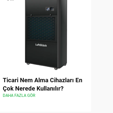
Ticari Nem Alma Cihazları En
Ene
Çok Nerede Kullanılır?
Cih
DAHA FAZLA GÖR
Tas
DAHA