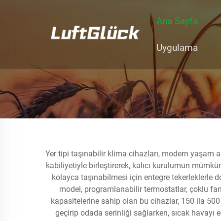
Ana Sayfa
Uygulama
Yer tipi taşınabilir klima cihazları, modern yaşam
kabiliyetiyle birleştirerek, kalıcı kurulumun mümkü
kolayca taşınabilmesi için entegre tekerleklerle d
model, programlanabilir termostatlar, çoklu fan
kapasitelerine sahip olan bu cihazlar, 150 ila 50
geçirip odada serinliği sağlarken, sıcak havayı e