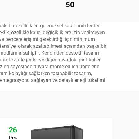
50
ak, hareketlilikleri geleneksel sabit ünitelerden
ik, özellikle kalıcı değişikliklere izin verilmeyen
i ve pencere erişimi gerektirdiği için minimum
i potansiyel olarak azaltabilmesi açısından başka bir
modlarına sahiptir. Kendinden destekli tasarım,
r, toz, alerjenler ve diğer havadaki partikülleri
izleri sayesinde duvara monte edilen ünitelerin
ım kolaylığı sağlarken taşınabilir tasarım,
ntegrasyonu sağlayan ve detaylı enerji tüketimi
26
2
Dec
De