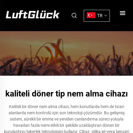
TR
kaliteli döner tip nem alma cihazı
Kaliteli bir döner nem alma cihazı, hem konutlarda hem de ticari
alanlarda nem kontrolü için son teknoloji çözümdür. Bu gelişmiş
sistem, sürekli bir emme ve yeniden canlandırma süreci yoluyla
havadan fazla nemi etkili bir şekilde uzaklaştıran dönen bir
kurulaştırıcı tekerlek teknolojisini kullanır. Cihaz, silika jel veya benzeri