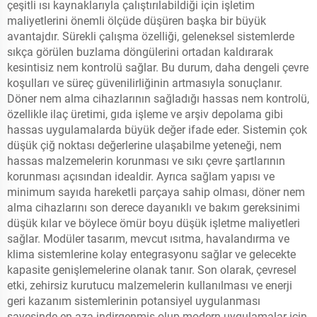
çeşitli ısı kaynaklarıyla çalıştırılabildiği için işletim
maliyetlerini önemli ölçüde düşüren başka bir büyük
avantajdır. Sürekli çalışma özelliği, geleneksel sistemlerde
sıkça görülen buzlama döngülerini ortadan kaldırarak
kesintisiz nem kontrolü sağlar. Bu durum, daha dengeli çevre
koşulları ve süreç güvenilirliğinin artmasıyla sonuçlanır.
Döner nem alma cihazlarının sağladığı hassas nem kontrolü,
özellikle ilaç üretimi, gıda işleme ve arşiv depolama gibi
hassas uygulamalarda büyük değer ifade eder. Sistemin çok
düşük çiğ noktası değerlerine ulaşabilme yeteneği, nem
hassas malzemelerin korunması ve sıkı çevre şartlarının
korunması açısından idealdir. Ayrıca sağlam yapısı ve
minimum sayıda hareketli parçaya sahip olması, döner nem
alma cihazlarını son derece dayanıklı ve bakım gereksinimi
düşük kılar ve böylece ömür boyu düşük işletme maliyetleri
sağlar. Modüler tasarım, mevcut ısıtma, havalandırma ve
klima sistemlerine kolay entegrasyonu sağlar ve gelecekte
kapasite genişlemelerine olanak tanır. Son olarak, çevresel
etki, zehirsiz kurutucu malzemelerin kullanılması ve enerji
geri kazanım sistemlerinin potansiyel uygulanması
sayesinde en aza indirgenmiş olup modern uygulamalar için