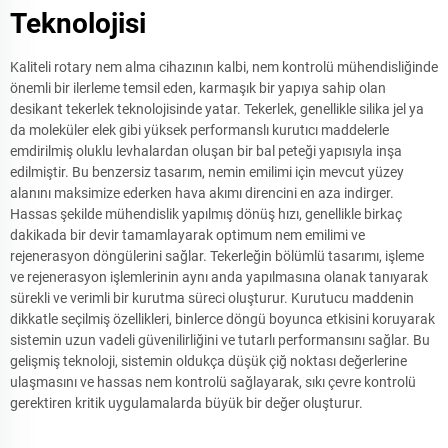
Teknolojisi
Kaliteli rotary nem alma cihazının kalbi, nem kontrolü mühendisliğinde
önemli bir ilerleme temsil eden, karmaşık bir yapıya sahip olan
desikant tekerlek teknolojisinde yatar. Tekerlek, genellikle silika jel ya
da moleküler elek gibi yüksek performanslı kurutıcı maddelerle
emdirilmiş oluklu levhalardan oluşan bir bal peteği yapısıyla inşa
edilmiştir. Bu benzersiz tasarım, nemin emilimi için mevcut yüzey
alanını maksimize ederken hava akımı direncini en aza indirger.
Hassas şekilde mühendislik yapılmış dönüş hızı, genellikle birkaç
dakikada bir devir tamamlayarak optimum nem emilimi ve
rejenerasyon döngülerini sağlar. Tekerleğin bölümlü tasarımı, işleme
ve rejenerasyon işlemlerinin aynı anda yapılmasına olanak tanıyarak
sürekli ve verimli bir kurutma süreci oluşturur. Kurutucu maddenin
dikkatle seçilmiş özellikleri, binlerce döngü boyunca etkisini koruyarak
sistemin uzun vadeli güvenilirliğini ve tutarlı performansını sağlar. Bu
gelişmiş teknoloji, sistemin oldukça düşük çiğ noktası değerlerine
ulaşmasını ve hassas nem kontrolü sağlayarak, sıkı çevre kontrolü
gerektiren kritik uygulamalarda büyük bir değer oluşturur.