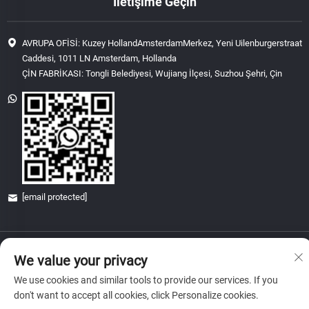
İletişime Geçin
AVRUPA OFİSİ: Kuzey HollandAmsterdamMerkez, Yeni Uilenburgerstraat
Caddesi, 1011 LN Amsterdam, Hollanda
ÇİN FABRİKASI: Tongli Belediyesi, Wujiang İlçesi, Suzhou Şehri, Çin
[email protected]
Telif Hakkı © 2026 China Glory & Achievement Suzhou Technology Co., Ltd.
We value your privacy
Tüm hakları saklıdır.
Gizlilik Politikası
We use cookies and similar tools to provide our services. If you
don't want to accept all cookies, click Personalize cookies.