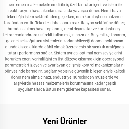
nem emen malzemelerle emdirilmiş özel bir rotor içerir ve işlem ile
reaktifasyon hava akımları arasında yavaşça döner. Nemli hava
tekerleğin işlem sektöründen geçerken, nem kurulaştırıcı malzeme
tarafından emilir. Tekerlek daha sonra reaktifasyon sektörüne döner;
burada ısıtılmış hava toplanmış nemi dışarı atar ve kurulaştırıcıyı
tekrar canlandırarak sürekli kullanım için hazırlar. Bu yenilikçi tasarım,
geleneksel soğutucu sistemlerin zorlanabileceği donma noktasının
altındaki sıcaklıklarda dâhil olmak üzere geniş bir sıcaklık aralığında
tutarlı performans sağlar. Sistem ayrıca, optimal nem seviyelerini
korurken enerji verimliliğini en üst düzeye çıkarmak için operasyonel
parametreleri izleyen ve ayarlayan gelişmiş kontrol mekanizmalarını
bünyesinde barındırır. Sağlam yapısı ve güvenilir bileşenleriyle kaliteli
döner nem alma cihazı, endüstriyel süreçlerden müzelerde ve
arşivlerde hassas malzemelerin korunmasına kadar çeşitli
uygulamalarda üstün nem giderme kapasitesi sunar.
Yeni Ürünler