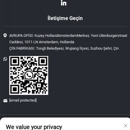
İletişime Geçin
AVRUPA OFİSİ: Kuzey HollandAmsterdamMerkez, Yeni Uilenburgerstraat
Caddesi, 1011 LN Amsterdam, Hollanda
ÇİN FABRİKASI: Tongli Belediyesi, Wujiang İlçesi, Suzhou Şehri, Çin
[email protected]
Telif Hakkı © 2026 China Glory & Achievement Suzhou Technology Co., Ltd.
We value your privacy
Tüm hakları saklıdır.