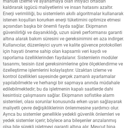
manuel izleme ve ayarlamaya olan ihtiyacı ortadan
kaldırarak işgücü maliyetlerini ve insan hatasını azaltır.
Enerji verimliliği, bu sistemlerin akıllı algoritmalar kullanarak
istenen koşulları korurken enerji tüketimini optimize etmesi
açısından başka bir önemli fayda sağlar. Ekipmanın
güvenilirliği ve dayanıklılığı, uzun süreli performansı garanti
altına alarak bakım süresini ve gereksinimini en aza indirger.
Kullanıcılar, düzenleyici uyum ve kalite güvence protokolleri
için hayati öneme sahip olan kapsamlı veri kaydı ve
raporlama özelliklerinden faydalanır. Sistemlerin modüler
tasarımı, tesisin özel gereksinimlerine göre ölçeklendirme ve
özelleştirme işlemlerini kolaylaştırır. Uzaktan izleme ve
kontrol özellikleri sayesinde gerçek zamanlı ayarlamalar
yapılabilmekte ve herhangi bir sapmaya anında müdahale
edilebilmektedir; bu da işletmenin kapalı saatlerde dahi
kesintisiz çalışmasını sağlar. Ekipmanın sofistike alarm
sistemleri, olası sorunlar konusunda erken uyarı sağlayarak
maliyetli çevre değişikliklerinin önlenmesine yardımcı olur.
Ayrıca bu sistemler genellikle yedekli güvenlik önlemleri ve
yedek sistemler içerir; böylece ana bileşenler arızalanmış
olsa bile sürekli işletmeyi garanti altına alır. Mevcut bina