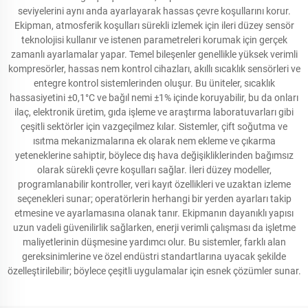
seviyelerini aynı anda ayarlayarak hassas çevre koşullarını korur.
Ekipman, atmosferik koşulları sürekli izlemek için ileri düzey sensör
teknolojisi kullanır ve istenen parametreleri korumak için gerçek
zamanlı ayarlamalar yapar. Temel bileşenler genellikle yüksek verimli
kompresörler, hassas nem kontrol cihazları, akıllı sıcaklık sensörleri ve
entegre kontrol sistemlerinden oluşur. Bu üniteler, sıcaklık
hassasiyetini ±0,1°C ve bağıl nemi ±1% içinde koruyabilir, bu da onları
ilaç, elektronik üretim, gıda işleme ve araştırma laboratuvarları gibi
çeşitli sektörler için vazgeçilmez kılar. Sistemler, çift soğutma ve
ısıtma mekanizmalarına ek olarak nem ekleme ve çıkarma
yeteneklerine sahiptir, böylece dış hava değişikliklerinden bağımsız
olarak sürekli çevre koşulları sağlar. İleri düzey modeller,
programlanabilir kontroller, veri kayıt özellikleri ve uzaktan izleme
seçenekleri sunar; operatörlerin herhangi bir yerden ayarları takip
etmesine ve ayarlamasına olanak tanır. Ekipmanın dayanıklı yapısı
uzun vadeli güvenilirlik sağlarken, enerji verimli çalışması da işletme
maliyetlerinin düşmesine yardımcı olur. Bu sistemler, farklı alan
gereksinimlerine ve özel endüstri standartlarına uyacak şekilde
özelleştirilebilir; böylece çeşitli uygulamalar için esnek çözümler sunar.