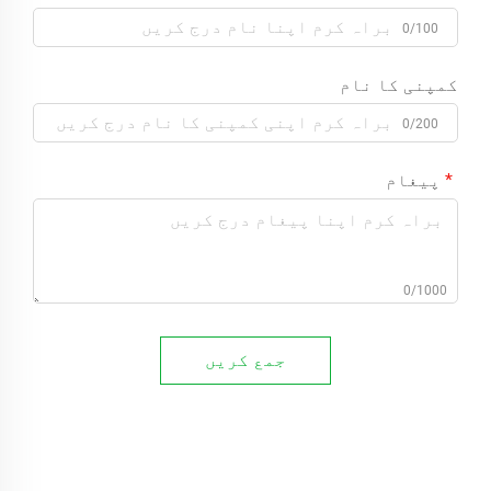
0/100
کمپنی کا نام
0/200
پیغام
0/1000
جمع کریں