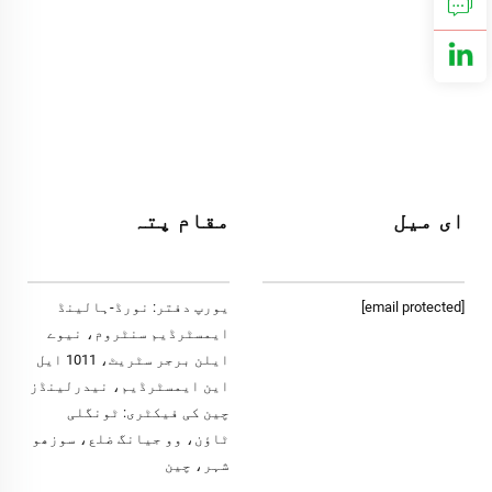
ای میل
مقام پتہ
[email protected]
یورپ دفتر: نورڈ-ہالینڈ
ایمسٹرڈیم سنٹروم، نیوے
ایلن برجر سٹریٹ، 1011 ایل
این ایمسٹرڈیم، نیدرلینڈز
چین کی فیکٹری: ٹونگلی
ٹاؤن، وو جیانگ ضلع، سوزھو
شہر، چین