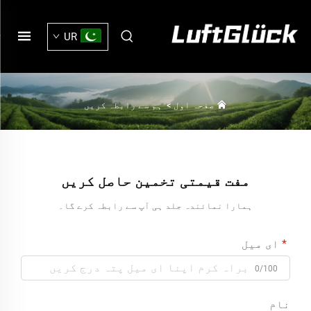
UR
صفحہ اول
>
ہم سے رابطہ کریں
مفت قیمتی تخمین حاصل کریں
ہمارا نمائندہ جلد ہی آپ سے رابطہ کرے گا۔
ای میل
0/100
نام