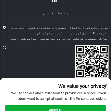
رابطہ کریں
یورپ دفتر: نورڈ-ہالینڈ ایمسٹرڈیم سنٹروم، نیوے ایلن برجر
سٹریٹ، 1011 ایل این ایمسٹرڈیم، نیدرلینڈز
چین کی فیکٹری: ٹونگلی ٹاؤن، وو جیانگ ضلع، سوزھو شہر، چین
[email protected]
We value your privacy
We use cookies and similar tools to provide our services. If you
don't want to accept all cookies, click Personalize cookies.
کاپی رائٹ © 2026 چائنہ گلوری اینڈ اچیومنٹ سوزھو ٹیکنالوجی
کمپنی لمیٹڈ۔ تمام حقوق محفوظ ہیں۔
Accept all