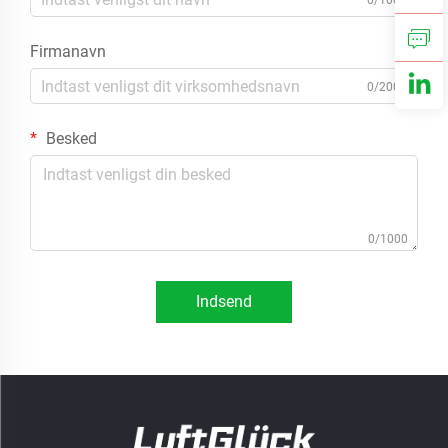
0/100
Firmanavn
0/200
Besked
0/1000
Indsend