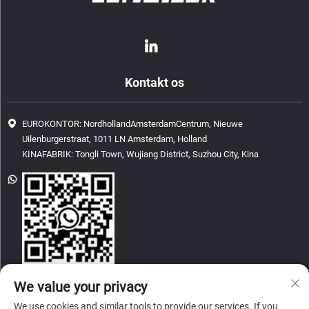
Kontakt os
EUROKONTOR: NordhollandAmsterdamCentrum, Nieuwe
Uilenburgerstraat, 1011 LN Amsterdam, Holland
KINAFABRIK: Tongli Town, Wujiang District, Suzhou City, Kina
[email protected]
We value your privacy
We use cookies and similar tools to provide our services. If you