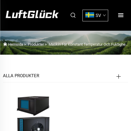
SV
Hemsida
>
Produkter
>
Maskin För Konstant Temperatur Och Fuktighet
ALLA PRODUKTER