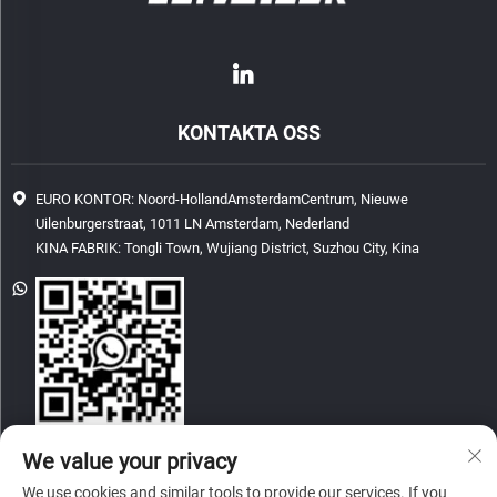
KONTAKTA OSS
EURO KONTOR: Noord-HollandAmsterdamCentrum, Nieuwe
Uilenburgerstraat, 1011 LN Amsterdam, Nederland
KINA FABRIK: Tongli Town, Wujiang District, Suzhou City, Kina
[email protected]
We value your privacy
We use cookies and similar tools to provide our services. If you