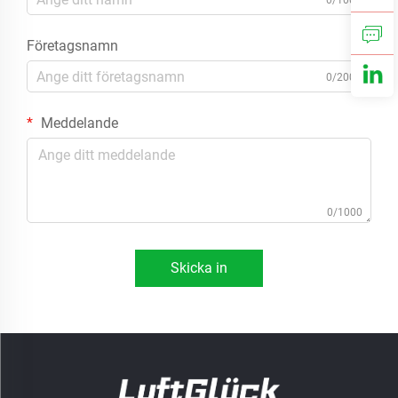
0/100
Företagsnamn
0/200
Meddelande
0/1000
Skicka in