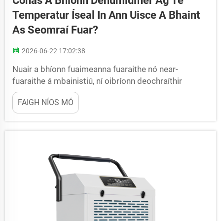
Conas A Bhíonn Dehumidifier Ag Te
Temperatur Íseal In Ann Uisce A Bhaint
As Seomraí Fuar?
2026-06-22 17:02:38
Nuair a bhíonn fuaimeanna fuaraithe nó near-
fuaraithe á mbainistiú, ní oibríonn deochraíthir
caighdeánach ach an-mhór. Dúntar na cuaigheanna,
FAIGH NÍOS MÓ
agus titim an éifeachtacht go mór, agus fanann an
fhuarú neamh-riaghlaithe. Tá deochraíthir teochta
íseal deartha go speisialta...