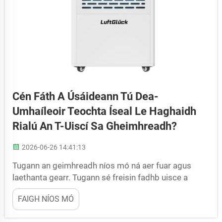
Cén Fáth A Úsáideann Tú Dea-
Umhaíleoir Teochta Íseal Le Haghaidh
Rialú An T-Uiscí Sa Gheimhreadh?
2026-06-26 14:41:13
Tugann an geimhreadh níos mó ná aer fuar agus
laethanta gearr. Tugann sé freisin fadhb uisce a
bheith i bhfad ró-mhór a d’fhéadfadh go mbeidh sé
FAIGH NÍOS MÓ
ar iarraidh ar oinigh thithe, bainistírithe áiseanna,
agus oibrithe tionsclaíocha. Tá dehumidifier teochta