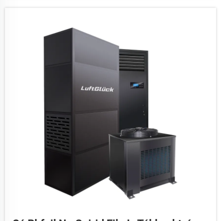
leathanaigh idirchéime, tá sé deacair comfhoirt a
choimeád...