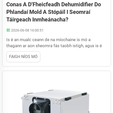
Conas A D'Fheicfeadh Dehumidifier Do
Phlandaí Mold A Stópáil I Seomraí
Táirgeach Inmheánacha?
2026-06-08 16:00:51
Is é an mualc ceann de na míochaine is mó a
thagann ar aon sheomra fás taobh istigh, agus is é
an tiomáin an comhghleacaí is mó leis. Is é
FAIGH NÍOS MÓ
deachraíochóir do phlandaí an uirlis dhíreach is mó a
úsáideann fásaithe chun torthaí breise an aeir a
bhaint roimh fhás spóiríní an mhualc riamh...