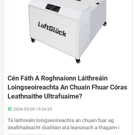
Cén Fáth A Roghnaíonn Láithreáin
Loingseoireachta An Chuain Fhuar Córas
Leathnaithe Ultrafuaime?
2026-05-09 15:34:25
Tá láithreáin loingseoireachta an chuain fuar ag
dealbhaileacht dúshláin atá leanúnach a thagann i
dtuairisc ar cháilíocht an táirge, ar éifeachtúlacht