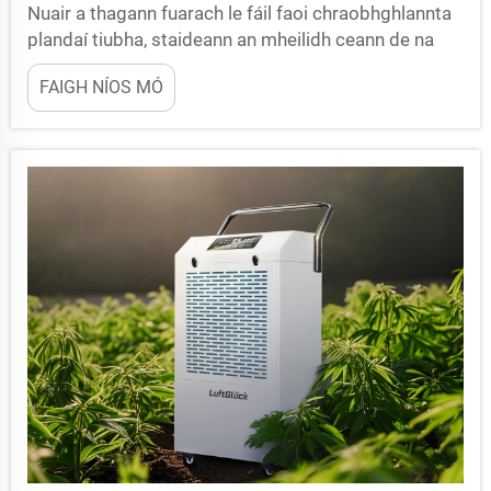
Nuair a thagann fuarach le fáil faoi chraobhghlannta
plandaí tiubha, staideann an mheilidh ceann de na
báis is mó agus is faoi chúram a bhíonn ar fáil don
FAIGH NÍOS MÓ
tionscadalóir. Deartha go sonrach é dehumidifier do
phlandaí chun an t-uaireas breise a tharraingt ón aer,
ag cruthú coinníollacha a...