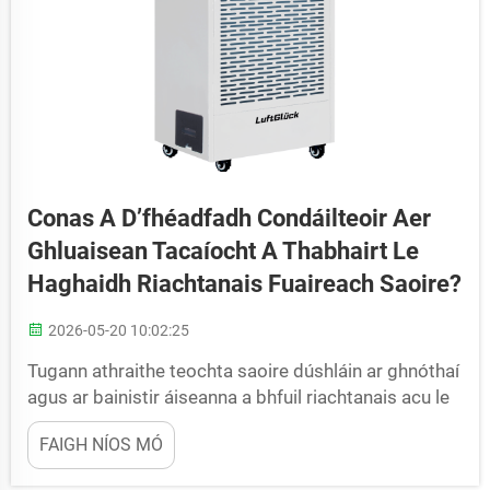
Conas A D’fhéadfadh Condáilteoir Aer
Ghluaisean Tacaíocht A Thabhairt Le
Haghaidh Riachtanais Fuaireach Saoire?
2026-05-20 10:02:25
Tugann athraithe teochta saoire dúshláin ar ghnóthaí
agus ar bainistir áiseanna a bhfuil riachtanais acu le
réitigh shuíomhacha, costas-éifeachtacha um rialú
FAIGH NÍOS MÓ
an aimsire. Mar a mhéadaíonn teocht an tsamhraidh
nó mar a thagann tréimhsí teasa neamhthortha i