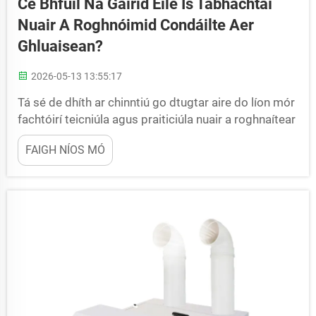
Cé Bhfuil Na Gairid Eile Is Tábhachtaí
Nuair A Roghnóimid Condáilte Aer
Ghluaisean?
2026-05-13 13:55:17
Tá sé de dhíth ar chinntiú go dtugtar aire do líon mór
fachtóirí teicniúla agus praiticiúla nuair a roghnaítear
an condáilte aer ghluaisean cheart do do bhaile nó
FAIGH NÍOS MÓ
do spás oibre, mar a thagann siad i gciontú díreach
leis an bpríomhghníomhaíocht fuaraithe, leis an
úsáid éifeachtach fuinnimh, agus le sáshualacht an
úsáideora. In aghaidh na n-athrúchán traidisiúnta ...