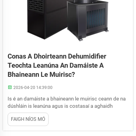
Conas A Dhoirteann Dehumidifier
Teochta Leanúna An Damáiste A
Bhaineann Le Muirisc?
2026-04-20 14:39:00
Is é an damáiste a bhaineann le muirisc ceann de na
dúshláin is leanúna agus is costasaí a aghaidh
áiseanna tionsclaíochta, foirgnimh trádála agus
FAIGH NÍOS MÓ
timpeallachta stórála speisialta. Nuair a thagann
leibhéil an fhuaránas thar na raonta oiriúnacha,
síníonn na conaisc i bhfad thar...