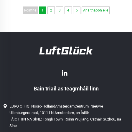
Roimhe
1
2
3
4
5
Ar a thaobh eile
Bain triail as teagmháil linn
EURO OIFIG: Noord-HollandAmsterdamCentrum, Nieuwe
Uilenburgerstraat, 1011 LN Amsterdam, an Ísiltír
FÁICTHIN NA SÍNE: Tongli Town, Roinn Wujiang, Cathair Suzhou, na
Síne