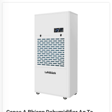
íseal deartha go sonrach chun...