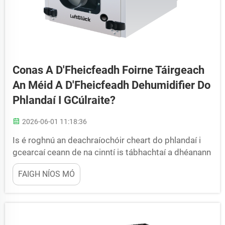
Conas A D'Fheicfeadh Foirne Táirgeach
An Méid A D'Fheicfeadh Dehumidifier Do
Phlandaí I GCúlraite?
2026-06-01 11:18:36
Is é roghnú an deachraíochóir cheart do phlandaí i
gcearcaí ceann de na cinntí is tábhachtaí a dhéanann
fásaithe. Tugann torthaí breise sa aer mualc, meilidh,
FAIGH NÍOS MÓ
plúrú na mbarrán agus laghdú ar thorthaí an fhasa.
Déanann an méid cheart a shonrú ón dtús cinnte go
bhfuil...