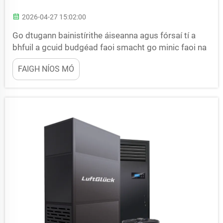
2026-04-27 15:02:00
Go dtugann bainistírithe áiseanna agus fórsaí tí a
bhfuil a gcuid budgéad faoi smacht go minic faoi na
dehumidifighirí rothartha a cheap an féidir leo
FAIGH NÍOS MÓ
freastal go héifeachtach ar a gceannach i dtreo rialú
an t-uisce gan a bheith ina n-éifeacht a laghdú...