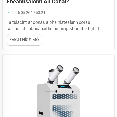
Fheabhsaíonn An Cónaí?
2026-05-26 17:58:24
Tá tuiscint ar conas a bhainisteálann córas
coilíneach inbhuanaithe an timpistíocht istigh thar a
bheith tábhachtach do dhuine ar bith atá ag lorg
FAIGH NÍOS MÓ
sábháilteachta ó choinníollacha tromchúiseacha,
murgacha. Déanann na haonaid chilliúla éagsúla seo
níos mó ná an teocht a ísliú go simplí—baintí siad go
gníomhach leathair...