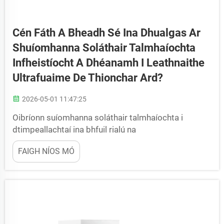
Cén Fáth A Bheadh Sé Ina Dhualgas Ar
Shuíomhanna Soláthair Talmhaíochta
Infheistíocht A Dhéanamh I Leathnaithe
Ultrafuaime De Thionchar Ard?
2026-05-01 11:47:25
Oibríonn suíomhanna soláthair talmhaíochta i
dtimpeallachtaí ina bhfuil rialú na
haerchoimeádachta níos mó ná saoirse ach
FAIGH NÍOS MÓ
riachtanas oibriúcháin. Ó stóráin silíní agus ó
phlandaí próiseála buntáis go dtí díoltóirí teasgáin
agus lárionaid dáileadh bia do ainmhithe…