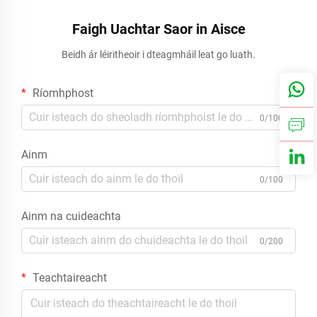
Faigh Uachtar Saor in Aisce
Beidh ár léiritheoir i dteagmháil leat go luath.
Ríomhphost
0/100
Ainm
0/100
Ainm na cuideachta
0/200
Teachtaireacht