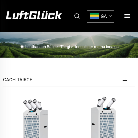
GA
Leathanach Baile
>
Táirgí
>
Inneall aer reatha ineaigh
GACH TÁIRGE