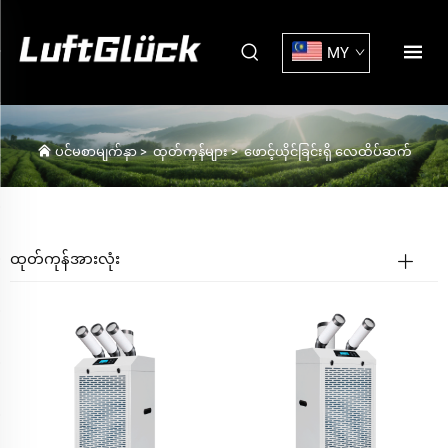
MY
ပင်မစာမျက်နှာ
>
ထုတ်ကုန်များ
>
ဖောင့်ယိုင်ခြင်းရှိ လေထိပ်ဆက်
ထုတ်ကုန်အားလုံး