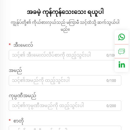
အခမဲ့ ကုန်ကုန်သေးသေး ရယူပါ
ကျွန်ုပ်တို့၏ ကိုယ်စားလှယ်သည် မကြာမီ သင့်ထံသို့ ဆက်သွယ်ပါ
မည်။
အီးမေးလ်
0/100
အမည်
0/100
ကုမ္ပဏီအမည်
0/200
စာတို