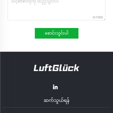
0/1000
စောင်းသွင်းပါ
ဆက်သွယ်ရန်