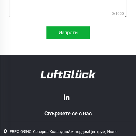
0/1000
Изпрати
Свържете се с нас
ЕВРО ОФИС: Северна ХоландияАмстердамЦентрум, Нюве