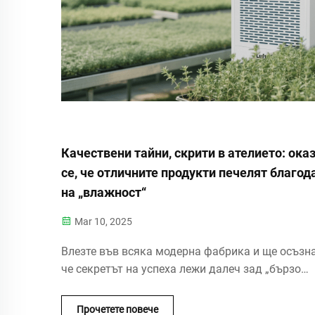
Качествени тайни, скрити в ателието: ока
се, че отличните продукти печелят благод
на „влажност“
Mar 10, 2025
Влезте във всяка модерна фабрика и ще осъзна
че секретът на успеха лежи далеч зад „бързо
работещи машини“ или „квалифицирани работн
Тези хигрометри на тавана, запечатани контей
Прочетете повече