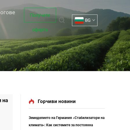
огове
Получете
BG
оферта
 на
Горчиви новини
Земеделието на Германия «Стабилизатори на
климата»: Как системите за постоянна