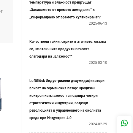
температура и влажност превръщат
„Зависимото от времето земеделие“ в
от
„Информирано от времето култивиране“?
2025-06-13
 в
ица,
Качествени тайни, скрити в ателието: оказва
се, че отличните продукти печелят
благодаря на „влажност“
2025-03-10
LuftGlück Индустриални дехумидификатори
влизат на германския пазар: Прецизен
контрол на влажността подпира четири
стратегически индустрии, водещи
революцията в управлението на околната
среда при Индустрия 4.0
2024-02-29