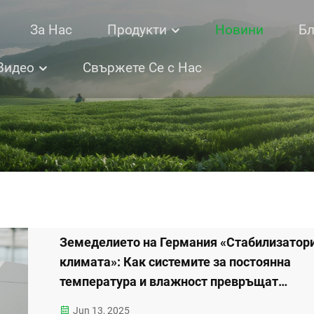
За Нас
Продукти
Новини
Бл
Видео
Свържете Се с Нас
Земеделието на Германия «Стабилизатори
климата»: Как системите за постоянна
температура и влажност превръщат
„Зависимото от времето земеделие“ в
Jun 13, 2025