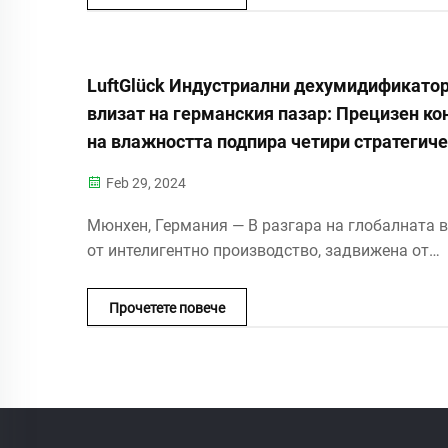
на рафтовете и дори деумидификаторите...
LuftGlück Индустриални дехумидификато
влизат на германския пазар: Прецизен ко
на влажността подпира четири стратегич
индустрии, водещи революцията в
Feb 29, 2024
управлението на околната среда при
Индустрия 4.0
Мюнхен, Германия — В разгара на глобалната 
от интелигентно производство, задвижена от
Индустрия 4.0, значението на оборудването за
контрол на околната среда става все по-изразе
Прочетете повече
Днес LuftGlück, водеща марка в професионални
деумидификатори...