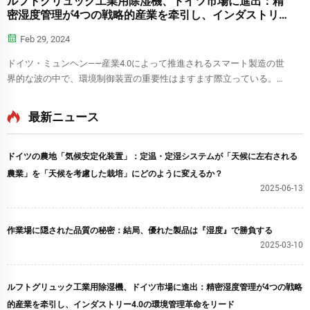
ルフトグリュック工業用除湿機、ドイツ市場に進出：精
密湿度管理が4つの戦略的産業を牵引し、インダストリ
ー4.0の環境管理革命をリード​​
Feb 29, 2024
ドイツ・ミュンヘン——産業4.0によって推進されるスマート製造の世
界的な波の中で、環境制御装置の重要性はますます際立っている。本
日、プロフェッショナル用除湿...
最新ニュース
ドイツの農地「気候安定化装置」：定温・定湿システムが「天候に左右される
農業」を「天候を考慮した栽培」にどのように変えるか？​​
2025-06-13
作業場に隠された品質の秘密：結局、優れた製品は『湿度』で勝負する
2025-03-10
ルフトグリュック工業用除湿機、ドイツ市場に進出：精密湿度管理が4つの戦略
的産業を牵引し、インダストリー4.0の環境管理革命をリード​​