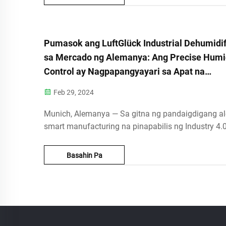
kisame, mga naka-seal na lalagyan sa istante, at ka
ang dehum...
Pumasok ang LuftGlück Industrial Dehumidif
sa Mercado ng Alemanya: Ang Precise Humi
Control ay Nagpapangyayari sa Apat na
Estratetikong Industriya, Naglulunsad ng
Feb 29, 2024
Rebolusyon sa Pag-aaral ng Kaligiran ng
Industriya 4.0​​
Munich, Alemanya — Sa gitna ng pandaigdigang a
smart manufacturing na pinapabilis ng Industry 4.0
lumalabanag ang kahalagahan ng kagamitan sa
pagkontrol ng kapaligiran. Ngayon, ang LuftGlück, 
Basahin Pa
nangungunang tatak sa propesyonal na dehum...