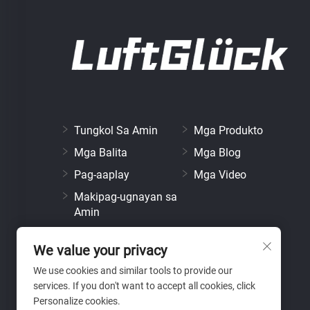
Tungkol Sa Amin
Mga Produkto
Mga Balita
Mga Blog
Pag-aaplay
Mga Video
Makipag-ugnayan sa
Amin
We value your privacy
We use cookies and similar tools to provide our
services. If you don't want to accept all cookies, click
Personalize cookies.