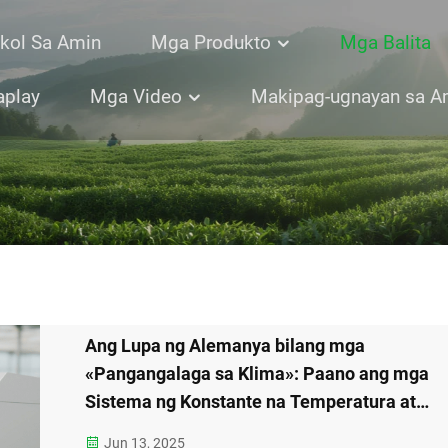
kol Sa Amin
Mga Produkto
Mga Balita
aplay
Mga Video
Makipag-ugnayan sa A
Ang Lupa ng Alemanya bilang mga
«Pangangalaga sa Klima»: Paano ang mga
Sistema ng Konstante na Temperatura at
Kagandahang-hawa ay Nagbabago ng
Jun 13, 2025