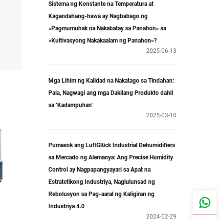
a
Sistema ng Konstante na Temperatura at
Kagandahang-hawa ay Nagbabago ng
«Pagmumuhak na Nakabatay sa Panahon» sa
«Kultivasyong Nakakaalam ng Panahon»?
ka
2025-06-13
-
ang
l sa
Mga Lihim ng Kalidad na Nakatago sa Tindahan:
Pala, Nagwagi ang mga Dakilang Produkto dahil
sa ‘Kadampuhan’​​
2025-03-10
Pumasok ang LuftGlück Industrial Dehumidifiers
sa Mercado ng Alemanya: Ang Precise Humidity
Control ay Nagpapangyayari sa Apat na
Estratetikong Industriya, Naglulunsad ng
Rebolusyon sa Pag-aaral ng Kaligiran ng
Industriya 4.0​​
2024-02-29