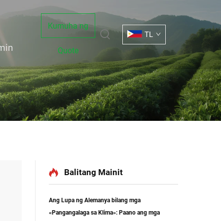
Kumuha ng
TL
min
Quote
Balitang Mainit
Ang Lupa ng Alemanya bilang mga
«Pangangalaga sa Klima»: Paano ang mga