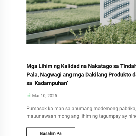
Mga Lihim ng Kalidad na Nakatago sa Tinda
Pala, Nagwagi ang mga Dakilang Produkto d
sa ‘Kadampuhan’​​
Mar 10, 2025
Pumasok ka man sa anumang modernong pabrika
mauunawaan mong ang lihim ng tagumpay ay hin
lamang nakasalalay sa 'mabilis na takbo ng makin
'kasanayang manggagawa'. Ang mga hygrometer 
Basahin Pa