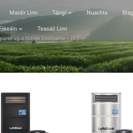
Maidir Linn
Táirgí
Nuachta
Bla
Físeáin
Teasáil Linn
iréil agus Ochtair Chonsainte
>
HLF