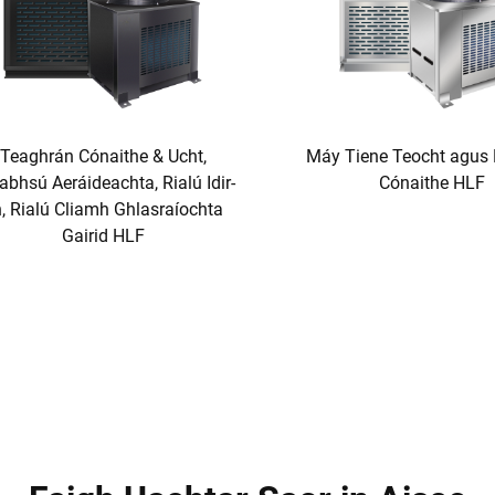
Teaghrán Cónaithe & Ucht,
Máy Tiene Teocht agus 
abhsú Aeráideachta, Rialú Idir-
Cónaithe HLF
n, Rialú Cliamh Ghlasraíochta
Gairid HLF