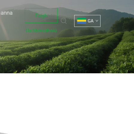
ganna
Faigh
GA
Uathbhreithniú