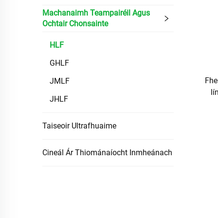
Machanaimh Teampairéil Agus
Ochtair Chonsainte
HLF
GHLF
Fhe
JMLF
lí
JHLF
Taiseoir Ultrafhuaime
Cineál Ár Thiománaíocht Inmheánach