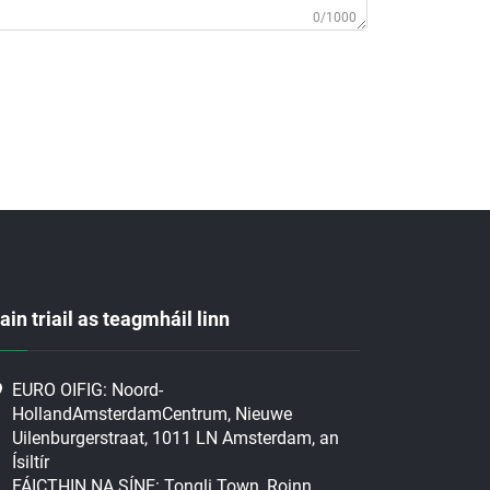
0/1000
ain triail as teagmháil linn
EURO OIFIG: Noord-
HollandAmsterdamCentrum, Nieuwe
Uilenburgerstraat, 1011 LN Amsterdam, an
Ísiltír
FÁICTHIN NA SÍNE: Tongli Town, Roinn