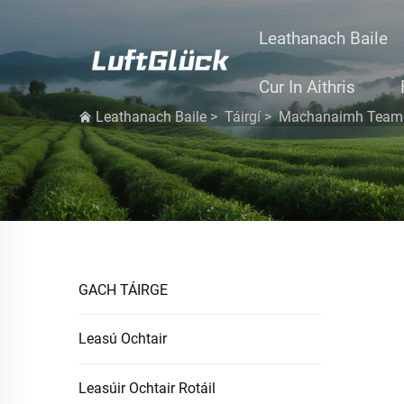
Leathanach Baile
Cur In Aithris
Leathanach Baile
>
Táirgí
>
Machanaimh Teampa
GACH TÁIRGE
Leasú Ochtair
Leasúir Ochtair Rotáil