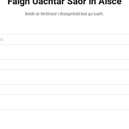
Faigh Uachtar Saor in Aisce
Beidh ár léiritheoir i dteagmháil leat go luath.