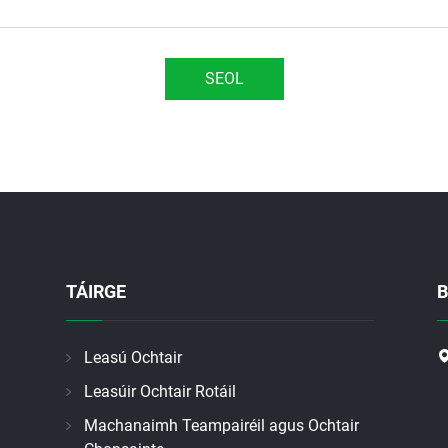
SEOL
TÁIRGE
B
Leasú Ochtair
Leasúir Ochtair Rotáil
Machanaimh Teampairéil agus Ochtair