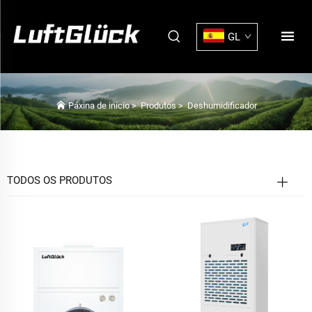
GL
Páxina de inicio
>
Produtos
>
Deshumidificador
TODOS OS PRODUTOS