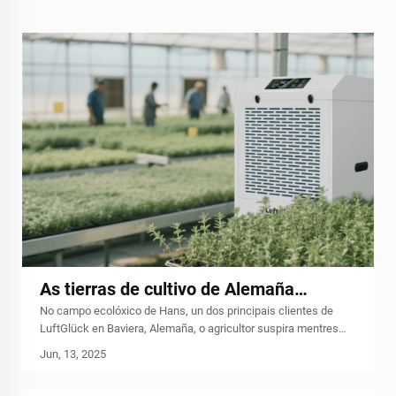
As tierras de cultivo de Alemaña
No campo ecolóxico de Hans, un dos principais clientes de
«estabilizadoras do clima»: Cómo os
LuftGlück en Baviera, Alemaña, o agricultor suspira mentres
sistemas de temperatura e humidade
mira as gotas de auga que se condensan no teito do seu
Jun, 13, 2025
invernadoiro.
constantes están convertindo a
«agricultura dependente do tempo» en