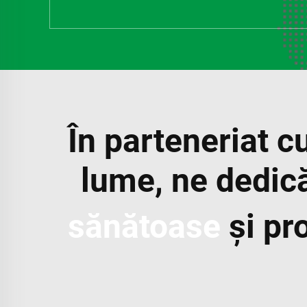
În parteneriat c
lume, ne dedic
sănătoase
și pro