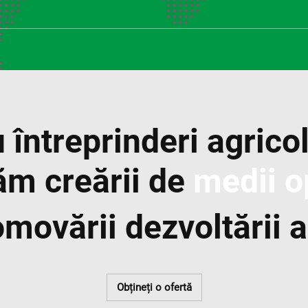
u întreprinderi agrico
ăm creării de
medii o
movării dezvoltării a
Obțineți o ofertă