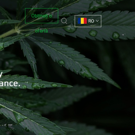
Obțineți o
RO
ofertă