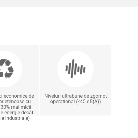
ici economice de
Niveluri ultrabune de zgomot
 prietenoase cu
operational (≤45 dB(A))
u 30% mai mică
e energie decât
e industriale)