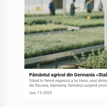
Pământul agricol din Germania «Stab
Stând în fermă organică a lui Hans, unul dintre 
Cum sistemele de temperatură și um
din Bavaria, Germania, fermierul suspină privin
transformă «agricultura dependentă
condensează pe acoperișul serii sale — acesta e
Jun, 13, 2025
această săptămână când ploile...
«cultivarea informată despre vreme