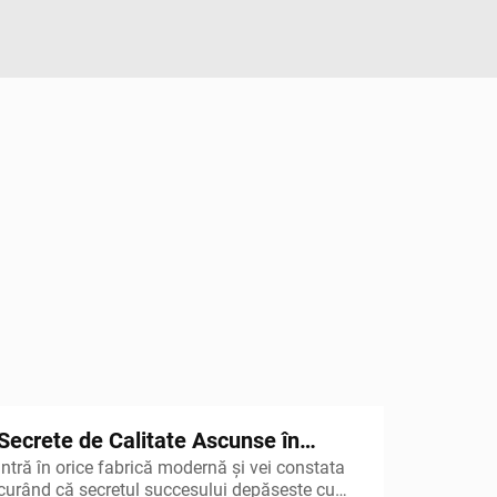
Secrete de Calitate Ascunse în
Intră în orice fabrică modernă și vei constata
Atelier: Se Păstrează Produsele
curând că secretul succesului depășește cu