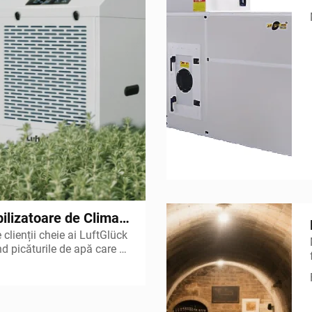
ilizatoare de Clima»:
clienții cheie ai LuftGlück
iditate constantă
d picăturile de apă care se
 de vreme» în
ste al treilea incident din
»?