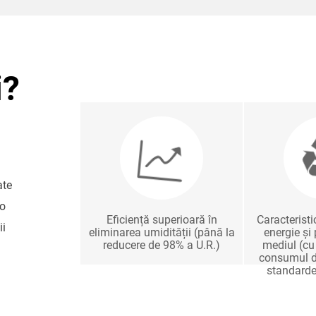
i?
ate
 o
Eficiență superioară în
Caracterist
ii
eliminarea umidității (până la
energie și
reducere de 98% a U.R.)
mediul (c
consumul d
standardel