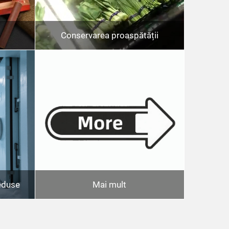
Conservarea proaspătății
eduse
Mai mult