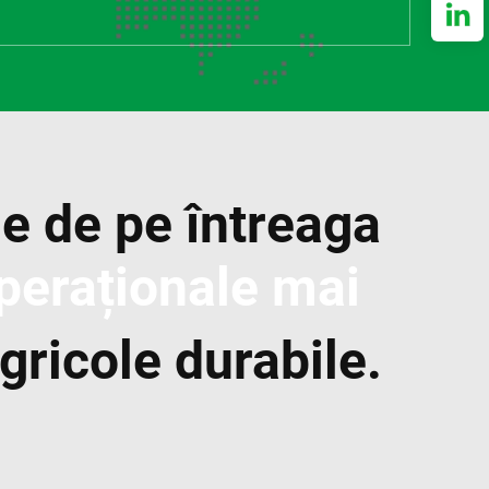
le de pe întreaga
peraționale mai
gricole durabile.