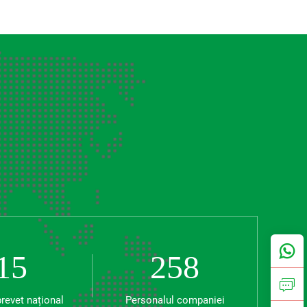
15
258
brevet național
Personalul companiei