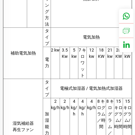
ン
グ
方
法
タ
イ
電気加熱
プ
2 kw
3.5
5
7 キ
12
18
21
28
32
補助電気加熱
Kw
kw
ロ
kw
KW
kw
KW
kW
電
ワ
力
ッ
ト
タ
イ
電極式加湿器 / 電気加熱式加湿器
プ
2
2
4
4
4
8 キ
8 キ
15
15
kg/h
kg/h
kg/
kg/
kg/h
ログ
ロ
キロ
キロ
加
h
h
ラム
グ
グラ
グラ
湿
／時
ラ
ム/
ム/
湿気補給器
能
間
ム
時間
時間
再生ファン
力
／