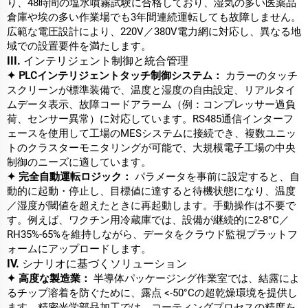
り、48時間の塩水噴霧試験に合格しており、湿気の多い医薬品
倉庫や埃の多い作業場でも3年間連続運転しても故障しません。
広範な電圧設計により、220V／380V電力網に対応し、異なる地
域での設置要件を満たします。
III. インテリジェント制御と統合管理
✦ PLCインテリジェントタッチ制御システム：
カラーのタッチ
スクリーンが標準装備で、温度と湿度の自由設定、リアルタイ
ムデータ表示、故障コードアラーム（例：コンプレッサー過負
荷、センサー異常）に対応しています。RS485通信インターフ
ェースを使用して工場のMESシステムに接続でき、複数ユニッ
トのクラスターモニタリングが可能で、大規模電子工場の中央
制御のニーズに適しています。
✦ 完全自動運転ロジック：
パラメータを事前に設定すると、自
動的に起動・停止し、目標値に達すると待機状態になり、温度
／湿度が閾値を超えたときに再起動します。手動操作は不要で
す。例えば、ワクチン用冷蔵庫では、設備が継続的に2-8°C／
RH35%-65%を維持しながら、データをクラウド監視プラットフ
ォームにアップロードします。
IV. シナリオに基づくソリューション
✦ 高度な製造業：
半導体パッケージング作業室では、結露によ
るチップ溶着を防ぐために、露点 <-50°Cの超乾燥環境を提供し
ます。精密光学部品加工では、コーティングプロセスの精度を