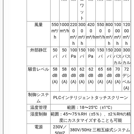
ワ
ッ
ト
風量
550
1000
220
300
420
550
800
100
120
m³/
m³/h
0
0
0
0
0
00
00
h
m³/
m³/
m³/h
m³/h
m³/
m³/
m³/
h
h
h
h
h
外部静圧
50
50
100
150
100
150
150
200
300
パ
パ
Pa
パ
Pa
パ
パ
パス
パス
カル
カル
騒音レベル
58
58
60
62
62
65
68
70
72
dB
dB
dB
dB
dB
dB
dB
dB
デシ
(A)
(A)
(A)
(A)
(A)
(A)
(A)
(A)
ベル
(A)
制御システ
PLCインテリジェントタッチスクリーン
ム
温度管理
範囲：18〜25°C（±1°C）
湿度制御
範囲：45〜75％RH（±5％）、±2％RHの精
度にカスタマイズすることも可能
電源
230V／
380V/50Hz 三相五線式システム
50HZ