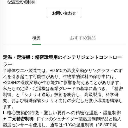
な温室気候制御
お問い合わせ
概要
おすすめ製品
定温・定湿機：精密環境用のインテリジェントコントロー
ラー
半導体ウエハ製造では、±0.5°Cの温度変動がリソグラフィのず
れを引き起こす可能性があり、生物学的試料の保存中には、
±2%RHの湿度変動が生存能力に影響を与えることがあります。
私たちの定温・定湿機は産業グレードの基準に基づき、「精密
制御」と「シナリオ適応」技術を統合し、高級製造、科学研
究、および特殊保管シナリオ向けの安定した微小環境を構築し
ます。
I. 核心技術的特徴：厳しい要件への精密な温度・湿度制御
✦ 二元精密制御:
ドイツのシュナイダー製温度制御部品と輸入
湿度センサーを使用し、通常は±1°Cの温度制御（18-30°C範