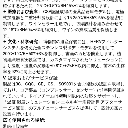
確保するために、25°C±0.5°C/RH45%±2%を維持します。
✦ 医療および倉庫：
GSP認証取得の医薬品倉庫モデルは、電極
式加湿器と二重冷却源設計により15-25°C/RH35%-65%を精密に
制御します。ワインセラー用途では、防爆設計を組み合わせて
12-18°C/RH60%±5%を維持し、ワインの熟成品質を保護しま
す。
✦ 文化・科学研究：
博物館の遺産保管には、HEPAフィルター
システムを備えた全ステンレス製ボディモデルを使用して
20°C±1°C/RH50%±3%を制御し、書画のカビを防止します。植
物組織培養実験室では、カスタマイズされたソリューションに
より温度・湿度の変動を±0.8°C/±2%RH以内に抑え、苗木の生存
率を92%に向上させます。
V. 認定およびサービス保証
製品は3C、CQC、CE、GS、ISO9001を含む複数の認証を取得し
ており、コア部品（コンプレッサー、センサー）は1年間保証さ
れています。ドイツチームは48時間以内の対応をサポートし、
「温度-湿度シミュレーション-エネルギー消費計算-アフターサ
ービス運営」のフルチェーンサービスを提供して、設計方案と
設置を行います。
広く使用される場所:
通信/IT設備室