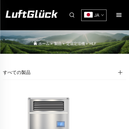
JA
ホーム
>
製品
>
定温定湿機
>
HLF
すべての製品