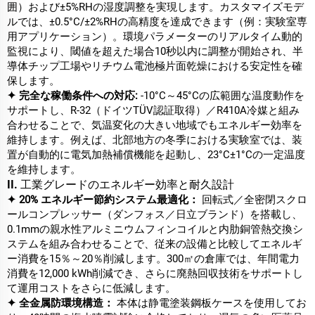
囲）および±5%RHの湿度調整を実現します。カスタマイズモデ
ルでは、±0.5°C/±2%RHの高精度を達成できます（例：実験室専
用アプリケーション）。環境パラメーターのリアルタイム動的
監視により、閾値を超えた場合10秒以内に調整が開始され、半
導体チップ工場やリチウム電池極片面乾燥における安定性を確
保します。
✦ 完全な稼働条件への対応:
-10°C～45°Cの広範囲な温度動作を
サポートし、R-32（ドイツTÜV認証取得）／R410A冷媒と組み
合わせることで、気温変化の大きい地域でもエネルギー効率を
維持します。例えば、北部地方の冬季における実験室では、装
置が自動的に電気加熱補償機能を起動し、23°C±1°Cの一定温度
を維持します。
II. 工業グレードのエネルギー効率と耐久設計
✦ 20% エネルギー節約システム最適化：
回転式／全密閉スクロ
ールコンプレッサー（ダンフォス／日立ブランド）を搭載し、
0.1mmの親水性アルミニウムフィンコイルと内肋銅管熱交換シ
ステムを組み合わせることで、従来の設備と比較してエネルギ
ー消費を15％～20％削減します。300㎡の倉庫では、年間電力
消費を12,000 kWh削減でき、さらに廃熱回収技術をサポートし
て運用コストをさらに低減します。
✦ 全金属防環境構造：
本体は静電塗装鋼板ケースを使用してお