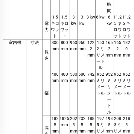
時
間
1.5
1.5
3
3
3 kw
6 kw
6
11.2
11.2
電
キロ
キロ
kw
kw
kw
5 キ
5 キ
力
ワッ
ワッ
ロワ
ロワ
ト
ト
ット
ット
室内機
寸法
800
800
960
960
122
150
165
165
182
mm
mm
mm
mm
2
2 ミ
2
2
0
長
mm
リメ
mm
mm
mm
さ
ート
ル
480
480
580
580
742
952
952
952
952
mm
mm
mm
mm
mm
ミリ
ミ
ミリ
ミリ
メー
リ
メー
メー
幅
トル
メ
トル
トル
ー
ト
ル
182
1825
202
202
188
197
198
208
218
5
mm
5
5
5
5 ミ
5
3 ミ
5
高
mm
mm
mm
mm
リメ
mm
リメ
mm