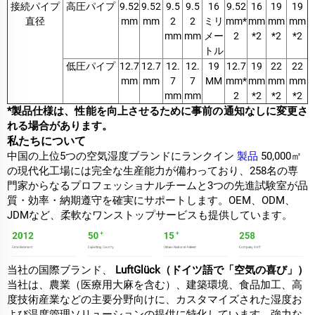
接続パイプ
高圧パイプ
9.52
9.52
9.5
9.5
16
9.52
16
19
19
直径
mm
mm
2
2
ミリ
mm*
mm
mm
mm
mm
mm
メー
2
*2
*2
*2
トル
低圧パイプ
12.7
12.7
12.
12.
19
12.7
19
22
22
mm
mm
7
7
MM
mm*
mm
mm
mm
mm
mm
2
*2
*2
*2
*製品仕様は、性能を向上させるために事前の通知なしに変更さ
れる場合があります。
私たちについて
中国の上位5つの空気湿度ブランドにランクイン
製品
50,000㎡
の現代化工場には完全な生産能力が備わっており、258名の専
門家からなるプロフェッショナルチームと3つの先進試験室が品
質・効率・納期遵守を確実にサポートします。OEM、ODM、
JDMなど、柔軟なワンストップサービスも提供しています。
当社の国際ブランド、
LuftGlück（ドイツ語で「空気の喜び」）
当社は、農業（医療用大麻を含む）、建築環境、食品加工、高
度技術産業などの主要分野向けに、カスタマイズされた湿度お
よび温度管理ソリューションの提供に特化しています。強力な