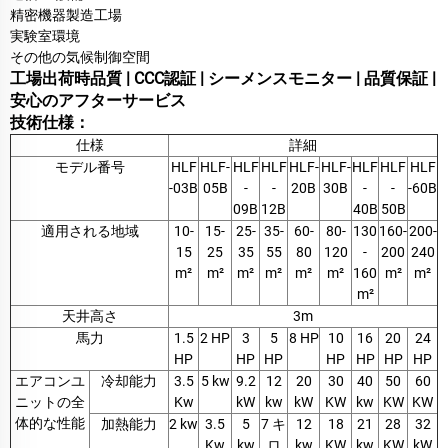
精密機器製造工場
実験室環境
その他の気候制御空間
工場出荷時品質 | CCC認証 | シーメンスモニター | 品質保証 |
安心のアフターサービス
技術仕様：
仕様
詳細
モデル番号
HLF
HLF-
HLF
HLF
HLF-
HLF-
HLF
HLF
HLF
-03B
05B
-
-
20B
30B
-
-
-60B
09B
12B
40B
50B
適用される地域
10-
15-
25-
35-
60-
80-
130
160-
200-
15
25
35
55
80
120
-
200
240
m²
m²
m²
m²
m²
m²
160
m²
m²
m²
天井高さ
3m
馬力
1.5
2 HP
3
5
8 HP
10
16
20
24
HP
HP
HP
HP
HP
HP
HP
エアコンユ
冷却能力
3.5
5 kw
9.2
12
20
30
40
50
60
ニットの全
Kw
kW
kw
kW
KW
kw
KW
KW
体的な性能
加熱能力
2 kw
3.5
5
7 キ
12
18
21
28
32
Kw
kw
ロ
kw
KW
kw
KW
kW