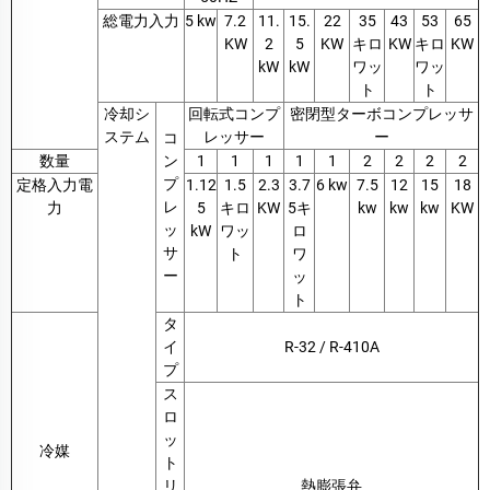
総電力入力
5 kw
7.2
11.
15.
22
35
43
53
65
KW
2
5
KW
キロ
KW
キロ
KW
kW
kW
ワッ
ワッ
ト
ト
冷却シ
回転式コンプ
密閉型ターボコンプレッサ
ステム
レッサー
ー
コ
数量
ン
1
1
1
1
1
2
2
2
2
プ
定格入力電
1.12
1.5
2.3
3.7
6 kw
7.5
12
15
18
レ
力
5
キロ
KW
5キ
kw
kw
kw
KW
ッ
kW
ワッ
ロ
サ
ト
ワ
ー
ッ
ト
タ
イ
R-32 / R-410A
プ
ス
ロ
ッ
冷媒
ト
リ
熱膨張弁