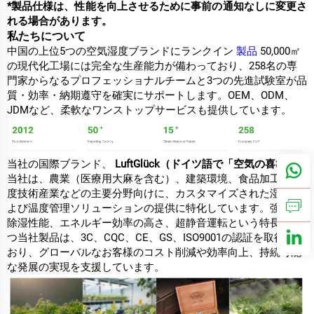
*製品仕様は、性能を向上させるために事前の通知なしに変更さ
れる場合があります。
私たちについて
中国の上位5つの空気湿度ブランドにランクイン
製品
50,000㎡
の現代化工場には完全な生産能力が備わっており、258名の専
門家からなるプロフェッショナルチームと3つの先進試験室が品
質・効率・納期遵守を確実にサポートします。OEM、ODM、
JDMなど、柔軟なワンストップサービスも提供しています。
当社の国際ブランド、
LuftGlück（ドイツ語で「空気の喜び」）
当社は、農業（医療用大麻を含む）、建築環境、食品加工、高
度技術産業などの主要分野向けに、カスタマイズされた湿度お
よび温度管理ソリューションの提供に特化しています。強力な
除湿性能、エネルギー効率の高さ、超静音運転という特長を持
つ当社製品は、3C、CQC、CE、GS、ISO9001の認証を取得して
おり、グローバルなお客様のコスト削減や効率向上、持続可能
な発展の実現を支援しています。