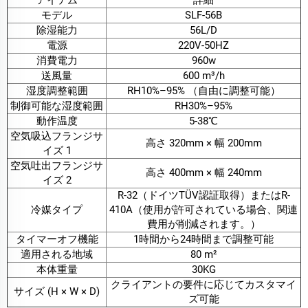
モデル
SLF-56B
除湿能力
56L/D
電源
220V-50HZ
消費電力
960w
送風量
600 m³/h
湿度調整範囲
RH10%–95% （自由に調整可能）
制御可能な湿度範囲
RH30%–95%
動作温度
5-38℃
空気吸込フランジサ
高さ 320mm × 幅 200mm
イズ 1
空気吐出フランジサ
高さ 400mm × 幅 240mm
イズ 2
R-32（ドイツTÜV認証取得）またはR-
冷媒タイプ
410A（使用が許可されている場合、関連
費用が削減されます。）
タイマーオフ機能
1時間から24時間まで調整可能
適用される地域
80 m²
本体重量
30KG
クライアントの要件に応じてカスタマイ
サイズ (H × W × D)
ズ可能