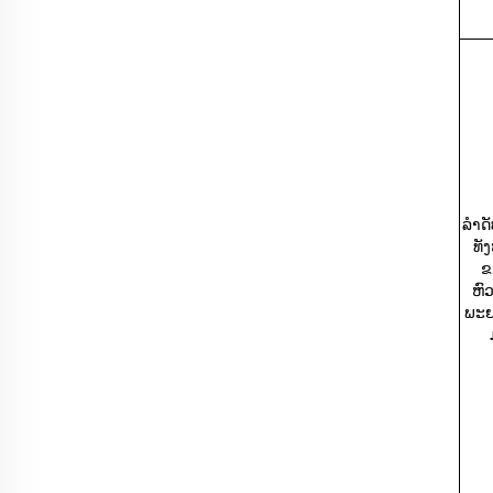
ລຳດ
ທັ
ຂ
ຫົ
ພະ