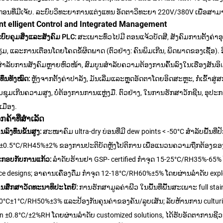
ກອນທີ່ມີເຈັບ. ລະບົບວິທະຍາການແຕ່ງແທນ ອັດຕາວິທະຍາ 220V/380V ເພື່ອສາມາ
Int
elligent Control and Integrated Management
ບົບຄຸມສິ່ງແລະສັງຄົມ PLC:
ສະເພາະທົ່ວໄປມີ ຕອນແຈ້ວບັດສີ, ສັງຄົມການຕັ້ງ
ມ, ແລະການເຕືອນໂດຍໂຄດຂໍ້ຜິດພາດ (ຕົວຢ່າງ: ຄົນພິມເກີນ, ພິດພາດຂອງເຊື້ອ). ອ
 ສໍາລັບການສັງຄົມຫຼາຍຫົວໜ້າ, ສົມບູນສໍາລັບຄວາມຕ້ອງການຄົ້ນລົງໃນເຮືອງສັນອິ
ງທຶນທັງໝົດ:
ຫຼັງຈາກຕັ້ງຄ່າປາລັງ, ມັນເລີ່ມແລະຫຼຸດອັດຕາໂດຍອິດສະຫຼະ, ກໍ່ເຂົ້າສ
ຊຸມເກີນຄວາມສູງ, ບໍ່ຕ້ອງການການແຫຼ່ງມື. ຕົວຢ່າງ, ໃນການຮັກສາວັກຊີນ, ອຸປະກອນ
ງເມືອງ.
ລູກຄ້າທີ່ສຳເລັດ
ລົງທຶນຂັ້ນສູງ:
ສະໜາຄົມ ultra-dry ບ່ອນທີ່ມີ dew points < -50°C ສໍາລັບພື້ນທີ່
±0.5°C/RH45%±2% ຂອງການປະຕິບັດຫຼັງໂປຕິການ ເພື່ອແນວນຄວາມຖືກຕ້ອງຂອງ
ກອບກັບການແກ້ວ:
ລຳດັບຮ້ານຢາ GSP- certified ກຳຈຸດ 15-25°C/RH35%-65% 
ce designs; ອາຄານເຄື່ອງດື່ມ ກຳຈຸດ 12-18°C/RH60%±5% ໂດຍຜ່ານລຳດັບ explos
ນສຶກສາວັດທະນາທິປະໄຕຍ໌:
ການຮັກສາມູລຄ່າພີວ ໃນພື້ນທີ່ພື້ນສະເພາະ full stain
20°C±1°C/RH50%±3% ແລະປ້ອງກັນຄຸນຄ່າຂອງຄັນ/ລູບເສັນ; ລັບຫ້ານການ culturin
in ±0.8°C/±2%RH ໂດຍຜ່ານລຳດັບ customized solutions, ໄດ້ຮັບອັດຕາການຊີວ