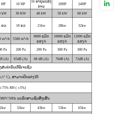
1
6 ອາຍຸພະລັງ
 HP
10 HP
20
HP
24
HP
ການ
0 kW
30 KW
4
0 kW
5
0 kW
6
0 kW
2 ຄວ.
18 ຄວ
21
kw
28
kw
32
kw
80
00 ແມັດ
100
00 ແມັດ
120
00 ແມັດ
0
m³\/h
5500
m³\/h
ແຮງ/h
ແຮງ/h
ແຮງ/h
0
0 Pa
200
Pa
20
0 Pa
30
0 Pa
30
0 Pa
dB (A)
65
dB (A)
6
8 dB (A)
70
dB (A)
72
dB (A)
ສัมผัสອິນເຕີລິເຈນຊົວ
(±1° C), ສາມາດປັບແຕ່ງໄດ້
45-75% RH (
±5%)
38
0V/50Hz ພະລິດສາມຊົນສີໆເສັ້ນ
2
kw
32
kw
43
kw
53
kw
65
kw