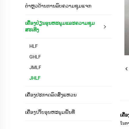
ຕຳຫຼວດ້ານການລົບຄວາມຊຸມແຈກ
ເຄື່ອງປ່ຽນອຸນຫະພູມແລະຄວາມຊຸມ
ສະເທີງ
HLF
GHLF
JMLF
JHLF
ເຄື່ອງປະກາດລົດສົ່ງແຫວນ
ເຄື່ອງปรັບອຸນຫະພູມພື້ນທີ່
ເຄື່
ໃນກາ