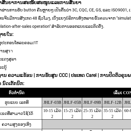
ຄຳສັນຍາການສະໜັບສະໜູນແລະການສັນຍາ
້າຜ່ານການຮັບ button ຄືນຫຼາຍໆ ເປັນຕົ້ນວ່າ 3C, CQC, CE, GS, ແລະ ISO9001, ເ
ທນຈີນມີການສັງເກດ 48 ຊົ່ວໂມງ, ເບິ່ງແຍງບໍລິການທັງຫລາຍຂັ້ນตอนຈາກ "simul
ulation-after-sales operation" ສໍາລັບການອອກແບບແລະຕິດຕັ້ງ.
ຼາຍໃນ:
ອຸປະກອນໂທລະຄອມ/IT
້ານສຸรา
ສະແດງສຸລາ
ະບູ້
ງານ
ຄວາມແຂ້ອນ | ການຮັບສູນ CCC | ປະເທດ Carel | ການປິດຕົວຄຸນພ
ໍາ ນົດເຕັກນິກ:
ຕົວກໍານົດ
ເລິ່ມເ C
ຮູບແບບ
ເລກທີ
JHLF-03B
JHLF-05B
JHLF-09B
JHLF-12B
JHL
10-15 ເມັດ
15-25 ເມັດ
25-35 ເມັດ
35-55 ເມັດ
60-
ເຂດທີ່ສາມາດໃຊ້ໄດ້
2
2
2
2
ຄວາມສູງຂອງເທິງ