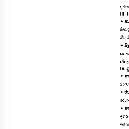
ອຸປະ
III. 
✦ ລະ
ທຳນຽ
ສັນ,
✦ ລົ
ຄວາມ
ເບື້ອ
IV. 
✦ ການ
25°C
✦ ປະ
sour
✦ ກາ
ຈຸດ 
with