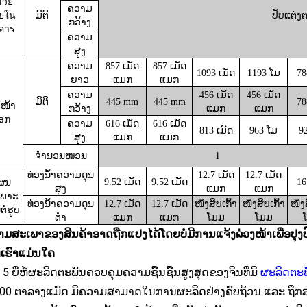
่วย
ຄວາມ
ยใน
ມິຕິ
ປັບແຕ່
ກວ້າງ
คาร
ຄວາມ
ສູງ
ຄວາມ
857 ເມັດ
857 ເມັດ
1093 ເມັດ
1193 ໂມ
78
ຍາວ
ແມກ
ແມກ
ຄວາມ
456 ເມັດ
456 ເມັດ
ມິຕິ
445 mm
445 mm
78
ວໜ້າ
ກວ້າງ
ແມກ
ແມກ
ອກ
ຄວາມ
616 ເມັດ
616 ເມັດ
813 ເມັດ
963 ໂມ
92
ສູງ
ແມກ
ແມກ
ຈຳນວນໝວນ
1
ທ່ອງນ້ຳຄວາມດຸນ
12.7 ເມັດ
12.7 ເມັດ
9.52 ເມັດ
9.52 ເມັດ
16
ຜນ
ສູງ
ແມກ
ແມກ
ເພາະ
ທ່ອງນ້ຳຄວາມດຸນ
12.7 ເມັດ
12.7 ເມັດ
ໜຶ່ງສິບເກົ້າ
ໜຶ່ງສິບເກົ້າ
ໜຶ່ງ
ໍ່ຮູບ
ຕ່ຳ
ແມກ
ແມກ
ໂມມ
ໂມມ
ມສະເພາຂອງສິນຄ້າອາດຖືກແປງໄດ້ໂດຍບໍ່ມີການແຈ້ງລ່ວງໜ້າເພື່ອປຸງປ
ເຮົາແມ່ນໃຄ
ນ 5 ຍີ່ຫໍ້ຜະລິດຕະພັນຄວບຄຸມຄວາມຊື້ນຊື້ນສູງສຸດຂອງຈີນທີ່ມີ
ຜະລິດຕະ
000 ຕາລາງແມັດ ມີຄວາມສາມາດໃນການຜະລິດຢ່າງຄົບຖ້ວນ ແລະ ຖືກ