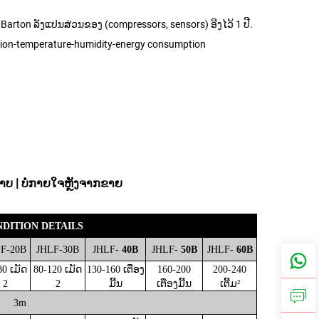
 Barton ລັງແປນສ່ວນຂອງ (compressors, sensors) ອີງໄວ້ 1 ປີ.
ation-temperature-humidity-energy consumption
າບ | ບໍ່ກາຍໃຈຫຼັງຈາກຂາຍ
ONDITION DETAILS
F-20B
JHLF-30B
JHLF-
40B
JHLF-
50B
JHLF-
60B
80 ເມັດ
80-120 ເມັດ
13
0-160 ເຕືອງ
16
0-200
20
0-240
2
2
ມີ້ນ
ເຕືອງມີ້ນ
ເຕີ້ມ²
3
m