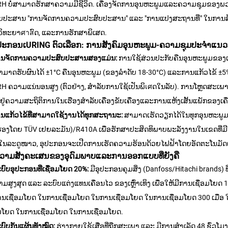
H ບໍ່ສາມາດຮັກສາຄວາມມີຊີວິດ. ເຄື່ອງຈັດການອຸນຫະພູມແລະຄວາມຊຸມຂອງພວກເ
ບປະສານ "ການຈັດການຄວາມປະສົບປະສານ" ແລະ "ການແປງສະຖານທີ່" ໃນການສ້າງສ
ວິທະຍາศาสົດ, ແລະການຮັກສາພິເສດ.
ອຸປະກອນເURING ຕົວເລືອກ: ການສັງຄົມອຸນຫະພູມ-ຄວາມຊຸມປະຈຳແນວ
ານຈັດການຄວາມປະສົບປະສານສອງແມ່ນ:
ການໃຊ້ສ່ວນປະກັບຄືນອຸນຫະພູມຂອງເຢ
າມາດຮັບຜົນໄດ້ ±1°C ຄືນອຸນຫະພູມ (ຂອງລຳດັບ 18-30°C) ແລະການແກ້ວໄຂ້ ±5%
H ຄວາມແນ່ນອນສູງ (ຕົວຢ່າງ, ສຳລັບການໃຊ້ເປັນພິเศດໃນລັບ). ການໂຫຼດສະເພາະແຫ
, ຢູ່ຄວາມສະຖິຕິການໃນເຮືອງສໍາລັບເຄື່ອງຂັບເຄື່ອງແລະການແຫ້ງເສັ້ນແພັກຂອງເຄ
ນແກ້ວໄຂ້ທີ່ສາມາດໃຊ້ງານໄດ້ທຸກສະຖານະ:
ສາມາດເຮັດວຽກໄດ້ໃນທຸກອຸນຫະພູມກ້
ຮອງໂດຍ TÜV ເຢຍລະມັນ)/R410A ເພື່ອຮັກສາປະສິດທິພາບພະລັງງານໃນເຂດທີ່ມີ
ໃນລະດູໜາວ, ອຸປະກອນຈະເປີດການເຮັດຄວາມຮ້ອນດ້ວຍໄຟຟ້າໂດຍອັດຕະໂນມັດເພື
 ຄວາມສັງຄະເສນຂອງອຸດົມພາບແລະການອອກແບບທີ່ຍັງຄື
ບົບອຸປະກອນທີ່ເຊື່ອມໂຍດ 20%:
ມີອຸປະກອນຄຸມສິ່ງ (Danfoss/Hitachi brands) 
າມສູງສຸດ ແລະ ລະບົບແຕ່ງແທນເຄື່ອນໄວ ຂອງເຫຼົ່າເທິງ ເພື່ອໃຫ້ມີການເຊື່ອມໂຍ
ນເຊື່ອມໂຍດ ໃນການເຊື່ອມໂຍດ ໃນການເຊື່ອມໂຍດ ໃນການເຊື່ອມໂຍດ 300 ເມື່ອ 
ອມໂຍດ ໃນການເຊື່ອມໂຍດ ໃນການເຊື່ອມໂຍດ.
ບົບກັນແຜ້ນທັງໝົດ:
ຮ່າງກາຍໃຊ້ເສື່ອທີ່ຖືກສະເພາ ແລະ ມີການສຳເລັດ 48 ຊົ່ວໂມງ 