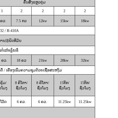
ຄົ້ນສົ່ງແຫຼວຕຸ່ມ
1
2
2
2
2
 ຄວ.
7.5 ກວ
12
kw
15
kw
18
kw
32 / R-410A
ການ澎ພິດທີມັນ
រកំដៅអគ្គិសនី
2 ຄວ.
18 ຄວ
21
kw
28
kw
32
kw
ດໍ້ / ເຄື່ອງເພີ່ມຄວາມຊຸມດ້ວຍເຊື້ອສະຫງົມ
ຄຸ້ມ/
8 ຄິໂກາ/
8 ຄິໂກາ/
15
ກິກ/
15
ກິກ/
່ວໂມງ
ຊົ່ວໂມງ
ຊົ່ວໂມງ
ຊົ່ວໂມງ
ຊົ່ວໂມງ
 ໂວັດ
6 ຄວ.
6 ຄວ.
11.25
kw
11.25
kw