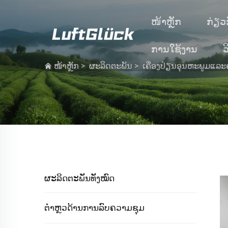
ໜ້າຫຼັກ
ກ່ຽວ
ການໃຊ້ງານ
ວ
ໜ້າຫຼັກ
>
ຜະລິດຕະພັນ
>
ເຄື່ອງປ່ຽນອຸນຫະພູມແລະ
ຜະລິດຕະພັນທັງໝົດ
ຕຳຫຼວດ້ານການລົບຄວາມຊຸມ