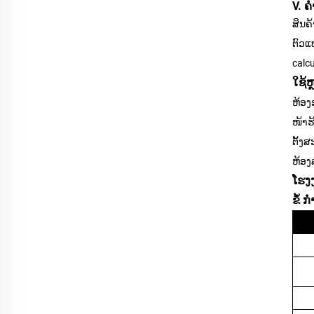
V. 
ສິນຄ
ຕົວແ
calc
ໃຊ້ຫ
ຫ້ອງ
ໜ້າຮ
ຕັ້ງ
ຫ້ອງລ
ໂຮງ
ຂໍ້ ກ