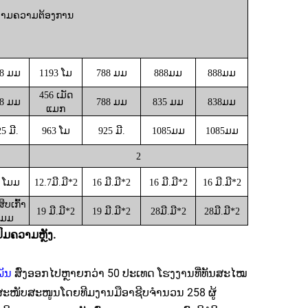
ງຕາມຄວາມຕ້ອງການ
8 ມມ
1193 ໂມ
788 ມມ
888
ມມ
888
ມມ
456 ເມັດ
8 ມມ
788 ມມ
83
5 ມມ
838
ມມ
ແມກ
5 ມີ.
963 ໂມ
925 ມີ.
1085
ມມ
1085
ມມ
2
 ໂມມ
12.7
ມີ.ມີ*2
16
ມີ.ມີ*2
16
ມີ.ມີ*2
16
ມີ.ມີ*2
ສິບເກົ້າ
1
9 ມີ.ມີ*2
1
9 ມີ.ມີ*2
28
ມີ.ມີ*2
28
ມີ.ມີ*2
ໂມມ
ົມຄວາມຫຼັງ.
ພັນ
ສົ່ງອອກໄປຫຼາຍກວ່າ 50 ປະເທດ ໂຮງງານທີ່ທັນສະໄໝ
ສະໜັບສະໜູນໂດຍທີມງານມືອາຊີບຈຳນວນ 258 ຜູ້