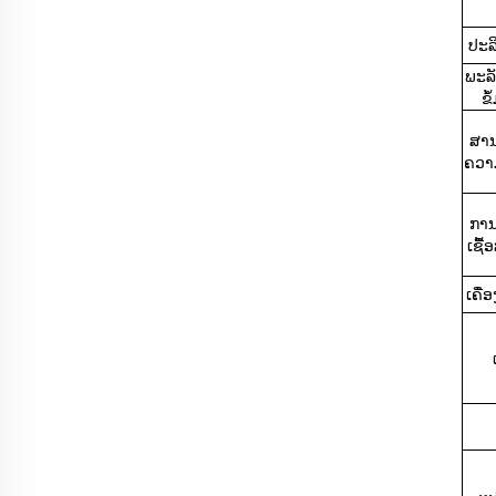
ປະລ
ພະລ
ຂໍ
ສານ
ຄວາ
ການ
ເຊື້
ເຄື່