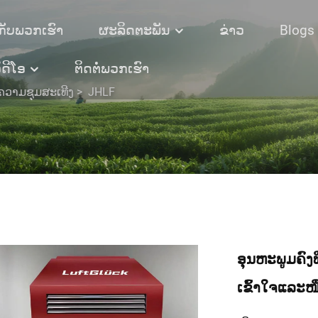
ກັບພວກເຮົາ
ຜະລິດຕະພັນ
ຂ່າວ
Blogs
ິດີໂອ
ຕິດຕໍ່ພວກເຮົາ
ຄວາມຊຸມສະເທີງ
>
JHLF
ອຸນຫະພູມຄົງທີ
ເຂົ້າໃຈແລະໜຶ