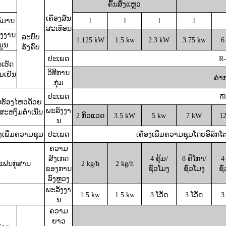
ຄົ້ນສົ່ງແຫຼວ
ເຄື່ອງສັ່ນ
ິມານ
1
1
1
1
ສະເທືອນ
ັງງານ
ລະບົບ
1.125 kW
1.5 kw
2.3 kW
3.75 kw
6
້ມູນ
ຮັງຄົບ
ປະເພດ
R-
ເຮັດ
ວິທີການ
ມເຢັນ
ຄ່າ
ກຸ່ມ
ປະເພດ
កា
ຮ້ອງໄຫວດ້ວຍ
ພະລັງງາ
ອສະຫງົມຕຳເນີນ
2 ກິວແວດ
3.5 kW
5 kw
7 kW
1
ນ
ອງເພີ່ມຄວາມຊຸມ
ປະເພດ
ເຄື່ອງເພີ່ມຄວາມຊຸມໂດຍອີລັກໂຕ
ຄວາມ
ສັງເກດ
4 ຄຸ້ມ/
8 ຄິໂກາ/
4 
ແຟນກູ່ສານ
2 kg/h
2 kg/h
ຂອງການ
ຊົ່ວໂມງ
ຊົ່ວໂມງ
ຊົ
ລົງຫຼວງ
ພະລັງງາ
1.5 kw
1.5 kw
3 ໂວັດ
3 ໂວັດ
3
ນ
ຄວາມ
ຍາວ