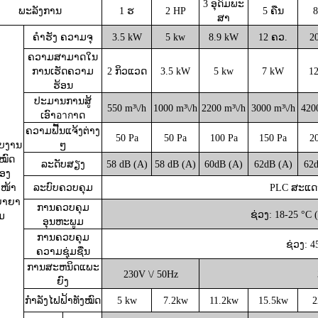
3 ອຸດົມພະ
ພະລັງການ
1 ຮ
2 HP
5 ຄືນ
8
ສາ
ຄຳຮັງ
ຄວາມຈຸ
3.5 kW
5 kw
8.9 kW
12 ຄວ.
2
ຄວາມສາມາດໃນ
ການເຮັດຄວາມ
2 ກິວແວດ
3.5 kW
5 kw
7 kW
1
ຮ້ອນ
ປະມານການສູ້
550
m³\/h
1000
m³\/h
2200
m³\/h
3000
m³\/h
420
ເອົາอากາດ
ຄວາມຟື້ນແຈ້ງຕ່າງ
50 Pa
50 Pa
10
0 Pa
15
0 Pa
2
ັບງານ
ໆ
ງໝົດ
ລະດັບສຽງ
58
dB (A)
58
dB (A)
60
dB (A)
62
dB (A)
62
ອງ
ວໜ້າ
ລະບົບຄວບຄຸມ
PLC
ສະແດງ
ຍາຍາ
ການຄວບຄຸມ
ຊ່ວງ: 18-25 °C 
ມ
ອຸນຫະພູມ
ການຄວບຄຸມ
ຊ່ວງ: 
ຄວາມຊຸ່ມຊື່ນ
ການສະຫນິດແພະ
230
V \/
50Hz
ຍົງ
ກຳລັງໄຟຟ້າທັງໝົດ
5 kw
7.2
kw
11.2
kw
15.5
kw
2