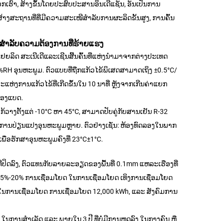
ຮົາ, ສ້າງຂຶ້ນໂດຍປະສົບປະສານອິນເດີແຊັນ, ອັນເປັນການ
ະຖານທີ່ທີ່ມີຄວາມສະເໜີສໍາລັບການຜະລິດຂັ້ນສູງ, ການຄົ້ນ
ສໍາລັບຄວາມຕ້ອງການທີ່ຮ້າຍແຮງ
ຍລິດ ສະເນີເດີແລະເຊີນສີ້ນຄົ້ນທີ່ແຫ່ງນຳມາຈາກຕ່າງປະເທດ
RH ອຸນຫະພູມ. ຕົວແບບທີ່ຖືກແກ້ວໄຂ້ພິເສດສາມາດເຖິງ ±0.5°C/
່ງການແກ້ວໄຂ້ທີ່ເກີດຂຶ້ນໃນ 10 ນາທີ່ ຫຼັງຈາກເກີນຄ່າແຍກ
ື່ອງແບດ.
ວາງຕັ້ງແຕ່ -10°C ຫາ 45°C, ສາມາດປັບຄູ່ກັບສານເຢັນ R-32
ການປ່ຽນແປງອຸນຫະພູມຫຼາຍ. ຕົວຢ່າງເຊັ່ນ: ຫ້ອງທົດລອງໃນພາກ
່ອຮັກສາອຸນຫະພູມຄົງທີ່ 23°C±1°C.
ທີ່ປິດລົງ, ຕົວແທນກັບລາຍລະອຽດຂອງພື້ນທີ່ 0.1mm ແຫລະເຮືອງທີ່
ດ 15%-20% ການເຊື່ອມໂຍດ ໃນການເຊື່ອມໂຍດ ເທິງການເຊື່ອມໂຍດ
ໃນການເຊື່ອມໂຍດ ການເຊື່ອມໂຍດ 12,000 kWh, ແລະ ສັງຄົມການ
ໃນການສຳເລັດ ແລະ ພາຍໃນ 3 ປີ ທີ່ບໍ່ມີການຫຼຸດລົງ ໃນກາງຄົນ ຫຼື