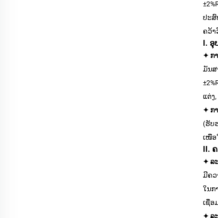
±2%R
ປະສົ
ຄວ້າ
I. 
✦ ກ
ມັນສ
±2%R
ແຕ່ງ
✦ ກາ
(ຮັບ
ເໜືອ
II.
✦ ລະ
ມີຄວ
ໃນກາ
ເຊື່
✦ ລະ