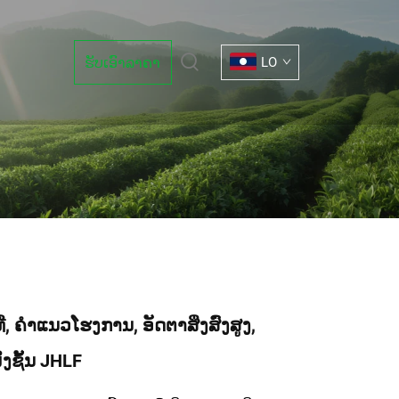
ຮັບເອົາລາຄາ
LO
່, ຄຳແນວໂຮງການ, ອັດຕາສິ່ງສົ່ງສູງ,
່ງຊັ້ນ JHLF