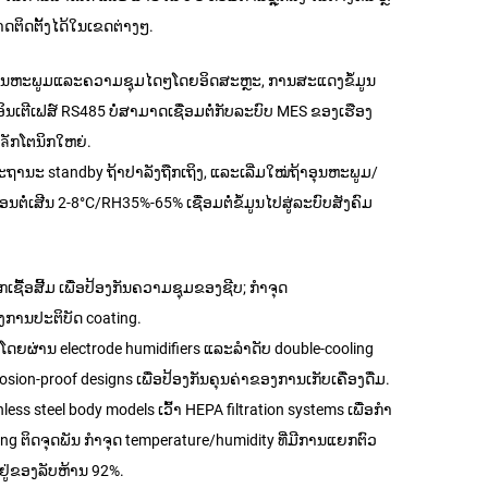
ດຕິດຕັ້ງໄດ້ໃນເຂດຕ່າງໆ.
ຄ່າອຸນຫະພູມແລະຄວາມຊຸມໄດໆໂດຍອິດສະຫຼະ, ການສະແດງຂໍ້ມູນ
ິນເຕີເຟສ໌ RS485 ບໍ່ສາມາດເຊື່ອມຕໍ່ກັບລະບົບ MES ຂອງເຮືອງ
เลັກໂຕນິກໃຫຍ່.
ູ່ສະຖານະ standby ຖ້າປາລັງຖືກເຖິງ, ແລະເລີ່ມໃໝ່ຖ້າອຸນຫະພູມ/
ຕໍ່ເສີນ 2-8°C/RH35%-65% ເຊື່ອມຕໍ່ຂໍ້ມູນໄປສູ່ລະບົບສັງຄົມ
ປັກເຊື້ອສີ້ມ ເພື່ອປ້ອງກັນຄວາມຊຸມຂອງຊີບ; ກຳຈຸດ
ການປະຕິບັດ coating.
ໂດຍຜ່ານ electrode humidifiers ແລະລຳດັບ double-cooling
ion-proof designs ເພື່ອປ້ອງກັນຄຸນຄ່າຂອງການເກັບເຄື່ອງດື່ມ.
less steel body models ເວົ້າ HEPA filtration systems ເພື່ອກຳ
g ຕິດຈຸດພັນ ກຳຈຸດ temperature/humidity ທີ່ມີການແຍກຕົວ
ຢູ່ຂອງລັບຫ້ານ 92%.