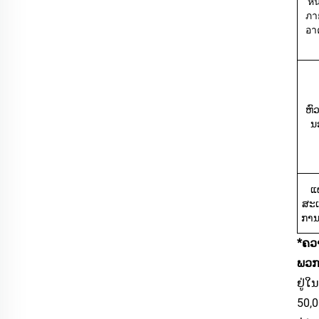
หน
ภา
อา
ຫົ
ນ
ແ
ສະ
ການຕ
*ຄວາ
ພວກ
ຢູ່ໃ
50,