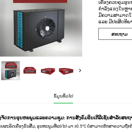
ເຄື່ອງຄວບຄຸມອຸ
ກຳລັງແຮງໃນຫຼາຍ
ມີຄວາມສາມາດໃນ
ແລະ ມີປະສິດທິ
ສອບຖາມ
ຂໍ້ມູນທົ່ວໄປ
ອງຈັດການອຸນຫະພູມແລະຄວາມຊຸມ: ການສັງຄົມອິນເຕີລີເຊັນສໍາລັບສະຖ
ນຜະລິດເຄື່ອງຂົນສີ້ມ, ອຸນຫະພູມທີ່ແຍ່ໄປ-ມາ ±0.5°C ບໍ່ສາມາດຮັກສາຄວາມຖືກ