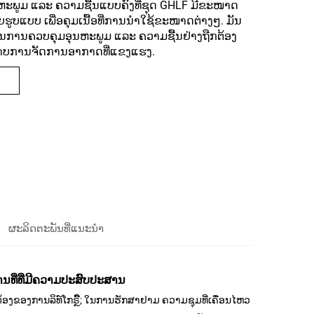
ນຫະພູມ ແລະ ຄວາມຊື້ນແບບຄົງທີ່ຊຸດ GHLF ມີຂະໜາດ
ຮູບແບບ ເພື່ອຄຸມເນື້ອທີ່ການນຳໃຊ້ຂະໜາດຕ່າງໆ. ມັນ
ການຄວບຄຸມອຸນຫະພູມ ແລະ ຄວາມຊື້ນຢ່າງຖືກຕ້ອງ
ພາບການຈັດການອາກາດທີ່ແຂງແຮງ.
ຜະລິດຕະພັນທີ່ແນະນຳ
ານທີ່ທີ່ມີຄວາມປະສົບປະສານ
ຕ້ອງຂອງການລິທ໌ໂກຣົຼີ; ໃນການຮັກສາຢາມ ຄວາມຊຸມທີ່ເຄື່ອນໄຫວ