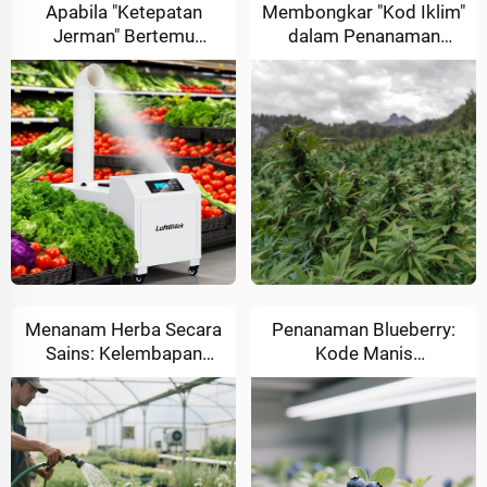
Apabila "Ketepatan
Membongkar "Kod Iklim"
Jerman" Bertemu
dalam Penanaman
Kesegaran: Bagaimana
Ganja: Bagaimana
LuftGlück
Luftglück Membantu
Memperpanjang Jangka
Anda Menguasai
Penggunaan Makanan di
Elemen-elemen
Pasar Raya Eropah
Menanam Herba Secara
Penanaman Blueberry:
Sains: Kelembapan
Kode Manis
Menentukan Kepadaian!​​
Tersembunyi dalam
Kelembapan​​