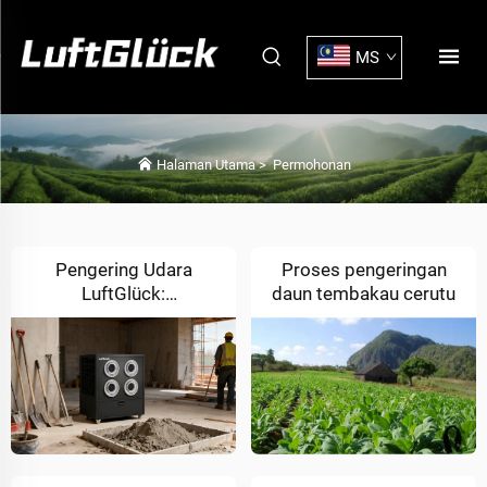
MS
Halaman Utama
>
Permohonan
Pengering Udara
Proses pengeringan
LuftGlück:
daun tembakau cerutu
Mempercepat Kemajuan
Pembinaan &
Meningkatkan Kualiti
Binaan untuk Projek
yang Lebih Selamat dan
Cerdas