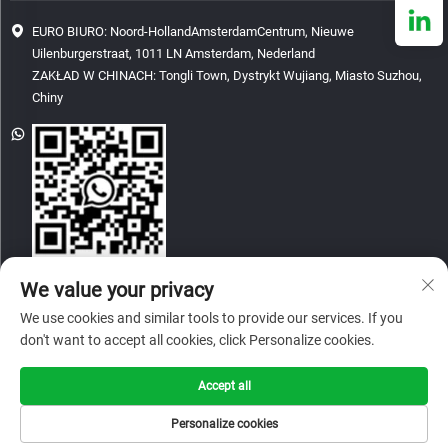
EURO BIURO: Noord-HollandAmsterdamCentrum, Nieuwe
Uilenburgerstraat, 1011 LN Amsterdam, Nederland
ZAKŁAD W CHINACH: Tongli Town, Dystrykt Wujiang, Miasto Suzhou,
Chiny
[email protected]
We value your privacy
We use cookies and similar tools to provide our services. If you
don't want to accept all cookies, click Personalize cookies.
Copyright © 2026 China Glory & Achievement Suzhou Technology Co., Ltd.
Wszelkie prawa zastrzeżone.
Accept all
Polityka prywatności
Personalize cookies