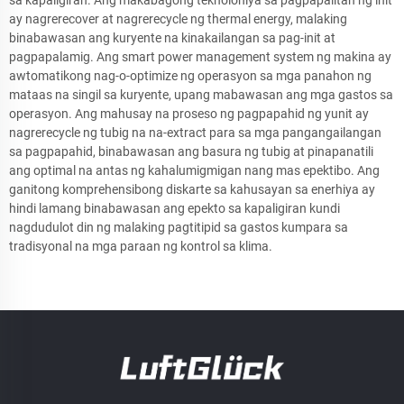
ay nagrerecover at nagrerecycle ng thermal energy, malaking
binabawasan ang kuryente na kinakailangan sa pag-init at
pagpapalamig. Ang smart power management system ng makina ay
awtomatikong nag-o-optimize ng operasyon sa mga panahon ng
mataas na singil sa kuryente, upang mabawasan ang mga gastos sa
operasyon. Ang mahusay na proseso ng pagpapahid ng yunit ay
nagrerecycle ng tubig na na-extract para sa mga pangangailangan
sa pagpapahid, binabawasan ang basura ng tubig at pinapanatili
ang optimal na antas ng kahalumigmigan nang mas epektibo. Ang
ganitong komprehensibong diskarte sa kahusayan sa enerhiya ay
hindi lamang binabawasan ang epekto sa kapaligiran kundi
nagdudulot din ng malaking pagtitipid sa gastos kumpara sa
tradisyonal na mga paraan ng kontrol sa klima.