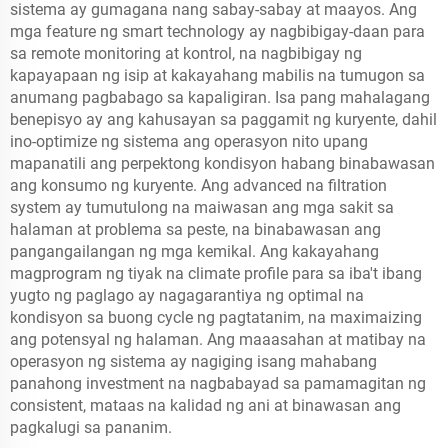
sistema ay gumagana nang sabay-sabay at maayos. Ang
mga feature ng smart technology ay nagbibigay-daan para
sa remote monitoring at kontrol, na nagbibigay ng
kapayapaan ng isip at kakayahang mabilis na tumugon sa
anumang pagbabago sa kapaligiran. Isa pang mahalagang
benepisyo ay ang kahusayan sa paggamit ng kuryente, dahil
ino-optimize ng sistema ang operasyon nito upang
mapanatili ang perpektong kondisyon habang binabawasan
ang konsumo ng kuryente. Ang advanced na filtration
system ay tumutulong na maiwasan ang mga sakit sa
halaman at problema sa peste, na binabawasan ang
pangangailangan ng mga kemikal. Ang kakayahang
magprogram ng tiyak na climate profile para sa iba't ibang
yugto ng paglago ay nagagarantiya ng optimal na
kondisyon sa buong cycle ng pagtatanim, na maximaizing
ang potensyal ng halaman. Ang maaasahan at matibay na
operasyon ng sistema ay nagiging isang mahabang
panahong investment na nagbabayad sa pamamagitan ng
consistent, mataas na kalidad ng ani at binawasan ang
pagkalugi sa pananim.