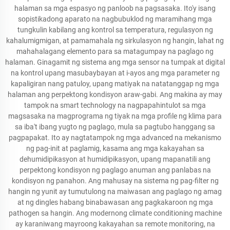
halaman sa mga espasyo ng panloob na pagsasaka. Ito'y isang
sopistikadong aparato na nagbubuklod ng maramihang mga
tungkulin kabilang ang kontrol sa temperatura, regulasyon ng
kahalumigmigan, at pamamahala ng sirkulasyon ng hangin, lahat ng
mahahalagang elemento para sa matagumpay na paglago ng
halaman. Ginagamit ng sistema ang mga sensor na tumpak at digital
na kontrol upang masubaybayan at i-ayos ang mga parameter ng
kapaligiran nang patuloy, upang matiyak na natatanggap ng mga
halaman ang perpektong kondisyon araw-gabi. Ang makina ay may
tampok na smart technology na nagpapahintulot sa mga
magsasaka na magprograma ng tiyak na mga profile ng klima para
sa iba't ibang yugto ng paglago, mula sa pagtubo hanggang sa
pagpapakat. Ito ay nagtatampok ng mga advanced na mekanismo
ng pag-init at paglamig, kasama ang mga kakayahan sa
dehumidipikasyon at humidipikasyon, upang mapanatili ang
perpektong kondisyon ng paglago anuman ang panlabas na
kondisyon ng panahon. Ang mahusay na sistema ng pag-filter ng
hangin ng yunit ay tumutulong na maiwasan ang paglago ng amag
at ng dingles habang binabawasan ang pagkakaroon ng mga
pathogen sa hangin. Ang modernong climate conditioning machine
ay karaniwang mayroong kakayahan sa remote monitoring, na