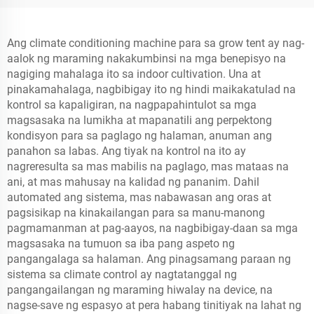
Ang climate conditioning machine para sa grow tent ay nag-
aalok ng maraming nakakumbinsi na mga benepisyo na
nagiging mahalaga ito sa indoor cultivation. Una at
pinakamahalaga, nagbibigay ito ng hindi maikakatulad na
kontrol sa kapaligiran, na nagpapahintulot sa mga
magsasaka na lumikha at mapanatili ang perpektong
kondisyon para sa paglago ng halaman, anuman ang
panahon sa labas. Ang tiyak na kontrol na ito ay
nagreresulta sa mas mabilis na paglago, mas mataas na
ani, at mas mahusay na kalidad ng pananim. Dahil
automated ang sistema, mas nabawasan ang oras at
pagsisikap na kinakailangan para sa manu-manong
pagmamanman at pag-aayos, na nagbibigay-daan sa mga
magsasaka na tumuon sa iba pang aspeto ng
pangangalaga sa halaman. Ang pinagsamang paraan ng
sistema sa climate control ay nagtatanggal ng
pangangailangan ng maraming hiwalay na device, na
nagse-save ng espasyo at pera habang tinitiyak na lahat ng