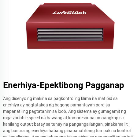
Enerhiya-Epektibong Pagganap
Ang disenyo ng makina sa pagkontrol ng klima na matipid sa
enerhiya ay nagtatakda ng bagong pamantayan para sa
mapanatiling pagtatanim sa loob. Ang sistema ay gumagamit ng
mga variable-speed na bawang at kompresor na umaangkop sa
kanilang output batay sa tunay na pangangailangan, pinakamaliit
ang basura ng enerhiya habang pinapanatili ang tumpak na kontrol
sa kapaligiran. Ang makabagong teknolohiya sa pagpapalitan ng init