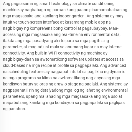
Ang pagsasama ng smart technology sa climate conditioning
machine ay nagbabago ng paraan kung paano pinamamahalaan ng
mga magsasaka ang kanilang indoor garden. Ang sistema ay may
intuitive touch-screen interface at kasamang mobile app na
nagbibigay ng komprehensibong kontrol at pagsubaybay. Maa-
access ng mga magsasaka ang real-time na environmental data,
itakda ang mga pasadyang alerto para sa mga paglihis ng
parameter, at mag-adjust mula sa anumang lugar na may internet
connectivity. Ang built-in Wi-Fi connectivity ng machine ay
nagbibigay-daan sa awtomatikong software updates at access sa
cloud-based na mga recipe at profile sa pagpapalaki. Ang advanced
na scheduling features ay nagpapahintulot sa paglikha ng dynamic
na mga programa sa klima na awtomatikong nag-aayos ng mga
kondisyon batay sa oras ng araw o stage ng paglaki. Ang sistema ay
nagpapanatili rin ng detalyadong mga log ng lahat ng environmental
parameters, upang mailahad ng mga magsasaka ang mga uso at
mapabuti ang kanilang mga kondisyon sa pagpapalaki sa paglipas
ng panahon.