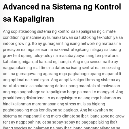
Advanced na Sistema ng Kontrol
sa Kapaligiran
Ang sopistikadong sistema ng kontrol sa kapaligiran ng climate
conditioning machine ay kumakatawan sa tuktok ng teknolohiya sa
indoor growing. Ito ay gumagamit ng isang network ng mataas na
presisyon na mga sensor na naka-estrategikong inilagay sa buong
grow tent upang tuloy-tuloy na masubaybayan ang temperatura,
kahalumigmigan, at kalidad ng hangin. Ang mga sensor na ito ay
nagpapakain ng real-time na datos sa isang sentral na processing
unit na gumagawa ng agarang mga pagbabago upang mapanatili
ang optimal na kondisyon. Ang adaptive algorithms ng sistema ay
natututo mula sa nakaraang datos upang maantala at maiwasan
ang mga pagbabago sa kapaligiran bago pa man ito mangyari. Ang
proaktibong diskarteng ito ay nagsisiguro na ang mga halaman ay
hindi kailanman mararanasan ang stress mula sa biglang
pagbabago ng mga kondisyon sa paglago. Ang kakayahan ng
sistema na mapanatili ang micro-climate sa iba't ibang zone ng grow
tent ay nagpapahintulot sa sabay-sabay na pagpapalaki ng iba't
ibang species ng halaman na may iba't ibang pangangailangan sa