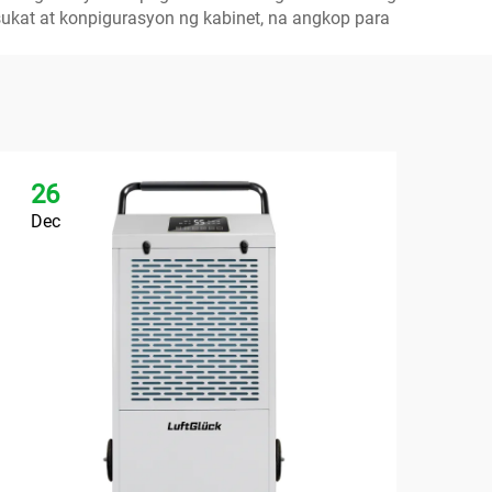
sukat at konpigurasyon ng kabinet, na angkop para
26
2
Dec
De