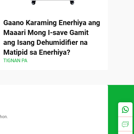
Gaano Karaming Enerhiya ang
Paa
Maaari Mong I-save Gamit
Pag
ang Isang Dehumidifier na
ang
Matipid sa Enerhiya?
Deh
TIGNAN PA
TIGN
ahon.