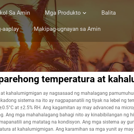
kol Sa Amin
Mga Produkto
Balita
-aaplay
Makipag-ugnayan sa Amin
parehong temperatura at kahal
a at kahalumigmigan ay nagsasaad ng mahalagang pamumuhu
tikadong sistema na ito ay nagpapanatili ng tiyak na lebel ng
±0.5°C at ±2.5% RH. Ang kagamitan ay may advanced na micro
ng. Ang mga mahahalagang bahagi nito ay kinabibilangan ng hig
mapanatili ang matatag na kondisyon. Ang mga sistema ay gum
ura at kahalumigmigan. Ang karamihan sa mga yunit ay may ka