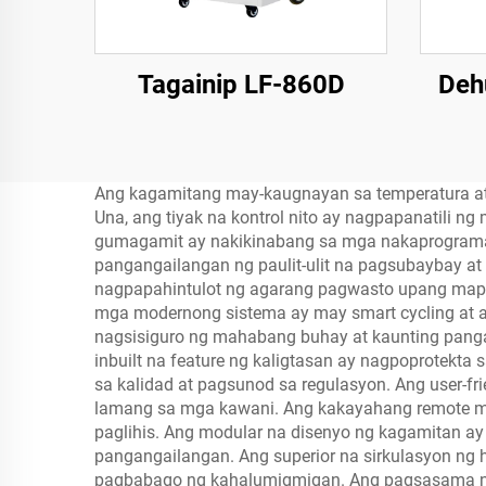
Tagainip LF-860D
Deh
Ang kagamitang may-kaugnayan sa temperatura at 
Una, ang tiyak na kontrol nito ay nagpapanatili n
gumagamit ay nakikinabang sa mga nakaprograma
pangangailangan ng paulit-ulit na pagsubaybay at
nagpapahintulot ng agarang pagwasto upang mapa
mga modernong sistema ay may smart cycling at 
nagsisiguro ng mahabang buhay at kaunting pang
inbuilt na feature ng kaligtasan ay nagpoprotekt
sa kalidad at pagsunod sa regulasyon. Ang user-f
lamang sa mga kawani. Ang kakayahang remote mo
paglihis. Ang modular na disenyo ng kagamitan
pangangailangan. Ang superior na sirkulasyon ng 
pagbabago ng kahalumigmigan. Ang pagsasama ng