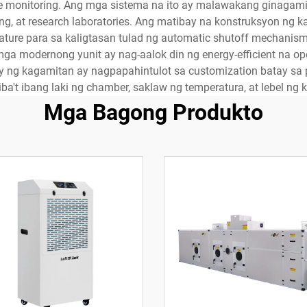
 monitoring. Ang mga sistema na ito ay malawakang ginagamit s
sing, at research laboratories. Ang matibay na konstruksyon ng
ure para sa kaligtasan tulad ng automatic shutoff mechanisms,
 modernong yunit ay nag-aalok din ng energy-efficient na o
lity ng kagamitan ay nagpapahintulot sa customization batay 
iba't ibang laki ng chamber, saklaw ng temperatura, at lebel ng
Mga Bagong Produkto