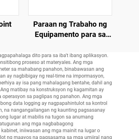
oint
Paraan ng Trabaho ng
Equipamento para sa
Constanteng
Temperatura at
apahalaga dito para sa iba't ibang aplikasyon.
ensitibong proseso at materyales. Ang mga
Kagubatan
ameter sa mahabang panahon, binabawasan ang
an ay nagbibigay ng real-time na impormasyon,
rhiya ay isa pang mahalagang bentahe, dahil ang
 Ang matibay na konstruksyon ng kagamitan ay
a operasyon sa paglipas ng panahon. Ang mga
bong data logging ay nagpapahintulot sa kontrol
yon, na nangangailangan ng kaunting pagsasanay
ng lugar at mabilis na tugon sa anumang
g matugunan ang mga nagbabagong
kabinet, iniiwasan ang mga mainit na lugar o
lot ng maayos na pagsasama sa mga umiiral nang