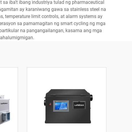
a iba't ibang industriya tulad ng pharmaceutical
 kagamitan ay karaniwang gawa sa stainless steel na
 temperature limit controls, at alarm systems ay
perasyon sa pamamagitan ng smart cycling ng mga
sa partikular na pangangailangan, kasama ang mga
 kahalumigmigan.