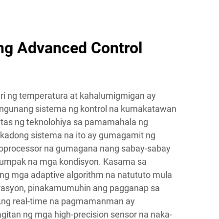
g Advanced Control
i ng temperatura at kahalumigmigan ay
ngunang sistema ng kontrol na kumakatawan
tas ng teknolohiya sa pamamahala ng
tikadong sistema na ito ay gumagamit ng
processor na gumagana nang sabay-sabay
 tumpak na mga kondisyon. Kasama sa
 ang mga adaptive algorithm na natututo mula
erasyon, pinakamumuhin ang pagganap sa
 Ang real-time na pagmamanman ay
itan ng mga high-precision sensor na naka-