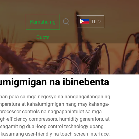
Kumuha ng
TL
Quote
umigmigan na ibinebenta
nan para sa mga negosyo na nangangailangan ng
 temperatura at kahalumigmigan nang may kahanga-
processor controls na nagpapahintulot sa mga
h-efficiency compressors, humidity generators, at
agamit ng dual-loop control technology upang
samang user-friendly na touch screen interface,