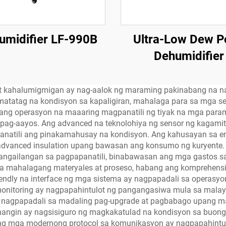
umidifier LF-990B
Ultra-Low Dew P
Dehumidifier
kahalumigmigan ay nag-aalok ng maraming pakinabang na nagp
g matatag na kondisyon sa kapaligiran, mahalaga para sa mga s
ng operasyon na maaaring magpanatili ng tiyak na mga par
 pag-aayos. Ang advanced na teknolohiya ng sensor ng kagamit
natili ang pinakamahusay na kondisyon. Ang kahusayan sa ene
advanced insulation upang bawasan ang konsumo ng kuryente.
angailangan sa pagpapanatili, binabawasan ang mga gastos s
a sa mahalagang materyales at proseso, habang ang komprehensi
riendly na interface ng mga sistema ay nagpapadali sa operas
nitoring ay nagpapahintulot ng pangangasiwa mula sa malayo
 ay nagpapadali sa madaling pag-upgrade at pagbabago upan
hangin ay nagsisiguro ng magkakatulad na kondisyon sa buong 
 mga modernong protocol sa komunikasyon ay nagpapahintu