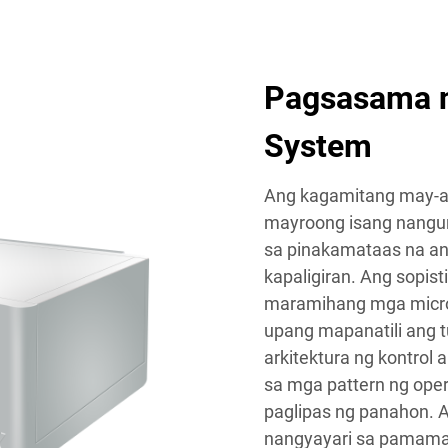
Pagsasama n
System
Ang kagamitang may-ar
mayroong isang nangu
sa pinakamataas na an
kapaligiran. Ang sopis
maramihang mga micro
upang mapanatili ang
arkitektura ng kontrol
sa mga pattern ng op
paglipas ng panahon.
nangyayari sa pamamag