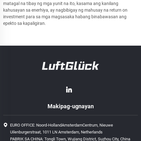
matagal na tibay ng mga yunit na ito, kasama ang kanilang
kahusayan sa enerhiya, ay nagbibigay ng mahusay na return on
investment para sa mga magsasaka habang binabawasan ang
epekto sa kapaligiran.
Makipag-ugnayan
EURO OFFICE: Noord-HollandAmsterdamCentrum, Nieuwe
Uilenburgerstraat, 1011 LN Amsterdam, Netherlands
PABRIK SA CHINA: Tongli Town, Wujiang District, Suzhou City, China