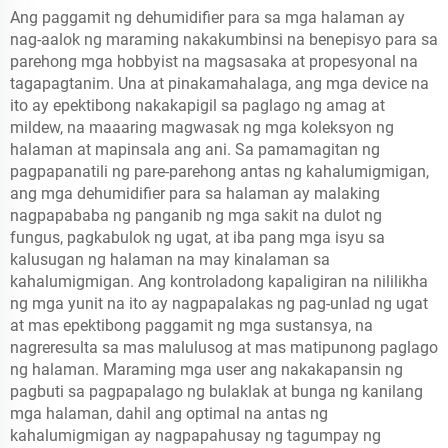
Ang paggamit ng dehumidifier para sa mga halaman ay
nag-aalok ng maraming nakakumbinsi na benepisyo para sa
parehong mga hobbyist na magsasaka at propesyonal na
tagapagtanim. Una at pinakamahalaga, ang mga device na
ito ay epektibong nakakapigil sa paglago ng amag at
mildew, na maaaring magwasak ng mga koleksyon ng
halaman at mapinsala ang ani. Sa pamamagitan ng
pagpapanatili ng pare-parehong antas ng kahalumigmigan,
ang mga dehumidifier para sa halaman ay malaking
nagpapababa ng panganib ng mga sakit na dulot ng
fungus, pagkabulok ng ugat, at iba pang mga isyu sa
kalusugan ng halaman na may kinalaman sa
kahalumigmigan. Ang kontroladong kapaligiran na nililikha
ng mga yunit na ito ay nagpapalakas ng pag-unlad ng ugat
at mas epektibong paggamit ng mga sustansya, na
nagreresulta sa mas malulusog at mas matipunong paglago
ng halaman. Maraming mga user ang nakakapansin ng
pagbuti sa pagpapalago ng bulaklak at bunga ng kanilang
mga halaman, dahil ang optimal na antas ng
kahalumigmigan ay nagpapahusay ng tagumpay ng