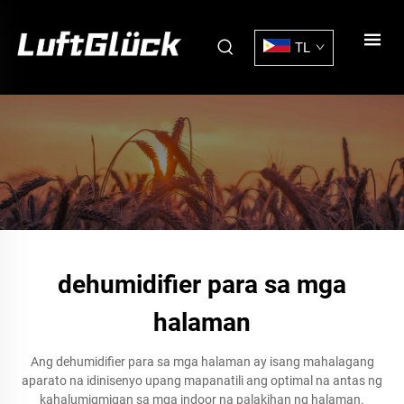
TL
dehumidifier para sa mga
halaman
Ang dehumidifier para sa mga halaman ay isang mahalagang
aparato na idinisenyo upang mapanatili ang optimal na antas ng
kahalumigmigan sa mga indoor na palakihan ng halaman.