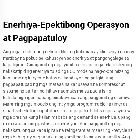
Enerhiya-Epektibong Operasyon
at Pagpapatuloy
Ang mga modernong dehumidifier ng halaman ay idinisenyo na may
matibay na pokus sa kahusayan sa enerhiya at pangangalaga sa
kapaligiran. Ginagamit ng mga yunit na ito ang mga teknolohiyang
nakakatipid ng enerhiya tulad ng ECO mode na nag-o-optimize ng
konsumo ng kuryente batay sa kondisyon ng paligid. Ang
pagpapatupad ng mga mataas na kahusayan na kompresor at
sistema ng palitan ng init ay nagmaksima sa pag-alis ng
kahalumigmigan habang binabawasan ang paggamit ng enerhiya.
Maraming mga modelo ang may mga programmable na timer at
smart scheduling capabilities na nagpapahintulot sa operasyon sa
mga oras na kung kailan mababa ang demand sa enerhiya, upang
mabawasan ang gastos sa operasyon. Ang paggamit ng mga
nakakatulong sa kapaligiran na refrigerant at maaaring i-recycle na
mga bahagi ay nagpapakita ng komitmento sa sustainability. Ang