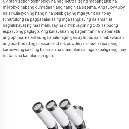
UV sterilization technology na nag-neutralize ng mapanganib na
mikrobyo habang dumadaan ang hangin sa sistema. Ang tuloy-tuloy
na sirkulasyon ng hangin na ibinibigay ng mga yunit na ito ay
tumutulong sa pagpapalakas ng mga tangkay ng halaman at
naghihikayat ng mas mahusay na distribusyon ng CO2 sa buong
espasyo ng paglago. Ang kakayahan ng kagamitan na mapanatili
ang optimal na antas ng kahalumigmigan ay lubos na binabawasan
ang posibilidad ng blossom end rot, powdery mildew, at iba pang
karaniwang sakit ng halaman na umaunlad sa mga kapaligirang may
mataas na kahalumigmigan.