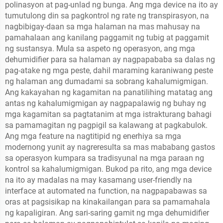
polinasyon at pag-unlad ng bunga. Ang mga device na ito ay
tumutulong din sa pagkontrol ng rate ng transpirasyon, na
nagbibigay-daan sa mga halaman na mas mahusay na
pamahalaan ang kanilang paggamit ng tubig at paggamit
ng sustansya. Mula sa aspeto ng operasyon, ang mga
dehumidifier para sa halaman ay nagpapababa sa dalas ng
pag-atake ng mga peste, dahil maraming karaniwang peste
ng halaman ang dumadami sa sobrang kahalumigmigan.
Ang kakayahan ng kagamitan na panatilihing matatag ang
antas ng kahalumigmigan ay nagpapalawig ng buhay ng
mga kagamitan sa pagtatanim at mga istrakturang bahagi
sa pamamagitan ng pagpigil sa kalawang at pagkabulok.
Ang mga feature na nagtitipid ng enerhiya sa mga
modernong yunit ay nagreresulta sa mas mababang gastos
sa operasyon kumpara sa tradisyunal na mga paraan ng
kontrol sa kahalumigmigan. Bukod pa rito, ang mga device
na ito ay madalas na may kasamang user-friendly na
interface at automated na function, na nagpapabawas sa
oras at pagsisikap na kinakailangan para sa pamamahala
ng kapaligiran. Ang sari-saring gamit ng mga dehumidifier