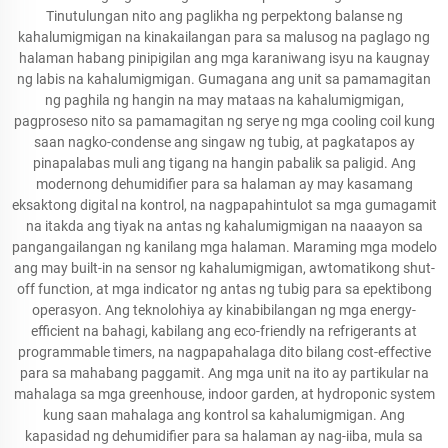
Tinutulungan nito ang paglikha ng perpektong balanse ng
kahalumigmigan na kinakailangan para sa malusog na paglago ng
halaman habang pinipigilan ang mga karaniwang isyu na kaugnay
ng labis na kahalumigmigan. Gumagana ang unit sa pamamagitan
ng paghila ng hangin na may mataas na kahalumigmigan,
pagproseso nito sa pamamagitan ng serye ng mga cooling coil kung
saan nagko-condense ang singaw ng tubig, at pagkatapos ay
pinapalabas muli ang tigang na hangin pabalik sa paligid. Ang
modernong dehumidifier para sa halaman ay may kasamang
eksaktong digital na kontrol, na nagpapahintulot sa mga gumagamit
na itakda ang tiyak na antas ng kahalumigmigan na naaayon sa
pangangailangan ng kanilang mga halaman. Maraming mga modelo
ang may built-in na sensor ng kahalumigmigan, awtomatikong shut-
off function, at mga indicator ng antas ng tubig para sa epektibong
operasyon. Ang teknolohiya ay kinabibilangan ng mga energy-
efficient na bahagi, kabilang ang eco-friendly na refrigerants at
programmable timers, na nagpapahalaga dito bilang cost-effective
para sa mahabang paggamit. Ang mga unit na ito ay partikular na
mahalaga sa mga greenhouse, indoor garden, at hydroponic system
kung saan mahalaga ang kontrol sa kahalumigmigan. Ang
kapasidad ng dehumidifier para sa halaman ay nag-iiba, mula sa