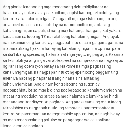
Ang pinakatengang ng mga modernong dehumidipikador ng
halaman ay nakasalalay sa kanilang sopistikadong teknolohiya ng
kontrol sa kahalumigmigan. Ginagamit ng mga sistemang ito ang
advanced na sensor na patuloy na namomonitor ng antas ng
kahalumigmigan sa paligid nang may kahanga-hangang katiyakan,
kadalasan sa loob ng 1% na relatibong kahalumigmigan. Ang tiyak
na mekanismo ng kontrol ay nagpapahintulot sa mga gumagamit na
mapanatili ang tiyak na hanay ng kahalumigmigan na optimal para
sa iba't ibang species ng halaman at mga yugto ng paglago. Kasama
sa teknolohiya ang mga variable speed na compressor na nag-aayos
ng kanilang operasyon batay sa real-time na mga pagbasa ng
kahalumigmigan, na nagpapahintulot ng epektibong paggamit ng
enerhiya habang pinapanatili ang ninanais na antas ng
kahalumigmigan. Ang dinamikong sistema ng tugon ay
nagpapahintulot sa mga biglang pagbabago sa kahalumigmigan na
maaaring magdulot ng stress sa mga halaman o lumikha ng hindi
magandang kondisyon sa paglago. Ang pagsasama ng matalinong
teknolohiya ay nagpapahintulot ng remote na pagmomonitor at
kontrol sa pamamagitan ng mga mobile application, na nagbibigay
sa mga magsasaka ng patuloy na pangangasiwa sa kanilang
kapaligiran sa paglago.