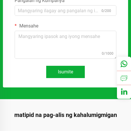
Pangalan ng Kumpanya
0/200
Mensahe
0/1000
Isumite
matipid na pag-alis ng kahalumigmigan