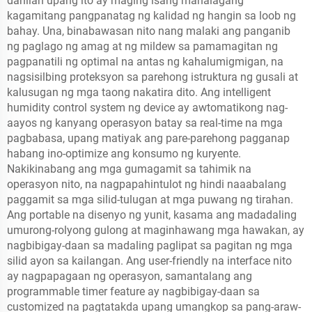
dahilan upang ito ay maging isang mahalagang
kagamitang pangpanatag ng kalidad ng hangin sa loob ng
bahay. Una, binabawasan nito nang malaki ang panganib
ng paglago ng amag at ng mildew sa pamamagitan ng
pagpanatili ng optimal na antas ng kahalumigmigan, na
nagsisilbing proteksyon sa parehong istruktura ng gusali at
kalusugan ng mga taong nakatira dito. Ang intelligent
humidity control system ng device ay awtomatikong nag-
aayos ng kanyang operasyon batay sa real-time na mga
pagbabasa, upang matiyak ang pare-parehong pagganap
habang ino-optimize ang konsumo ng kuryente.
Nakikinabang ang mga gumagamit sa tahimik na
operasyon nito, na nagpapahintulot ng hindi naaabalang
paggamit sa mga silid-tulugan at mga puwang ng tirahan.
Ang portable na disenyo ng yunit, kasama ang madadaling
umurong-rolyong gulong at maginhawang mga hawakan, ay
nagbibigay-daan sa madaling paglipat sa pagitan ng mga
silid ayon sa kailangan. Ang user-friendly na interface nito
ay nagpapagaan ng operasyon, samantalang ang
programmable timer feature ay nagbibigay-daan sa
customized na pagtatakda upang umangkop sa pang-araw-