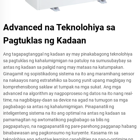
Advanced na Teknolohiya sa
Pagtuklas ng Kadaan
Ang tagapagtanggal ng kadaan ay may pinakabagong teknolohiya
sa pagtuklas ng kahalumigmigan na patuloy na sumusubaybay sa
antas ng kadaan sa paligid nang may mataas na katumpakan.
Ginagamit ng sopistikadong sistema na ito ang maramihang sensor
na nakaayos nang estratehiko sa buong yunit upang magbigay ng
komprehensibong saklaw at tumpak na mga sukat. Ang mga
advanced na algorithm ay nagpoproseso ng datos na ito nang real-
time, na nagbibigay-daan sa device na agad na tumugon sa mga
pagbabago sa antas ng kahalumigmigan. Pinapanatili ng
inteligenteng sistema na ito ang optimal na antas ng kadaan sa
pamamagitan ng awtomatikong pagbabago sa bilis ng
pagpapatuyo, na nagpapanatili ng pare-parehong pagganap habang
binabawasan ang pagkonsumo ng kuryente. Kasama rin sa
teknolohiya ang adaptive learning capabilities na nag-o-optimize ng