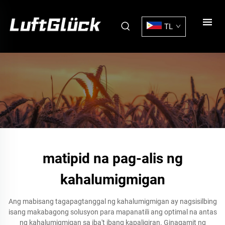
TL
matipid na pag-alis ng
kahalumigmigan
Ang mabisang tagapagtanggal ng kahalumigmigan ay nagsisilbing
isang makabagong solusyon para mapanatili ang optimal na antas
ng kahalumigmigan sa iba't ibang kapaligiran. Ginagamit ng