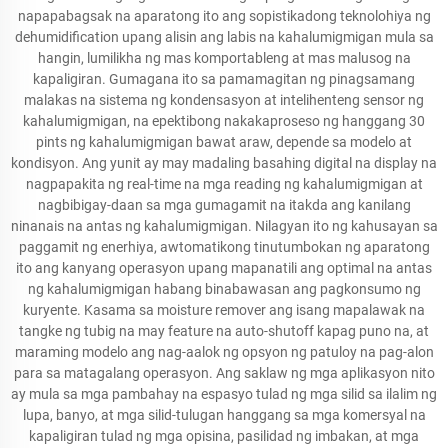
napapabagsak na aparatong ito ang sopistikadong teknolohiya ng
dehumidification upang alisin ang labis na kahalumigmigan mula sa
hangin, lumilikha ng mas komportableng at mas malusog na
kapaligiran. Gumagana ito sa pamamagitan ng pinagsamang
malakas na sistema ng kondensasyon at intelihenteng sensor ng
kahalumigmigan, na epektibong nakakaproseso ng hanggang 30
pints ng kahalumigmigan bawat araw, depende sa modelo at
kondisyon. Ang yunit ay may madaling basahing digital na display na
nagpapakita ng real-time na mga reading ng kahalumigmigan at
nagbibigay-daan sa mga gumagamit na itakda ang kanilang
ninanais na antas ng kahalumigmigan. Nilagyan ito ng kahusayan sa
paggamit ng enerhiya, awtomatikong tinutumbokan ng aparatong
ito ang kanyang operasyon upang mapanatili ang optimal na antas
ng kahalumigmigan habang binabawasan ang pagkonsumo ng
kuryente. Kasama sa moisture remover ang isang mapalawak na
tangke ng tubig na may feature na auto-shutoff kapag puno na, at
maraming modelo ang nag-aalok ng opsyon ng patuloy na pag-alon
para sa matagalang operasyon. Ang saklaw ng mga aplikasyon nito
ay mula sa mga pambahay na espasyo tulad ng mga silid sa ilalim ng
lupa, banyo, at mga silid-tulugan hanggang sa mga komersyal na
kapaligiran tulad ng mga opisina, pasilidad ng imbakan, at mga