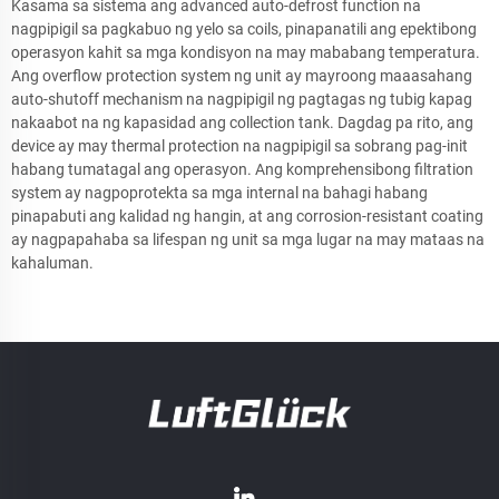
Kasama sa sistema ang advanced auto-defrost function na
nagpipigil sa pagkabuo ng yelo sa coils, pinapanatili ang epektibong
operasyon kahit sa mga kondisyon na may mababang temperatura.
Ang overflow protection system ng unit ay mayroong maaasahang
auto-shutoff mechanism na nagpipigil ng pagtagas ng tubig kapag
nakaabot na ng kapasidad ang collection tank. Dagdag pa rito, ang
device ay may thermal protection na nagpipigil sa sobrang pag-init
habang tumatagal ang operasyon. Ang komprehensibong filtration
system ay nagpoprotekta sa mga internal na bahagi habang
pinapabuti ang kalidad ng hangin, at ang corrosion-resistant coating
ay nagpapahaba sa lifespan ng unit sa mga lugar na may mataas na
kahaluman.