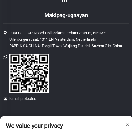
Makipag-ugnayan
EURO OFFICE: Noord-HollandAmsterdamCentrum, Nieuwe
Uilenburgerstraat, 1011 LN Amsterdam, Netherlands
PABRIK SA CHINA: Tongli Town, Wujiang District, Suzhou City, China
[email protected]
Copyright © 2026 China Glory & Achievement Suzhou Technology Co., Ltd.
We value your privacy
Lahat ng karapatan ay nakareserba.
Patakaran sa Pagkapribado