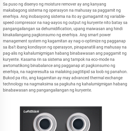
Sa puso ng disenyo ng moisture remover ay ang kanyang
makabagong sistema ng operasyon na mahusay sa paggamit ng
enerhiya. Ang inobasyong sistema na ito ay gumagamit ng variable-
speed compressor na nag-aayos ng output ng kuryente nito batay sa
pangangailangan sa dehumidification, upang maiwasan ang hindi
kinakailangang pagkonsumo ng enerhiya. Ang smart power
management system ng kagamitan ay nag-o-optimize ng pagganap
sa iba't ibang kondisyon ng operasyon, pinapanatili ang mahusay na
pag-alis ng kahalumigmigan habang binabawasan ang paggamit ng
kuryente. Kasama rin sa sistema ang tampok na eco-mode na
awtomatikong binabalance ang pagganap at pagkonsumo ng
enerhiya, na nagreresulta sa malaking pagtitipid sa loob ng panahon.
Bukod pa rito, ang kagamitan ay may advanced thermal exchange
technology na nagmaksima sa pagkuha ng kahalumigmigan habang
binabawasan ang pangangailangan ng kuryente.