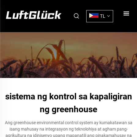
TL
sistema ng kontrol sa kapaligiran
ng greenhouse
Ang greenhouse environmental control system ay kumakatawan sa
isang mahusay na integrasyon ng teknolohiya at agham pang-
agrikultura na idinisenyo upang mapanatili ang pinakamahusay na