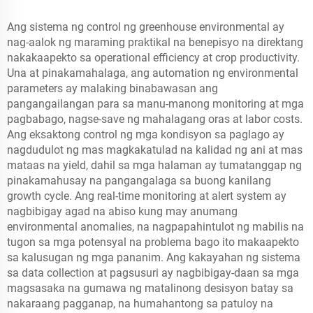
Ang sistema ng control ng greenhouse environmental ay
nag-aalok ng maraming praktikal na benepisyo na direktang
nakakaapekto sa operational efficiency at crop productivity.
Una at pinakamahalaga, ang automation ng environmental
parameters ay malaking binabawasan ang
pangangailangan para sa manu-manong monitoring at mga
pagbabago, nagse-save ng mahalagang oras at labor costs.
Ang eksaktong control ng mga kondisyon sa paglago ay
nagdudulot ng mas magkakatulad na kalidad ng ani at mas
mataas na yield, dahil sa mga halaman ay tumatanggap ng
pinakamahusay na pangangalaga sa buong kanilang
growth cycle. Ang real-time monitoring at alert system ay
nagbibigay agad na abiso kung may anumang
environmental anomalies, na nagpapahintulot ng mabilis na
tugon sa mga potensyal na problema bago ito makaapekto
sa kalusugan ng mga pananim. Ang kakayahan ng sistema
sa data collection at pagsusuri ay nagbibigay-daan sa mga
magsasaka na gumawa ng matalinong desisyon batay sa
nakaraang pagganap, na humahantong sa patuloy na