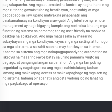
pagkakapareho. Ang mga automated na kontrol ay nagha-handle ng
mga rutinang gawain tulad ng bentilasyon, pagtutubig, at mga
pagbabago sa ilaw, upang matiyak na pinapanatili ang
pinakamahusay na kondisyon araw-gabi. Ang interface ng remote
management ay nagbibigay ng kumpletong kontrol sa lahat ng mga
function ng sistema sa pamamagitan ng user-friendly na mobile at
desktop na aplikasyon. Ang mga magsasaka ay maaaring
subaybayan ang mga kondisyon, i-ayos ang mga setting, at tumugon
sa mga alerto mula sa kahit saan na may koneksyon sa internet.
Kasama sa sistema ang mga nakapagpapasadyang automation na
iskedyul na maaaring i-ayos batay sa uri ng pananim, yugto ng
paglago, at pangangailangan sa panahon. Ang mga tampok ng
seguridad ay nagsisiguro na ang mga pinahintulutang tauhan
lamang ang makakapag-access at makakapagbago ng mga setting
ng sistema, habang pinapanatili ang detalyadong log ng lahat ng
mga pagbabago at operasyon.