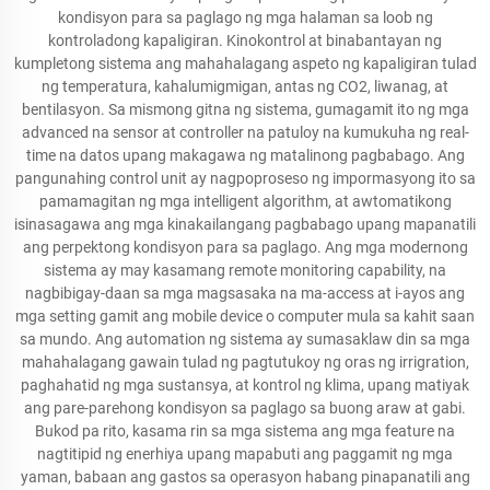
kondisyon para sa paglago ng mga halaman sa loob ng
kontroladong kapaligiran. Kinokontrol at binabantayan ng
kumpletong sistema ang mahahalagang aspeto ng kapaligiran tulad
ng temperatura, kahalumigmigan, antas ng CO2, liwanag, at
bentilasyon. Sa mismong gitna ng sistema, gumagamit ito ng mga
advanced na sensor at controller na patuloy na kumukuha ng real-
time na datos upang makagawa ng matalinong pagbabago. Ang
pangunahing control unit ay nagpoproseso ng impormasyong ito sa
pamamagitan ng mga intelligent algorithm, at awtomatikong
isinasagawa ang mga kinakailangang pagbabago upang mapanatili
ang perpektong kondisyon para sa paglago. Ang mga modernong
sistema ay may kasamang remote monitoring capability, na
nagbibigay-daan sa mga magsasaka na ma-access at i-ayos ang
mga setting gamit ang mobile device o computer mula sa kahit saan
sa mundo. Ang automation ng sistema ay sumasaklaw din sa mga
mahahalagang gawain tulad ng pagtutukoy ng oras ng irrigration,
paghahatid ng mga sustansya, at kontrol ng klima, upang matiyak
ang pare-parehong kondisyon sa paglago sa buong araw at gabi.
Bukod pa rito, kasama rin sa mga sistema ang mga feature na
nagtitipid ng enerhiya upang mapabuti ang paggamit ng mga
yaman, babaan ang gastos sa operasyon habang pinapanatili ang