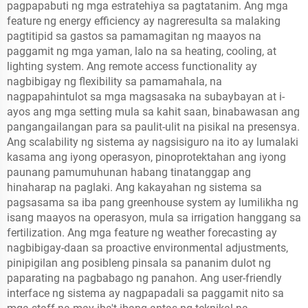
pagpapabuti ng mga estratehiya sa pagtatanim. Ang mga
feature ng energy efficiency ay nagreresulta sa malaking
pagtitipid sa gastos sa pamamagitan ng maayos na
paggamit ng mga yaman, lalo na sa heating, cooling, at
lighting system. Ang remote access functionality ay
nagbibigay ng flexibility sa pamamahala, na
nagpapahintulot sa mga magsasaka na subaybayan at i-
ayos ang mga setting mula sa kahit saan, binabawasan ang
pangangailangan para sa paulit-ulit na pisikal na presensya.
Ang scalability ng sistema ay nagsisiguro na ito ay lumalaki
kasama ang iyong operasyon, pinoprotektahan ang iyong
paunang pamumuhunan habang tinatanggap ang
hinaharap na paglaki. Ang kakayahan ng sistema sa
pagsasama sa iba pang greenhouse system ay lumilikha ng
isang maayos na operasyon, mula sa irrigation hanggang sa
fertilization. Ang mga feature ng weather forecasting ay
nagbibigay-daan sa proactive environmental adjustments,
pinipigilan ang posibleng pinsala sa pananim dulot ng
paparating na pagbabago ng panahon. Ang user-friendly
interface ng sistema ay nagpapadali sa paggamit nito sa