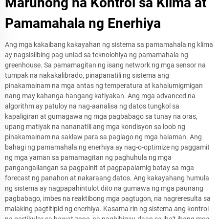
Marunong na Kontrol sa Klima at
Pamamahala ng Enerhiya
Ang mga kakaibang kakayahan ng sistema sa pamamahala ng klima
ay nagsisilbing pag-unlad sa teknolohiya ng pamamahala ng
greenhouse. Sa pamamagitan ng isang network ng mga sensor na
tumpak na nakakalibrado, pinapanatili ng sistema ang
pinakamainam na mga antas ng temperatura at kahalumigmigan
nang may kahanga-hangang katiyakan. Ang mga advanced na
algorithm ay patuloy na nag-aanalisa ng datos tungkol sa
kapaligiran at gumagawa ng mga pagbabago sa tunay na oras,
upang matiyak na nananatili ang mga kondisyon sa loob ng
pinakamainam na saklaw para sa paglago ng mga halaman. Ang
bahagi ng pamamahala ng enerhiya ay nag-o-optimize ng paggamit
ng mga yaman sa pamamagitan ng paghuhula ng mga
pangangailangan sa pagpainit at pagpapalamig batay sa mga
forecast ng panahon at nakaraang datos. Ang kakayahang humula
ng sistema ay nagpapahintulot dito na gumawa ng mga paunang
pagbabago, imbes na reaktibong mga pagtugon, na nagreresulta sa
malaking pagtitipid ng enerhiya. Kasama rin ng sistema ang kontrol
na partikular sa bawat zone, na nagbibigay-daan sa iba't ibang mga