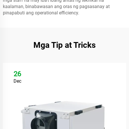
mga staff na may iba't ibang antas ng teknikal na
kaalaman, binabawasan ang oras ng pagsasanay at
pinapabuti ang operational efficiency.
Mga Tip at Tricks
26
Dec