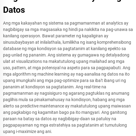
Datos
Ang mga kakayahan ng sistema sa pagmamanman at analytics ay
nagbibigay sa mga magsasaka ng hindi pa nakikita na pag-unawa sa
kanilang operasyon. Bawat parameter ng kapaligiran ay
sinusubaybayan at inilalathala, lumilikha ng isang komprehensibong
database ng mga kondisyon sa pagtatanim at kanilang epekto sa
pag-unlad ng pananim. Ang sistema ay gumagawa ng detalyadong
ulat at visualizations na makatutulong upang mailahad ang mga
uso, pattern, at mga potensyal na aspeto para sa pagpapabuti. Ang
mga algorithm ng machine learning ay nag-aanalisa ng datos na ito
upang imungkahi ang mga pag-optimize para sa iba't ibang uri ng
pananim at kondisyon sa pagtatanim. Ang real-time na
pagmamanman ay nagsisiguro ng agarang pagtuklas ng anumang
paglihis mula sa pinakamahusay na kondisyon, habang ang mga
alerto sa predictive maintenance ay makatutulong upang maiwasan
ang pagkabigo ng kagamitan bago pa ito mangyari. Ang ganitong
paraan na batay sa datos ay nagbibigay-daan sa patuloy na
pagpapayaman ng mga estratehiya sa pagtatanim at tumutulong
upang i-maximize ang ani.