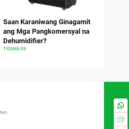
Saan Karaniwang Ginagamit
Paa
ang Mga Pangkomersyal na
Pag
Dehumidifier?
ang
TIGNAN PA
Deh
TIGN
ahon.