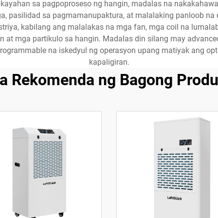
ayahan sa pagpoproseso ng hangin, madalas na nakakahawak n
, pasilidad sa pagmamanupaktura, at malalaking panloob na
triya, kabilang ang malalakas na mga fan, mga coil na lumala
an at mga partikulo sa hangin. Madalas din silang may advance
programmable na iskedyul ng operasyon upang matiyak ang opti
kapaligiran.
a Rekomenda ng Bagong Produ