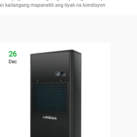
n kailangang mapanatili ang tiyak na kondisyon
26
2
Dec
De