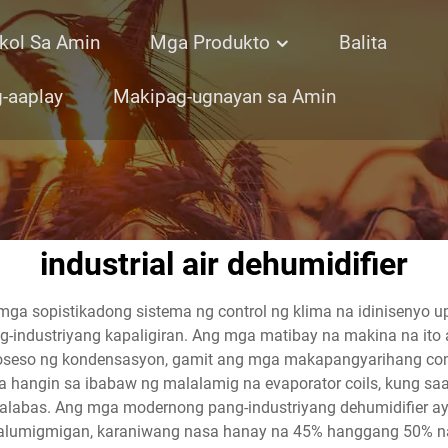
kol Sa Amin
Mga Produkto
Balita
-aaplay
Makipag-ugnayan sa Amin
industrial air dehumidifier
 mga sopistikadong sistema ng control ng klima na idiniseny
-industriyang kapaligiran. Ang mga matibay na makina na ito 
seso ng kondensasyon, gamit ang mga makapangyarihang com
 na hangin sa ibabaw ng malalamig na evaporator coils, kung s
a palabas. Ang mga modernong pang-industriyang dehumidifier ay
lumigmigan, karaniwang nasa hanay na 45% hanggang 50% na r