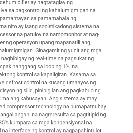
dehumidifier ay nagtataglay ng
iya sa pagkontrol ng kahalumigmigan na
 pamantayan sa pamamahala ng
na nito ay isang sopistikadong sistema na
ocessor na patuloy na namomonitor at nag-
r ng operasyon upang mapanatili ang
ahalumigmigan. Ginagamit ng yunit ang mga
nagbibigay ng real-time na pagsukat ng
pak hanggang sa loob ng 1%, na
ktong kontrol sa kapaligiran. Kasama sa
ve defrost control na kusang umaayos ng
isyon ng silid, pinipigilan ang pagkabuo ng
ima ang kahusayan. Ang sistema ay may
peed compressor technology na pumapatnubay
angailangan, na nagreresulta sa pagtitipid ng
 35% kumpara sa mga konbensiyonal na
na interface ng kontrol ay nagpapahintulot