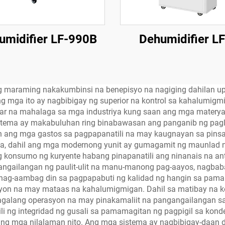
umidifier LF-990B
Dehumidifier L
k ng maraming nakakumbinsi na benepisyo na nagiging dahilan
g mga ito ay nagbibigay ng superior na kontrol sa kahalumig
ular na mahalaga sa mga industriya kung saan ang mga materya
 sistema ay makabuluhan ring binabawasan ang panganib ng pag
an ang mga gastos sa pagpapanatili na may kaugnayan sa pins
a, dahil ang mga modernong yunit ay gumagamit ng maunlad na
ng konsumo ng kuryente habang pinapanatili ang ninanais na 
gailangan ng paulit-ulit na manu-manong pag-aayos, nagbab
 nag-aambag din sa pagpapabuti ng kalidad ng hangin sa pamam
syon na may mataas na kahalumigmigan. Dahil sa matibay na k
alang operasyon na may pinakamaliit na pangangailangan sa p
 ng integridad ng gusali sa pamamagitan ng pagpigil sa kond
 ng mga nilalaman nito. Ang mga sistema ay nagbibigay-daan 