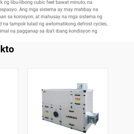
g libu-libong cubic feet bawat minuto, na
 espasyo. Ang mga sistema ay may matibay na
ban sa korosyon, at mahusay na mga sistema ng
d na tampok tulad ng awtomatikong defrost cycles,
mal na pagganap sa iba't ibang kondisyon ng
kto