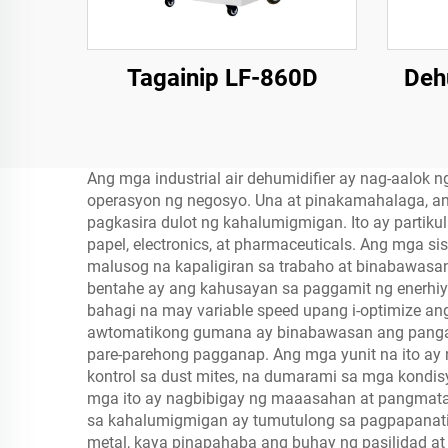
Tagainip LF-860D
Deh
Ang mga industrial air dehumidifier ay nag-aalo
operasyon ng negosyo. Una at pinakamahalaga, an
pagkasira dulot ng kahalumigmigan. Ito ay partik
papel, electronics, at pharmaceuticals. Ang mga
malusog na kapaligiran sa trabaho at binabawas
bentahe ay ang kahusayan sa paggamit ng enerhiy
bahagi na may variable speed upang i-optimize a
awtomatikong gumana ay binabawasan ang pangan
pare-parehong pagganap. Ang mga yunit na ito ay
kontrol sa dust mites, na dumarami sa mga kondi
mga ito ay nagbibigay ng maaasahan at pangmatag
sa kahalumigmigan ay tumutulong sa pagpapanatili
metal, kaya pinapahaba ang buhay ng pasilidad at