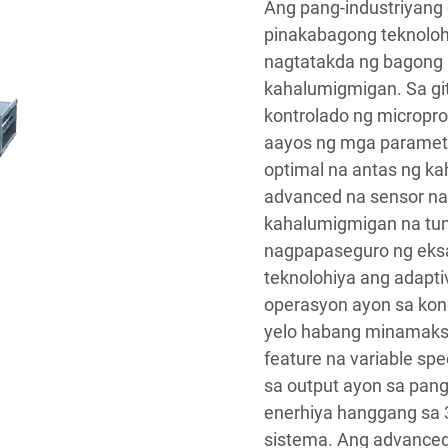
Ang pang-industriyang 
pinakabagong teknoloh
nagtatakda ng bagong
kahalumigmigan. Sa git
kontrolado ng micropr
aayos ng mga paramete
optimal na antas ng k
advanced na sensor na 
kahalumigmigan na tum
nagpapaseguro ng eksa
teknolohiya ang adapti
operasyon ayon sa kond
yelo habang minamaks
feature na variable s
sa output ayon sa pang
enerhiya hanggang sa
sistema. Ang advanced 