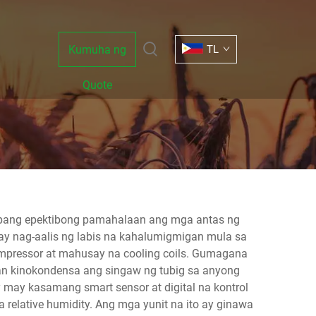
Kumuha ng
TL
Quote
o upang epektibong pamahalaan ang mga antas ng
ay nag-aalis ng labis na kahalumigmigan mula sa
pressor at mahusay na cooling coils. Gumagana
aan kinokondensa ang singaw ng tubig sa anyong
 may kasamang smart sensor at digital na kontrol
elative humidity. Ang mga yunit na ito ay ginawa