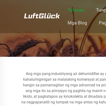
Tahanan
Tung
Mga Blog
Pag
Ang mga pang-industriyang air dehumidifier ay
kahalumigmigan sa malalaking komersyal at pang
hangin sa pamamagitan ng mga advanced na pro
ang mga ito sa prinsipyo ng paghila ng mainit
likido, at pagkatapos ay kinokolekta at dinadal
na nagpapanatili ng tumpak na mga antas ng kaha