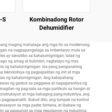
F-S
Kombinadong Rotor
Dehumidifier
 upang maging mahalaga ang mga ito sa modernong
migan na nagpapangalaga sa imbentaryo mula sa
les ay sensitibo sa kahalumigmigan, tulad ng
lago ng amag at kulimlim, nagtatayo ng mas
ala ng kahalumigmigan. Isa pang pangunahing
 teknolohiya ng pagpapalitan ng init at mga
antas ng kahalumigmigan. Ang kakayahang
awas ng gastos sa paggawa at nagagarantiya ng
agitan ng pag-sala sa mga partikulo sa hangin at
onstruksyon at mga bahaging pang-industriya, ang
agpapanatili. Bukod dito, ang tumpak na kontrol
ensasyon sa mga pader, bintana, at ibabaw ng
din sa pagsunod sa mga regulasyon ng industriya