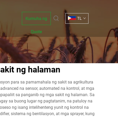
Kumuha ng
TL
Quote
akit ng halaman
yon para sa pamamahala ng sakit sa agrikultura
advanced na sensor, automated na kontrol, at mga
paliit sa panganib ng mga sakit ng halaman. Sa
agay sa buong lugar ng pagtatanim, na patuloy na
eso ng isang intelihenteng yunit ng kontrol na
ier, sistema ng bentilasyon, at mga sprayer, kung