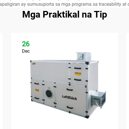
paligiran ay sumusuporta sa mga programa sa traceability at q
Mga Praktikal na Tip
26
Dec