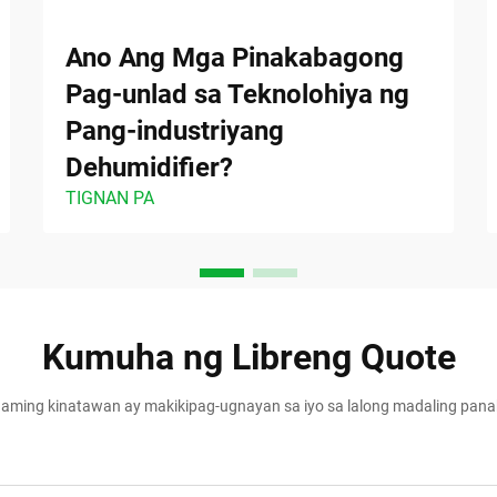
Ano Ang Mga Pinakabagong
Pag-unlad sa Teknolohiya ng
Pang-industriyang
Dehumidifier?
TIGNAN PA
Kumuha ng Libreng Quote
aming kinatawan ay makikipag-ugnayan sa iyo sa lalong madaling pan