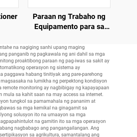
tioner
Paraan ng Trabaho ng
Equipamento para sa
Constanteng
Temperatura at
ntahe na nagiging sanhi upang maging
ang panganib ng pagkawala ng ani dahil sa mga
Kagubatan
nitong proaktibong paraan ng pag-iwas sa sakit ay
wtomatikong operasyon ng sistema ay
sa paggawa habang tinitiyak ang pare-parehong
ga magsasaka na lumikha ng perpektong kondisyon
na remote monitoring ay nagbibigay ng kapayapaan
mula sa kahit saan na may access sa internet.
isyon tungkol sa pamamahala ng pananim at
gbawas sa mga kemikal na ginagamit sa
ndlyong solusyon ito na umaayon sa mga
gpapahintulot na gamitin ito sa mga operasyon
o habang nagbabago ang pangangailangan. Ang
ertipikasyon sa agrikultura, samantalang ang