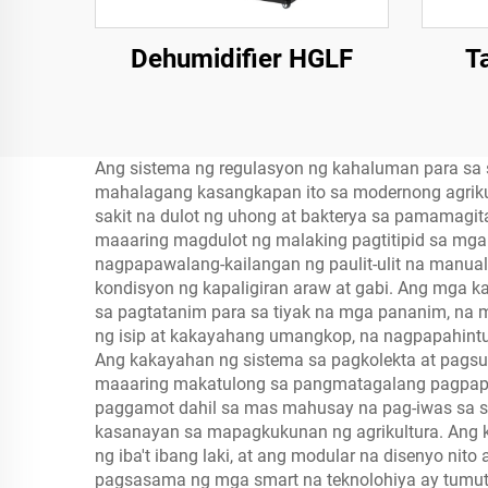
Dehumidifier HGLF
T
Ang sistema ng regulasyon ng kahaluman para sa
mahalagang kasangkapan ito sa modernong agrikul
sakit na dulot ng uhong at bakterya sa pamamagit
maaaring magdulot ng malaking pagtitipid sa mga
nagpapawalang-kailangan ng paulit-ulit na manua
kondisyon ng kapaligiran araw at gabi. Ang mga 
sa pagtatanim para sa tiyak na mga pananim, na 
ng isip at kakayahang umangkop, na nagpapahintu
Ang kakayahan ng sistema sa pagkolekta at pagsu
maaaring makatulong sa pangmatagalang pagpapab
paggamot dahil sa mas mahusay na pag-iwas sa sa
kasanayan sa mapagkukunan ng agrikultura. Ang 
ng iba't ibang laki, at ang modular na disenyo 
pagsasama ng mga smart na teknolohiya ay tumutul