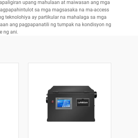
 kapaligiran upang mahulaan at maiwasan ang mga
a nagpapahintulot sa mga magsasaka na ma-access
g teknolohiya ay partikular na mahalaga sa mga
 saan ang pagpapanatili ng tumpak na kondisyon ng
 ng ani.