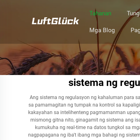
Tahanan
Tung
Mga Blog
Pag
sistema ng reg
Ang sistema ng regulasyon ng kahaluman para s
sa pamamagitan ng tumpak na kontrol sa kapaligi
kakayahan sa intelihenteng pagmamanman upang 
mismong gitna nito, ginagamit ng sistema ang is
kumukuha ng real-time na datos tungkol sa mga
nagpapagana ng iba't ibang mga bahagi ng sistema