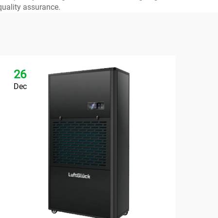
uality assurance.
26
2
Dec
De