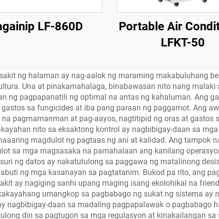
againip LF-860D
Portable Air Condi
LFKT-50
 sakit ng halaman ay nag-aalok ng maraming makabuluhang be
tura. Una at pinakamahalaga, binabawasan nito nang malaki 
an ng pagpapanatili ng optimal na antas ng kahaluman. Ang ga
 gastos sa fungicides at iba pang paraan ng paggamot. Ang a
l na pagmamanman at pag-aayos, nagtitipid ng oras at gastos 
kakayahan nito sa eksaktong kontrol ay nagbibigay-daan sa m
maaaring magdulot ng pagtaas ng ani at kalidad. Ang tampok 
lot sa mga magsasaka na pamahalaan ang kanilang operasyon 
suri ng datos ay nakatutulong sa paggawa ng matalinong des
uti ng mga kasanayan sa pagtatanim. Bukod pa rito, ang pa
kit ay nagiging sanhi upang maging isang ekolohikal na frie
kakayahang umangkop sa pagbabago ng sukat ng sistema ay na
nito ay nagbibigay-daan sa madaling pagpapalawak o pagbabag
ong din sa pagtugon sa mga regulasyon at kinakailangan sa s