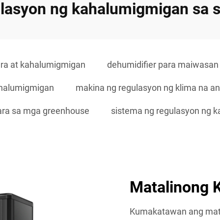
ulasyon ng kahalumigmigan sa s
ura at kahalumigmigan
dehumidifier para maiwasa
ahalumigmigan
makina ng regulasyon ng klima na an
para sa mga greenhouse
sistema ng regulasyon ng 
Matalinong K
Kumakatawan ang matal