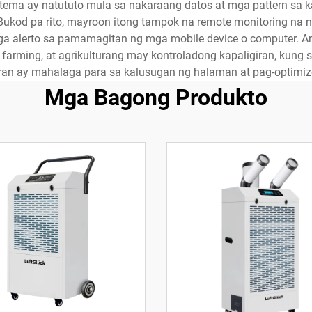
istema ay natututo mula sa nakaraang datos at mga pattern sa
 Bukod pa rito, mayroon itong tampok na remote monitoring n
a alerto sa pamamagitan ng mga mobile device o computer. An
 farming, at agrikulturang may kontroladong kapaligiran, kung
iran ay mahalaga para sa kalusugan ng halaman at pag-optimize
Mga Bagong Produkto