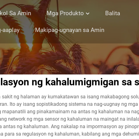
kol Sa Amin
Mga Produkto
Balita
-aaplay
Makipag-ugnayan sa Amin
ulasyon ng kahalumigmigan sa s
a sakit ng halaman ay kumakatawan sa isang makabagong solus
ran. Ito ay isang sopistikadong sistema na nag-uugnay ng mga 
mapanatili ang pinakamainam na antas ng kahaluman na nagpa
ang network ng mga sensor ng kahaluman na maingat na inilal
 antas ng kahaluman. Ang nakalap na impormasyon ay pinopros
 para sa regulasyon ng kahaluman, kabilang ang mga dehumidif