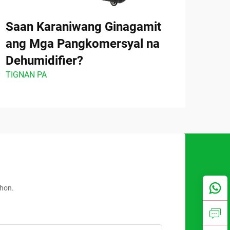
Saan Karaniwang Ginagamit
Gaa
ang Mga Pangkomersyal na
Maa
Dehumidifier?
ang
TIGNAN PA
Mat
TIGN
ahon.