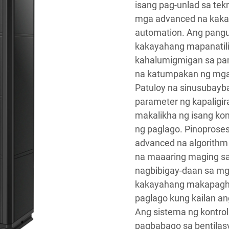
isang pag-unlad sa tek
mga advanced na kakay
automation. Ang pangu
kakayahang mapanatil
kahalumigmigan sa pa
na katumpakan ng mga
Patuloy na sinusubay
parameter ng kapaligi
makalikha ng isang k
ng paglago. Pinoproses
advanced na algorith
na maaaring maging san
nagbibigay-daan sa m
kakayahang makapaghula
paglago kung kailan a
Ang sistema ng kontro
pagbabago sa bentilasy