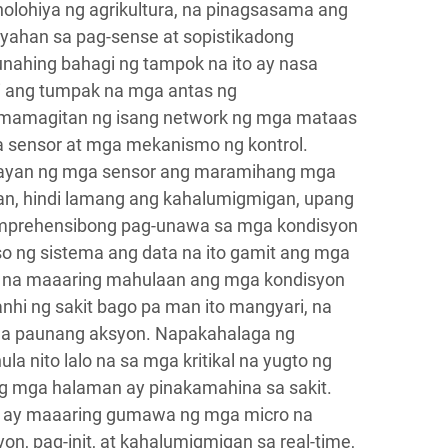
nolohiya ng agrikultura, na pinagsasama ang
ahan sa pag-sense at sopistikadong
nahing bahagi ng tampok na ito ay nasa
i ang tumpak na mga antas ng
mamagitan ng isang network ng mga mataas
 sensor at mga mekanismo ng kontrol.
bayan ng mga sensor ang maramihang mga
ran, hindi lamang ang kahalumigmigan, upang
omprehensibong pag-unawa sa mga kondisyon
o ng sistema ang data na ito gamit ang mga
m na maaaring mahulaan ang mga kondisyon
hi ng sakit bago pa man ito mangyari, na
ga paunang aksyon. Napakahalaga ng
 nito lalo na sa mga kritikal na yugto ng
ng mga halaman ay pinakamahina sa sakit.
l ay maaaring gumawa ng mga micro na
on, pag-init, at kahalumigmigan sa real-time,