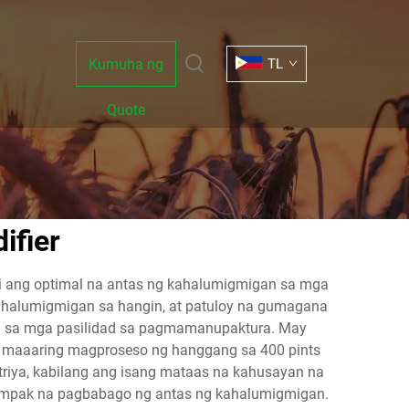
Kumuha ng
TL
Quote
ifier
 ang optimal na antas ng kahalumigmigan sa mga
 kahalumigmigan sa hangin, at patuloy na gumagana
g sa mga pasilidad sa pagmamanupaktura. May
y maaaring magproseso ng hanggang sa 400 pints
riya, kabilang ang isang mataas na kahusayan na
 tumpak na pagbabago ng antas ng kahalumigmigan.