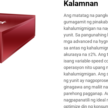
Kalamnan
Ang matatag na pangk
gumagamit ng pinakaba
kahalumigmigan na nag
yunit. Sa pangunahing 
mga advanced na hygr
sa antas ng kahalumig
akurasya na ±2%. Ang 
isang variable-speed 
operasyon nito upang 
kahalumigmigan. Ang s
ng yunit ay nagpoprose
ginagawa ang maliit n
parehong pagganap. Ang
nagpapanatili ng ideal
optimize din ng konsu