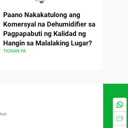
Paano Nakakatulong ang
Saa
Komersyal na Dehumidifier sa
an
Pagpapabuti ng Kalidad ng
Deh
TIGN
Hangin sa Malalaking Lugar?
TIGNAN PA
ahon.