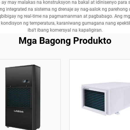
to ay may malakas na konstruksyon na bakal at idinisenyo para 
Ang integrated na sistema ng drenaje ay nag-aalok ng parehong
nagbibigay ng real-time na pagmamanman at pagbabago. Ang mg
 kondisyon ng temperatura, karaniwang gumagana nang epektib
iba't ibang komersyal na kapaligiran.
Mga Bagong Produkto