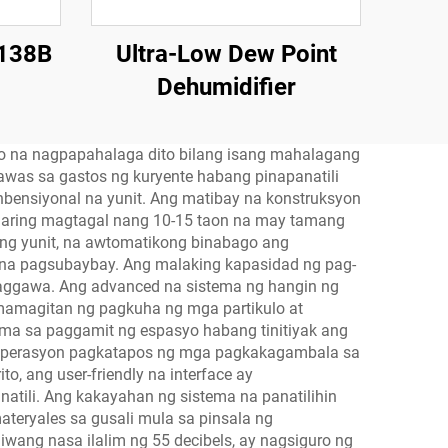
-138B
Ultra-Low Dew Point
Dehumidifier
 na nagpapahalaga dito bilang isang mahalagang
as sa gastos ng kuryente habang pinapanatili
bensiyonal na yunit. Ang matibay na konstruksyon
aaaring magtagal nang 10-15 taon na may tamang
ng yunit, na awtomatikong binabago ang
l na pagsubaybay. Ang malaking kapasidad ng pag-
paggawa. Ang advanced na sistema ng hangin ng
amamagitan ng pagkuha ng mga partikulo at
ima sa paggamit ng espasyo habang tinitiyak ang
na operasyon pagkatapos ng mga pagkakagambala sa
o, ang user-friendly na interface ay
tili. Ang kakayahan ng sistema na panatilihin
eryales sa gusali mula sa pinsala ng
iwang nasa ilalim ng 55 decibels, ay nagsiguro ng