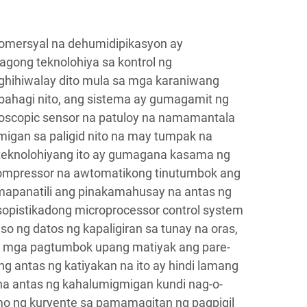
omersyal na dehumidipikasyon ay
gong teknolohiya sa kontrol ng
hihiwalay dito mula sa mga karaniwang
bahagi nito, ang sistema ay gumagamit ng
oscopic sensor na patuloy na namamantala
migan sa paligid nito na may tumpak na
teknolohiyang ito ay gumagana kasama ng
compressor na awtomatikong tinutumbok ang
mapanatili ang pinakamahusay na antas ng
opistikadong microprocessor control system
so ng datos ng kapaligiran sa tunay na oras,
a mga pagtumbok upang matiyak ang pare-
 antas ng katiyakan na ito ay hindi lamang
 na antas ng kahalumigmigan kundi nag-o-
mo ng kuryente sa pamamagitan ng pagpigil