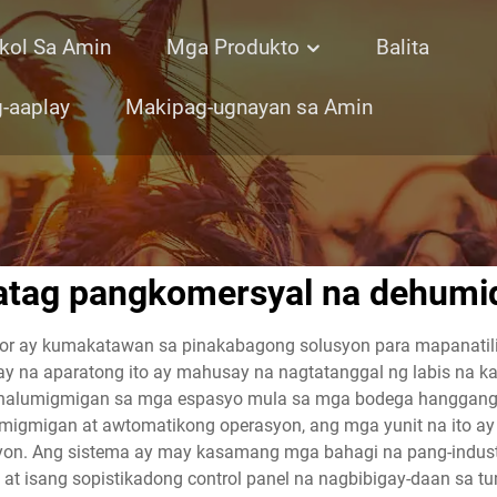
kol Sa Amin
Mga Produkto
Balita
-aaplay
Makipag-ugnayan sa Amin
tag pangkomersyal na dehumid
or ay kumakatawan sa pinakabagong solusyon para mapanatili
ibay na aparatong ito ay mahusay na nagtatanggal ng labis na
kahalumigmigan sa mga espasyo mula sa mga bodega hanggan
umigmigan at awtomatikong operasyon, ang mga yunit na ito a
syon. Ang sistema ay may kasamang mga bahagi na pang-indust
 at isang sopistikadong control panel na nagbibigay-daan sa