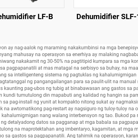
humidifier LF-B
Dehumidifier SLF
on ay nag-aalok ng maraming nakakumbinsi na mga benepisyo
ang mahusay na operasyon sa enerhiya ay malaking nagbabaw
niwang nakakamit ng 30-50% na pagtitipid kumpara sa mga kon
 sa pagpapanatili at mas matagal na serbisyo sa buhay, na m
 sa intelligenteng sistema ng pagtuklas ng kahalumigmigan 
nagtatanggal ng pangangailangan para sa paulit-ulit na manua
as kaunting pag-ubos ng tubig at binabawasan ang gastos sa 
an kundi tumutulong din mapabuti ang kalidad ng hangin sa p
sa pag-install ng yunit at kompakto nitong sukat ay nagmaks
ok na awtomatikong pag-restart ay nagsiguro ng tuloy-tuloy 
a kahalumigmigan nang walang interbensyon ng tao. Bukod pa rit
g detalyadong datos sa pagganap at mga babala sa pagpapana
long na maprotektahan ang imbentaryo, kagamitan, at mga mat
o sa gastos sa pagpapanatili. Ang tahimik na operasyon, karan