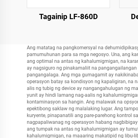
Tagainip LF-860D
De
Ang matatag na pangkomersyal na dehumidipikasy
pamumuhunan para sa mga negosyo. Una, ang kany
ang optimal na antas ng kahalumigmigan, na kara
ay nagsiguro ng pinakamaliit na pangangailangan
pangangalaga. Ang mga gumagamit ay nakikinabang
operasyon batay sa kondisyon ng kapaligiran, na 
alis ng tubig ng device ay nangangahulugan ng m
yunit ay hindi lamang nag-aalis ng kahalumigmig
kontaminasyon sa hangin. Ang malawak na opsyon 
epektibong saklaw ng malalaking lugar. Ang tamp
kuryente, pinapanatili ang pare-parehong kontrol s
nagpapaliwanag ng operasyon habang nagbibigay n
ang tumpak na antas ng kahalumigmigan ay tumutu
kahalumigmigan, na maaaring makatipid ng libu-lib