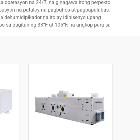
sa operasyon na 24/7, na ginagawa itong perpekto
 opsyon na patuloy na pagbuhos at pagpapalabas,
a dehumidipikador na ito ay idinisenyo upang
o sa pagitan ng 33°F at 105°F, na angkop para sa