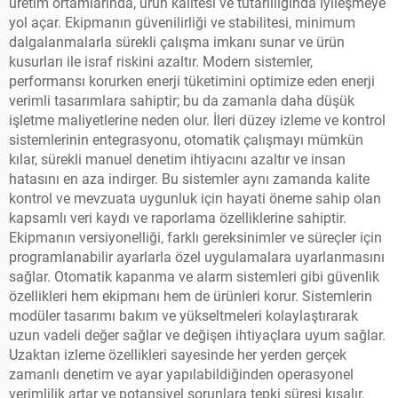
üretim ortamlarında, ürün kalitesi ve tutarlılığında iyileşmeye
yol açar. Ekipmanın güvenilirliği ve stabilitesi, minimum
dalgalanmalarla sürekli çalışma imkanı sunar ve ürün
kusurları ile israf riskini azaltır. Modern sistemler,
performansı korurken enerji tüketimini optimize eden enerji
verimli tasarımlara sahiptir; bu da zamanla daha düşük
işletme maliyetlerine neden olur. İleri düzey izleme ve kontrol
sistemlerinin entegrasyonu, otomatik çalışmayı mümkün
kılar, sürekli manuel denetim ihtiyacını azaltır ve insan
hatasını en aza indirger. Bu sistemler aynı zamanda kalite
kontrol ve mevzuata uygunluk için hayati öneme sahip olan
kapsamlı veri kaydı ve raporlama özelliklerine sahiptir.
Ekipmanın versiyonelliği, farklı gereksinimler ve süreçler için
programlanabilir ayarlarla özel uygulamalara uyarlanmasını
sağlar. Otomatik kapanma ve alarm sistemleri gibi güvenlik
özellikleri hem ekipmanı hem de ürünleri korur. Sistemlerin
modüler tasarımı bakım ve yükseltmeleri kolaylaştırarak
uzun vadeli değer sağlar ve değişen ihtiyaçlara uyum sağlar.
Uzaktan izleme özellikleri sayesinde her yerden gerçek
zamanlı denetim ve ayar yapılabildiğinden operasyonel
verimlilik artar ve potansiyel sorunlara tepki süresi kısalır.