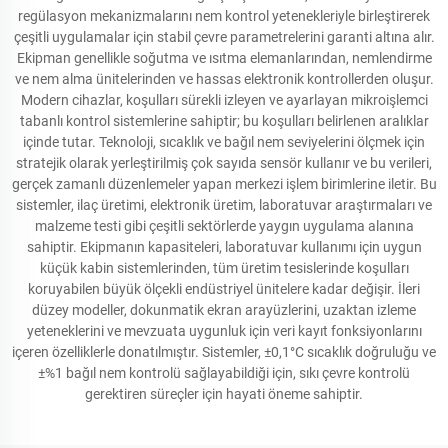
regülasyon mekanizmalarını nem kontrol yetenekleriyle birleştirerek
çeşitli uygulamalar için stabil çevre parametrelerini garanti altına alır.
Ekipman genellikle soğutma ve ısıtma elemanlarından, nemlendirme
ve nem alma ünitelerinden ve hassas elektronik kontrollerden oluşur.
Modern cihazlar, koşulları sürekli izleyen ve ayarlayan mikroişlemci
tabanlı kontrol sistemlerine sahiptir; bu koşulları belirlenen aralıklar
içinde tutar. Teknoloji, sıcaklık ve bağıl nem seviyelerini ölçmek için
stratejik olarak yerleştirilmiş çok sayıda sensör kullanır ve bu verileri,
gerçek zamanlı düzenlemeler yapan merkezi işlem birimlerine iletir. Bu
sistemler, ilaç üretimi, elektronik üretim, laboratuvar araştırmaları ve
malzeme testi gibi çeşitli sektörlerde yaygın uygulama alanına
sahiptir. Ekipmanın kapasiteleri, laboratuvar kullanımı için uygun
küçük kabin sistemlerinden, tüm üretim tesislerinde koşulları
koruyabilen büyük ölçekli endüstriyel ünitelere kadar değişir. İleri
düzey modeller, dokunmatik ekran arayüzlerini, uzaktan izleme
yeteneklerini ve mevzuata uygunluk için veri kayıt fonksiyonlarını
içeren özelliklerle donatılmıştır. Sistemler, ±0,1°C sıcaklık doğruluğu ve
±%1 bağıl nem kontrolü sağlayabildiği için, sıkı çevre kontrolü
gerektiren süreçler için hayati öneme sahiptir.