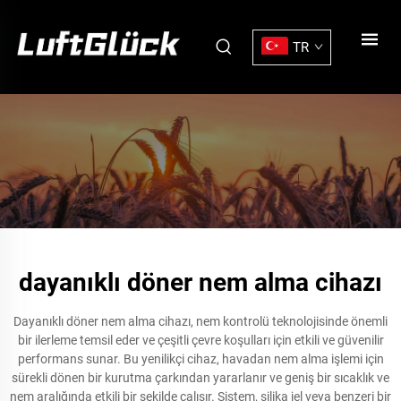
TR
dayanıklı döner nem alma cihazı
Dayanıklı döner nem alma cihazı, nem kontrolü teknolojisinde önemli
bir ilerleme temsil eder ve çeşitli çevre koşulları için etkili ve güvenilir
performans sunar. Bu yenilikçi cihaz, havadan nem alma işlemi için
sürekli dönen bir kurutma çarkından yararlanır ve geniş bir sıcaklık ve
nem aralığında etkili bir şekilde çalışır. Sistem, silika jel veya benzeri bir