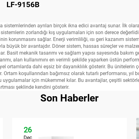
LF-9156B
istemlerinden ayrılan birçok ikna edici avantaj sunar. İlk olarak
sistemlerin zorlandığı kış uygulamaları için son derece değerlidir
nin korunmasını sağlar. Enerji verimliliği, ısı geri kazanım sist
 büyük bir avantajdır. Döner sistem, hassas süreçler ve malzeme
. Basit mekanik tasarımı ve sağlam yapısı sayesında bakım ger
asarımı, alan kullanımını en verimli şekilde yaparken üstün perfo
ortamlarda dahi eşsiz bir dayanıklılık gösterir. Bu ünitelerin
lir. Ortam koşullarından bağımsız olarak tutarlı performansı, yıl b
uygulamalar için mükemmel kılar. Bu avantajlar, çeşitli sektörlerd
rtması şeklinde kendini gösterir.
Son Haberler
26
Dec