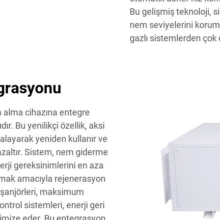
Bu gelişmiş teknoloji,
nem seviyelerini korum
gazlı sistemlerden çok d
egrasyonu
em alma cihazına entegre
ır. Bu yenilikçi özellik, aksi
kalayarak yeniden kullanır ve
 azaltır. Sistem, nem giderme
erji gereksinimlerini en aza
urmak amacıyla rejenerasyon
ı eşanjörleri, maksimum
ntrol sistemleri, enerji geri
timize eder. Bu entegrasyon,