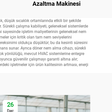
Azaltma Makinesi
, düşük sıcaklık ortamlarında etkili bir şekilde
. Sürekli çalışma kabiliyeti, geleneksel sistemlerde
emi sayesinde işletim maliyetlerinin geleneksel nem
ler için kritik olan tam nem seviyelerini
eksinimi oldukça düşüktür; bu da kesinti süresini
rmans sunar. Ayrıca döner nem alma cihazı, sürekli
 çok yönlülüğü, mevcut HVAC sistemlerine entegre
oyunca güvenilir çalışmayı garanti altına alır;
eki işletmeler için ürün kalitesinin artması, enerji
26
2
Dec
De