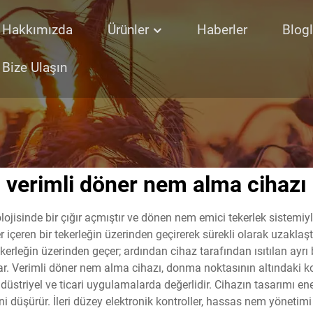
Hakkımızda
Ürünler
Haberler
Blogl
Bize Ulaşın
verimli döner nem alma cihazı
ojisinde bir çığır açmıştır ve dönen nem emici tekerlek sistemi
eren bir tekerleğin üzerinden geçirerek sürekli olarak uzaklaştırı
kerleğin üzerinden geçer; ardından cihaz tarafından ısıtılan ay
r. Verimli döner nem alma cihazı, donma noktasının altındaki koşu
üstriyel ve ticari uygulamalarda değerlidir. Cihazın tasarımı enerj
erini düşürür. İleri düzey elektronik kontroller, hassas nem yöneti