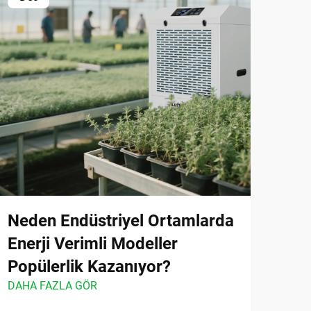
Neden Endüstriyel Ortamlarda
Tic
Enerji Verimli Modeller
Se
Popülerlik Kazanıyor?
Ger
DAHA FAZLA GÖR
DAHA