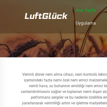
Ana Sayfa
Uygulama
Verimli döner nem alma cihazı, nem kontrolü teknol
içerisindeki fazla nemi özel nem emici malzemeler iç
nemli hava, su buharının emildiği nem emici te
canlandırılmasını sağlar ve toplanan nemi dışarı ata
performans sergiler ve bu nedenle özellikle end
yararlanarak verimliliği artırır ve işletme maliyetl