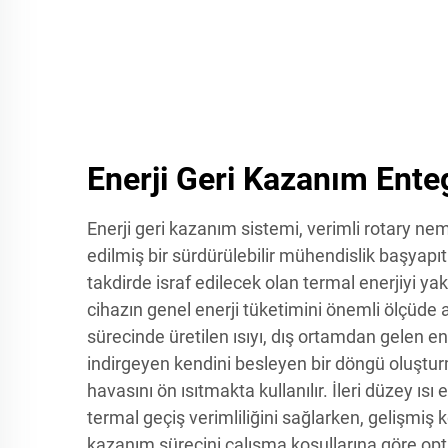
Enerji Geri Kazanım Ent
Enerji geri kazanım sistemi, verimli rotary n
edilmiş bir sürdürülebilir mühendislik başyapıtıd
takdirde israf edilecek olan termal enerjiyi ya
cihazın genel enerji tüketimini önemli ölçüde
sürecinde üretilen ısıyı, dış ortamdan gelen en
indirgeyen kendini besleyen bir döngü oluşt
havasını ön ısıtmakta kullanılır. İleri düzey ıs
termal geçiş verimliliğini sağlarken, gelişmiş ko
kazanım sürecini çalışma koşullarına göre op