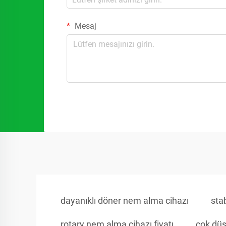
Mesaj
dayanıklı döner nem alma cihazı
sta
rotary nem alma cihazı fiyatı
çok düş