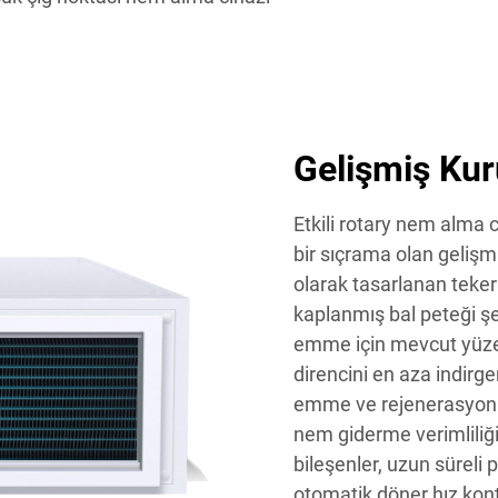
Gelişmiş Kur
Etkili rotary nem alma 
bir sıçrama olan gelişm
olarak tasarlanan tekerle
kaplanmış bal peteği şe
emme için mevcut yüze
direncini en aza indirg
emme ve rejenerasyon 
nem giderme verimliliği
bileşenler, uzun süreli
otomatik döner hız kont