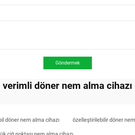
Göndermek
verimli döner nem alma cihazı
bil döner nem alma cihazı
özelleştirilebilir döner ne
ük çiğ noktası nem alma cihazı