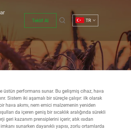
ar
Teklif Al
TR
yle üstün performans sunar. Bu gelişmiş cihaz, hava
r. Sistem iki aşamalı bir süreçle çalışır: ilk olarak
rı bir hava akımı, nem emici malzemenin yeniden
lları da içeren geniş bir sıcaklık aralığında sürekli
i geri kazanım prensiplerini içerir; atık ısıdan
mi imkanı sunarken dayanıklı yapısı, zorlu ortamlarda