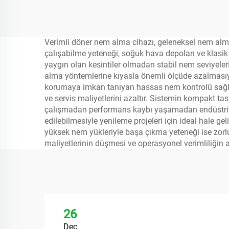
Verimli döner nem alma cihazı, geleneksel nem alma s
çalışabilme yeteneği, soğuk hava depoları ve klasik 
yaygın olan kesintiler olmadan stabil nem seviyeleri
alma yöntemlerine kıyasla önemli ölçüde azalmasıyla
korumaya imkan tanıyan hassas nem kontrolü sağlar
ve servis maliyetlerini azaltır. Sistemin kompakt t
çalışmadan performans kaybı yaşamadan endüstriyel 
edilebilmesiyle yenileme projeleri için ideal hale ge
yüksek nem yükleriyle başa çıkma yeteneği ise zorlu 
maliyetlerinin düşmesi ve operasyonel verimliliğin a
26
Dec