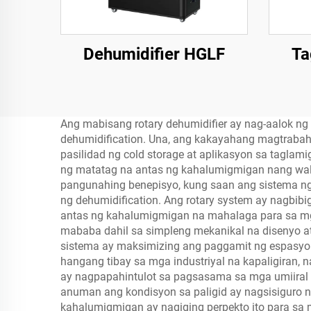
Dehumidifier HGLF
Ta
Ang mabisang rotary dehumidifier ay nag-aalok n
dehumidification. Una, ang kakayahang magtraba
pasilidad ng cold storage at aplikasyon sa tagla
ng matatag na antas ng kahalumigmigan nang wala
pangunahing benepisyo, kung saan ang sistema n
ng dehumidification. Ang rotary system ay nagbib
antas ng kahalumigmigan na mahalaga para sa mga
mababa dahil sa simpleng mekanikal na disenyo a
sistema ay maksimizing ang paggamit ng espasyo 
hangang tibay sa mga industriyal na kapaligiran,
ay nagpapahintulot sa pagsasama sa mga umiiral n
anuman ang kondisyon sa paligid ay nagsisiguro
kahalumigmigan ay nagiging perpekto ito para sa 