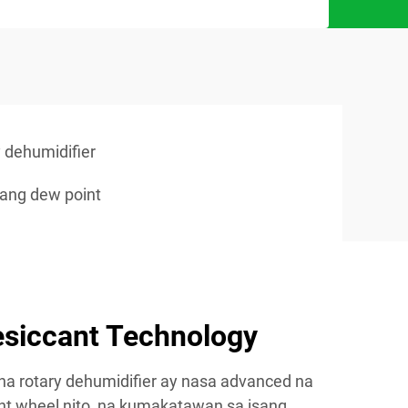
 dehumidifier
ang dew point
siccant Technology
a rotary dehumidifier ay nasa advanced na
nt wheel nito, na kumakatawan sa isang