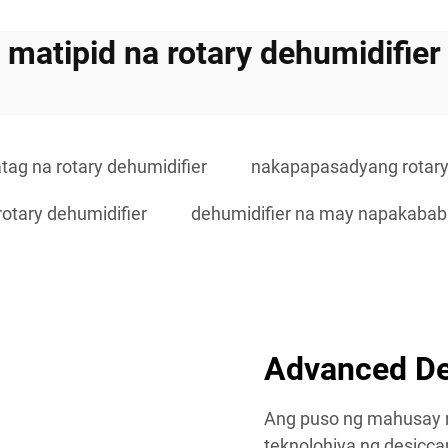
matipid na rotary dehumidifier
tag na rotary dehumidifier
nakapapasadyang rotary
rotary dehumidifier
dehumidifier na may napakabab
Advanced De
Ang puso ng mahusay n
teknolohiya ng desicca