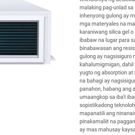
malaking pag-unlad sa
inhenyong gulong ay m
mga materyales na ma
karaniwang silica gel 
ibabaw na lugar para 
binabawasan ang resist
gulong ay nagsisiguro 
kahalumigmigan, dahi
yugto ng absorption at
na bahagi ay nagsisig
panahon, habang ang au
umaangkop sa iba't ib
sopistikadong teknoloh
mapanatili ang ninana
pinakamaliit na paggam
ay mas mahusay kaysa 