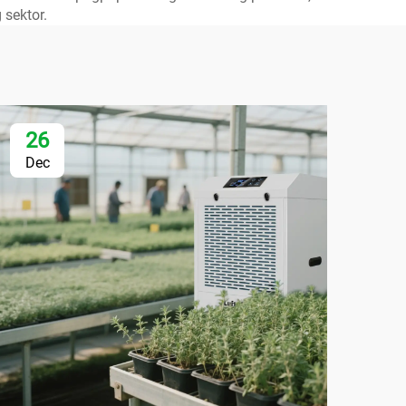
sektor.
26
2
Dec
De