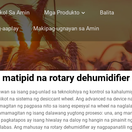
kol Sa Amin
Mga Produkto
Balita
-aaplay
Makipag-ugnayan sa Amin
matipid na rotary dehumidifier
wan sa isang pag-unlad sa teknolohiya ng kontrol sa kahalumi
ot na sistema ng desiccant wheel. Ang advanced na device na i
gitan ng pagpasa nito sa isang espesyal na wheel na naglal
mamagitan ng isang dalawang yugtong proseso: una, ang mam
agkatapos ay isang hiwalay na daloy ng hangin na pinainit ng 
labas. Ang mahusay na rotary dehumidifier ay nagpapanatili 