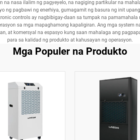
 na nasa ilalim ng pagyeyelo, na nagiging partikular na mahala
pyo ng pagbawi ng enerhiya, gumagamit ng basura ng init up
ctronic controls ay nagbibigay-daan sa tumpak na pamamahala
asyon sa mga mapaghamong kapaligiran. Ang mga system na it
n, at komersyal na espasyo kung saan mahalaga ang pagpapan
para sa kalidad ng produkto at kahusayan ng operasyon.
Mga Populer na Produkto