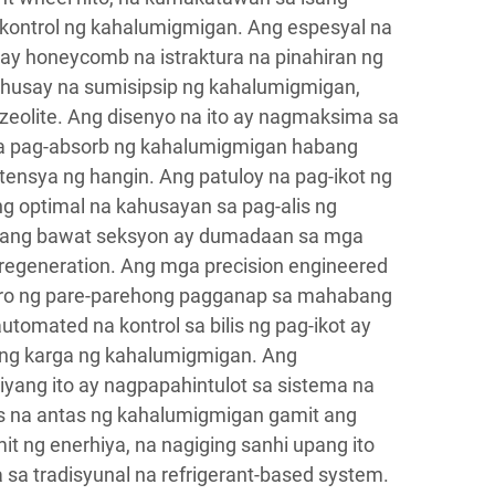
 kontrol ng kahalumigmigan. Ang espesyal na
ay honeycomb na istraktura na pinahiran ng
husay na sumisipsip ng kahalumigmigan,
o zeolite. Ang disenyo na ito ay nagmaksima sa
sa pag-absorb ng kahalumigmigan habang
ensya ng hangin. Ang patuloy na pag-ikot ng
ng optimal na kahusayan sa pag-alis ng
l ang bawat seksyon ay dumadaan sa mga
 regeneration. Ang mga precision engineered
uro ng pare-parehong pagganap sa mahabang
tomated na kontrol sa bilis ng pag-ikot ay
ang karga ng kahalumigmigan. Ang
iyang ito ay nagpapahintulot sa sistema na
is na antas ng kahalumigmigan gamit ang
it ng enerhiya, na nagiging sanhi upang ito
sa tradisyunal na refrigerant-based system.