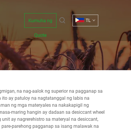
Kumuha ng
TL
Quote
gmigan, na nag-aalok ng superior na pagganap sa
to ay patuloy na nagtatanggal ng labis na
aman ng mga materyales na nakakapigil ng
asa-maring hangin ay dadaan sa desiccant wheel
unit ay nagrerehistro sa materyal na desiccant,
ng pare-parehong pagganap sa isang malawak na