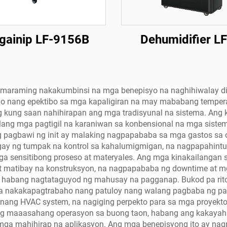
gainip LF-9156B
Dehumidifier L
g maraming nakakumbinsi na mga benepisyo na naghihiwalay d
ho nang epektibo sa mga kapaligiran na may mababang temper
mig kung saan nahihirapan ang mga tradisyunal na sistema. Ang
ng mga pagtigil na karaniwan sa konbensional na mga sistema
g pagbawi ng init ay malaking nagpapababa sa mga gastos sa 
igay ng tumpak na kontrol sa kahalumigmigan, na nagpapahintu
 sensitibong proseso at materyales. Ang mga kinakailangan 
t matibay na konstruksyon, na nagpapababa ng downtime at mg
habang nagtataguyod ng mahusay na pagganap. Bukod pa rito,
 na nakakapagtrabaho nang patuloy nang walang pagbaba ng pag
ang HVAC system, na nagiging perpekto para sa mga proyekto s
 ng maaasahang operasyon sa buong taon, habang ang kakaya
mga mahihirap na aplikasyon. Ang mga benepisyong ito ay nagr