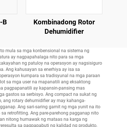
F-B
Kombinadong Rotor
Dehumidifier
ito mula sa mga konbensional na sistema ng
atura ay nagpapahalaga nito para sa mga
 kakayahan ng patuloy na operasyon ay nagsisiguro
. Ang kahusayan sa enerhiya ay isa sa
operasyon kumpara sa tradisyunal na mga paraan
lot sa mga user na mapanatili ang eksaktong
sa pagpapanatili ay kapansin-pansing mas
a gastos sa serbisyo. Ang compact na sukat ng
 ang rotary dehumidifier ay may kahanga-
ganap. Ang sari-saring gamit ng mga yunit na ito
a retrofitting. Ang pare-parehong pagganap nito
han nitong humawak ng mataas na karga ng
eresulta sa pagpapabuti ng kalidad ng produkto,