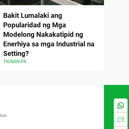
Bakit Lumalaki ang
An
Popularidad ng Mga
Mal
Modelong Nakakatipid ng
Kom
TIGN
Enerhiya sa mga Industrial na
Setting?
TIGNAN PA
ahon.