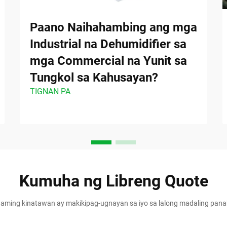
Paano Naihahambing ang mga
Industrial na Dehumidifier sa
mga Commercial na Yunit sa
Tungkol sa Kahusayan?
TIGNAN PA
Kumuha ng Libreng Quote
aming kinatawan ay makikipag-ugnayan sa iyo sa lalong madaling pan