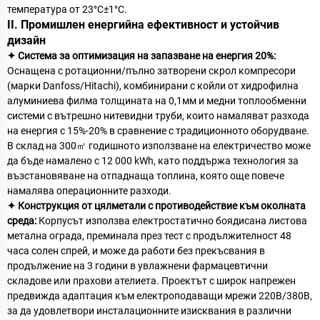
температура от 23°C±1°C.
II. Промишлен енергийна ефективност и устойчив
дизайн
✦ Система за оптимизация на запазване на енергия 20%:
Оснащена с ротационни/пълно затворени скрол компресори
(марки Danfoss/Hitachi), комбинирани с койли от хидрофилна
алуминиева филма толщината на 0,1мм и медни топлообменни
системи с вътрешно нитевидни труби, които намаляват разхода
на енергия с 15%-20% в сравнение с традиционното оборудване.
В склад на 300㎡ годишното използване на електричество може
да бъде намалено с 12 000 kWh, като поддържа технология за
възстановяване на отпаднаща топлина, която още повече
намалява операционните разходи.
✦ Конструкция от цялметали с противодействие към околната
среда:
Корпусът използва електростатично боядисана листова
метална ограда, преминала през тест с продължителност 48
часа солен спрей, и може да работи без прекъсвания в
продължение на 3 години в увлажнени фармацевтични
складове или прахови ателиета. Проектът с широк напрежен
предвижда адаптация към електроподаващи мрежи 220В/380В,
за да удовлетвори инсталационните изисквания в различни