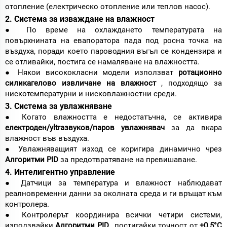
отопление (електрическо отопление или теплов насос).
2. Система за изваждане на влажност
● По време на охлаждането температурата на
повърхнината на евапоратора пада под росна точка на
въздуха, поради което пароводния въгъл се кондензира и
се отливайки, постига се намаляване на влажността.
● Някои висококласни модели използват
ротационно
силикагелово извличане на влажност
, подходящо за
нискотемпературни и нисковлажностни среди.
3. Система за увлажняване
● Когато влажността е недостатъчна, се активира
електроден/уltraзвуков/паров увлажнявач
за да вкара
влажност във въздуха.
● Увлажняващият изход се коригира динамично чрез
Алгоритми PID
за предотвратяване на превишаване.
4. Интелигентно управление
● Датчици за температура и влажност наблюдават
реалновременни данни за околната среда и ги връщат към
контролера.
● Контролерът координира всички четири системи,
използвайки
Алгоритми PID
, постигайки точност от
±0.5°C