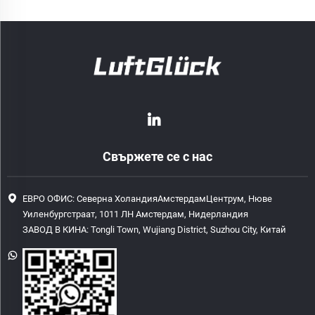
Свържете се с нас
ЕВРО ОФИС: Северна ХоландияАмстердамЦентрум, Нюве
Уиленбургстраат, 1011 ЛН Амстердам, Нидерландия
ЗАВОД В КИНА: Tongli Town, Wujiang District, Suzhou City, Китай