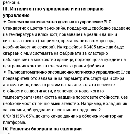
региони.
III. Интелигентно управление и интегрирано
управление
✦ Система за интелигентно докоснато управление PLC:
Стандартно с цветен тачскрийн, поддържащ свободно задаване
на температура и влажност, показване на реални данни и
сигнал за грешка (например, прекарване на компресора,
необичайност на сензора). Интерфейсът RS485 може да бъде
свързан с MES системата на фабриката за кластерно
наблюдение на множество единици, подходящо за нуждите на
централния контрол в големи електронни фабрики.
✦ Пълноавтоматично операционно логическо управление:
След
предварителното задаване на параметрите, стартира и спира
автоматично, влиза в режим на чакане, когато целевите
стойности са достигнати, и започва отново, когато
температурата/влагността надмине пороговите стойности, без
необходимост от ръчно вмешателство. Например, в хладилник
за ваксини, оборудването постоянно поддържа 2-
8°C/RH35%-65%, докато качва данни на облачен мониторинг
платформа.
IV. Решения базирани на сценарии