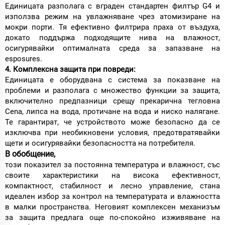
Единицата разполага с вграден стандартен филтър G4 и
използва режим на увлажняване чрез атомизиране на
мокри порти. Тя ефективно филтрира праха от въздуха,
докато поддържа подходящите нива на влажност,
осигурявайки оптималната среда за запазване на
esposures.
4. Комплексна защита при повреди:
Единицата е оборудвана с система за показване на
проблеми и разполага с множество функции за защита,
включително предпазници срещу прекарична тегловна
Cena, липса на вода, протичане на вода и ниско налягане.
Те гарантират, че устройството може безопасно да се
изключва при необикновени условия, предотвратявайки
щети и осигурявайки безопасността на потребителя.
В обобщение,
този показител за постоянна температура и влажност, със
своите характеристики на висока ефективност,
компактност, стабилност и лесно управление, стана
идеален избор за контрол на температурата и влажността
в малки пространства. Неговият комплексен механизъм
за защита предлага още по-спокойно изживяване на