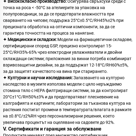
✦ Висококласно производство:
Осигурява свръхсухи среди с
точка на роса < -50°C за ателиерите за упаковка на
полупроводници, за да се предотврати влажността при
сварването на чипове; поддържа 25°C±0.5°C/RH45%±2% при
прецизната обработка на оптични компоненти, за да се
гарантира точността на процеса за нанягане.
✦ Медицински и складски:
Модели на фармацевтични складове,
сертифицирани според GSP, прецизно контролират 15-
25°C/RH35%-65% чрез електродни увлажняватели и двойни
охлаждащи системи; приложения за винни погреба комбинират
взривозащитни дизайни, за да поддържат 12-18°C/RH60%±5%,
за да защитят качеството на вина при старирането.
✦ Културни и научни изследвания:
Запазването на културно
наследство в музеите използва модели с цяло неръждаемо
стомана тяло с HEPA филтриращи системи, за да контролират
20°C±1°C/RH50%±3% и да предотвратяват плесневение на
калграфията и картините; лаборатории за тъканова култура на
растения постигат промени в температурата/влагата в рамките
на ±0.8°C/±2%RH чрез персонализирани решения, което
увеличава процентът на оцеляване на садовете до 92%.
V. Сертификати и гаранция за обслужване
Продуктите минават през множество сертификации,