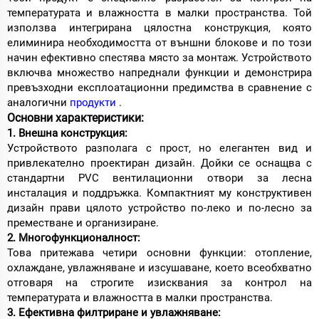
температурата и влажността в малки пространства. Той
използва интегрирана цялостна конструкция, която
елиминира необходимостта от външни блокове и по този
начин ефективно спестява място за монтаж. Устройството
включва множество напреднали функции и демонстрира
превъзходни експлоатационни предимства в сравнение с
аналогични
продукти
.
Основни характеристики:
1. Внешна конструкция:
Устройството разполага с прост, но елегантен вид и
привлекателно проектиран дизайн. Дойки се оснащва с
стандартни PVC вентилационни отвори за лесна
инсталация и поддръжка. Компактният му конструктивен
дизайн прави цялото устройство по-леко и по-лесно за
преместване и организиране.
2. Многофункционалност:
Това притежава четири основни функции: отопление,
охлаждане, увлажняване и изсушаване, което всеобхватно
отговаря на строгите изисквания за контрол на
температурата и влажността в малки пространства.
3. Ефективна филтриране и увлажняване: