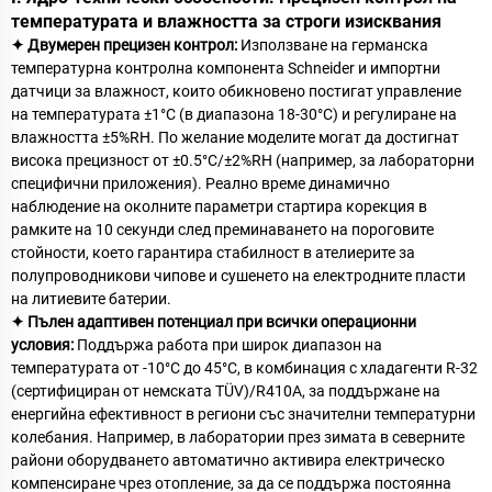
температурата и влажността за строги изисквания
✦ Двумерен прецизен контрол:
Използване на германска
температурна контролна компонента Schneider и импортни
датчици за влажност, които обикновено постигат управление
на температурата ±1°C (в диапазона 18-30°C) и регулиране на
влажността ±5%RH. По желание моделите могат да достигнат
висока прецизност от ±0.5°C/±2%RH (например, за лабораторни
специфични приложения). Реално време динамично
наблюдение на околните параметри стартира корекция в
рамките на 10 секунди след преминаването на пороговите
стойности, което гарантира стабилност в ателиерите за
полупроводникови чипове и сушенето на електродните пласти
на литиевите батерии.
✦ Пълен адаптивен потенциал при всички операционни
условия:
Поддържа работа при широк диапазон на
температурата от -10°C до 45°C, в комбинация с хладагенти R-32
(сертифициран от немската TÜV)/R410A, за поддържане на
енергийна ефективност в региони със значителни температурни
колебания. Например, в лаборатории през зимата в северните
райони оборудването автоматично активира електрическо
компенсиране чрез отопление, за да се поддържа постоянна