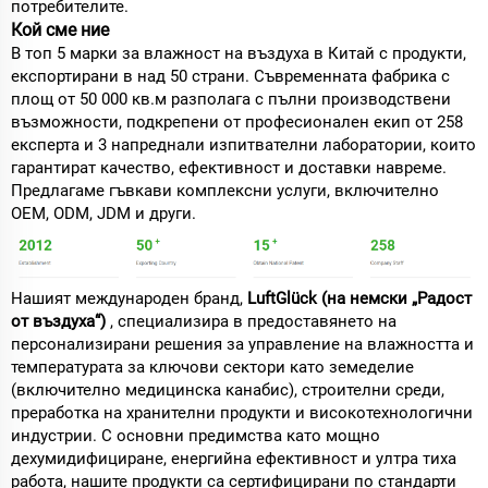
потребителите.
Кой сме ние
В топ 5 марки за влажност на въздуха в Китай с продукти,
експортирани в над 50 страни. Съвременната фабрика с
площ от 50 000 кв.м разполага с пълни производствени
възможности, подкрепени от професионален екип от 258
експерта и 3 напреднали изпитвателни лаборатории, които
гарантират качество, ефективност и доставки навреме.
Предлагаме гъвкави комплексни услуги, включително
OEM, ODM, JDM и други.
Нашият международен бранд,
LuftGlück (на немски „Радост
от въздуха“)
, специализира в предоставянето на
персонализирани решения за управление на влажността и
температурата за ключови сектори като земеделие
(включително медицинска канабис), строителни среди,
преработка на хранителни продукти и високотехнологични
индустрии. С основни предимства като мощно
дехумидифициране, енергийна ефективност и ултра тиха
работа, нашите продукти са сертифицирани по стандарти