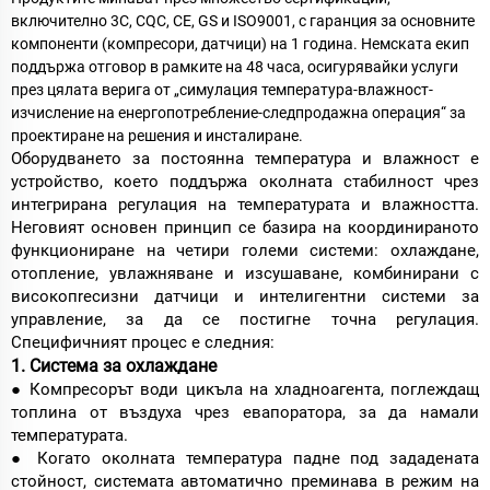
включително 3C, CQC, CE, GS и ISO9001, с гаранция за основните
компоненти (компресори, датчици) на 1 година. Немската екип
поддържа отговор в рамките на 48 часа, осигурявайки услуги
през цялата верига от „симулация температура-влажност-
изчисление на енергопотребление-следпродажна операция“ за
проектиране на решения и инсталиране.
Оборудването за постоянна температура и влажност е
устройство, което поддържа околната стабилност чрез
интегрирана регулация на температурата и влажността.
Неговият основен принцип се базира на координираното
функциониране на четири големи системи: охлаждане,
отопление, увлажняване и изсушаване, комбинирани с
високопrecизни датчици и интелигентни системи за
управление, за да се постигне точна регулация.
Специфичният процес е следния:
1. Система за охлаждане
● Компресорът води цикъла на хладноагента, поглеждащ
топлина от въздуха чрез евапоратора, за да намали
температурата.
● Когато околната температура падне под зададената
стойност, системата автоматично преминава в режим на