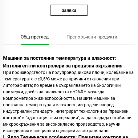
Заявка
Общ преглед
Препоръчани продукти
Машини за постоянна температура и влажност:
Интелигентни контролери за прецизни окръжения
При производството на полупроводникови плочи, колебание на
температурата с ±0,5°C може да причини отклонения при
литографията; по време на съхраняването на биологични
примерки, дрейф на влажността с ±2%RH може да
компрометира жизнеспособността. Нашите машини за
постоянна температура и влажност, изградени според
индустриални стандарти, интегрират технологии за "прецизен
контрол" и "адаптация към сценарии", за да създадат стабилни
микроокръжения за висококласно производство, научни
изследвания и специални сценарии за съхраняване.
I. Ядро
Технически особености: Прецизен контрол на