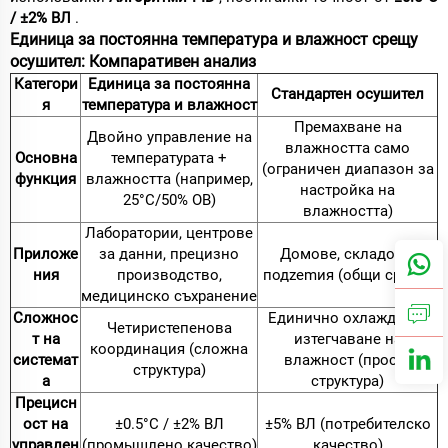
/ ±2% ВЛ
.
Единица за постоянна температура и влажност срещу
осушител: Компаративен анализ
Категори
Единица за постоянна
Стандартен осушител
я
температура и влажност
Премахване на
Двойно управление на
влажността само
Основна
температурата +
(ограничен диапазон за
функция
влажността (например,
настройка на
25°C/50% ОВ)
влажността)
Лаборатории, центрове
Приложе
за данни, прецизно
Домове, складове,
ния
производство,
подzemия (общи среди)
медицинско съхранение
Сложнос
Единично охлаждане/
Четиристепенова
т на
изтегчаване на
координация (сложна
системат
влажност (проста
структура)
а
структура)
Прецисн
ост на
±0.5°C / ±2% ВЛ
±5% ВЛ (потребителско
управлен
(промышлено качество)
качество)