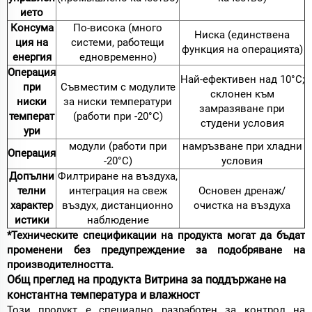
ието
Консума
По-висока (много
Ниска (единствена
ция на
системи, работещи
функция на операцията)
енергия
едновременно)
Операция
Най-ефективен над 10°C;
при
Съвместим с модулите
склонен към
ниски
за ниски температури
замразяване при
температ
(работи при -20°C)
студени условия
ури
модули (работи при
намръзване при хладни
Операция
-20°C)
условия
Допълни
Филтриране на въздуха,
телни
интеграция на свеж
Основен дренаж/
характер
въздух, дистанционно
очистка на въздуха
истики
наблюдение
*Техническите спецификации на продукта могат да бъдат
променени без предупреждение за подобряване на
производителността.
Общ преглед на продукта Витрина за поддържане на
константна температура и влажност
Този продукт е специално разработен за контрол на