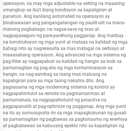
operasyon, na may mga adjustable na setting na maaaring
umangkop sa iba't ibang kondisyon sa kapaligiran at
panahon. Ang kanilang automated na operasyon ay
binabawasan ang pangangailangan ng paulit-ulit na manu-
manong pagbabago, na nagse-save ng oras at
nagpapaseguro ng pare-parehong pagganap. Ang matibay
na konstruksyon ng mga yunit at mataas na kalidad ng mga
bahagi nito ay nagreresulta sa mas matagal na serbisyo at
maaasahang operasyon. Ang advanced na mga sistema ng
pag-filter ay nagpapabuti sa kalidad ng hangin sa loob sa
pamamagitan ng pag-alis ng mga kontaminasyon sa
hangin, na nag-aambag sa isang mas malusog na
kapaligiran para sa mga taong nakatira dito. Ang
pagsasama ng mga modernong sistema ng kontrol ay
nagpapahintulot sa remote na pagmamanman at
pamamahala, na nagpapahintulot ng proactive na
pagpapanatili at pag-optimize ng pagganap. Ang mga yunit
na ito ay sumusuporta rin sa mga mapagkukunan ng gusali
sa pamamagitan ng pagbawas sa pagkonsumo ng enerhiya
at pagbabawas sa kabuuang epekto nito sa kapaligiran ng