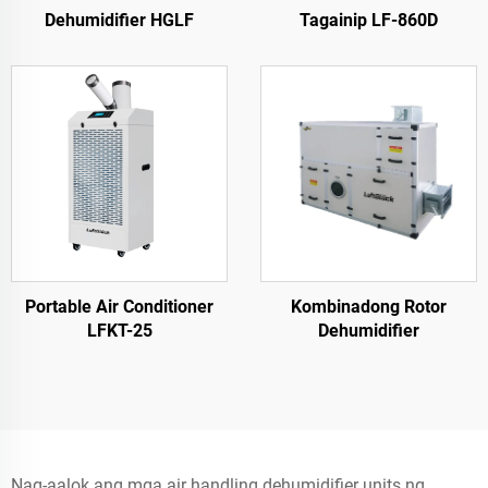
Dehumidifier HGLF
Tagainip LF-860D
Portable Air Conditioner
Kombinadong Rotor
LFKT-25
Dehumidifier
Nag-aalok ang mga air handling dehumidifier units ng