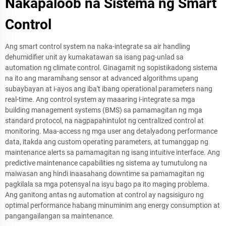
Nakapaloob na Sistema ng Smart
Control
Ang smart control system na naka-integrate sa air handling
dehumidifier unit ay kumakatawan sa isang pag-unlad sa
automation ng climate control. Ginagamit ng sopistikadong sistema
na ito ang maramihang sensor at advanced algorithms upang
subaybayan at i-ayos ang iba't ibang operational parameters nang
real-time. Ang control system ay maaaring i-integrate sa mga
building management systems (BMS) sa pamamagitan ng mga
standard protocol, na nagpapahintulot ng centralized control at
monitoring. Maa-access ng mga user ang detalyadong performance
data, itakda ang custom operating parameters, at tumanggap ng
maintenance alerts sa pamamagitan ng isang intuitive interface. Ang
predictive maintenance capabilities ng sistema ay tumutulong na
maiwasan ang hindi inaasahang downtime sa pamamagitan ng
pagkilala sa mga potensyal na isyu bago pa ito maging problema.
Ang ganitong antas ng automation at control ay nagsisiguro ng
optimal performance habang minuminim ang energy consumption at
pangangailangan sa maintenance.