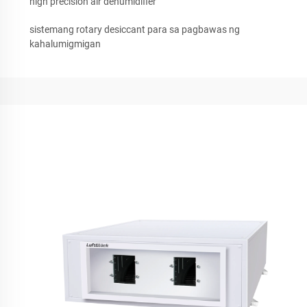
high precision air dehumidifier
sistemang rotary desiccant para sa pagbawas ng
kahalumigmigan