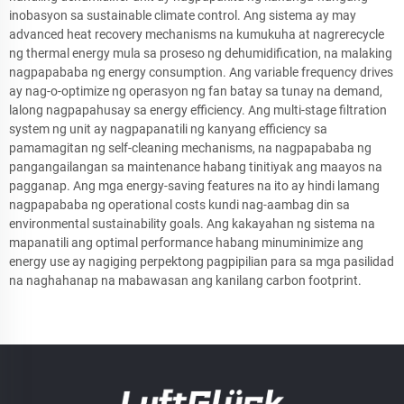
inobasyon sa sustainable climate control. Ang sistema ay may
advanced heat recovery mechanisms na kumukuha at nagrerecycle
ng thermal energy mula sa proseso ng dehumidification, na malaking
nagpapababa ng energy consumption. Ang variable frequency drives
ay nag-o-optimize ng operasyon ng fan batay sa tunay na demand,
lalong nagpapahusay sa energy efficiency. Ang multi-stage filtration
system ng unit ay nagpapanatili ng kanyang efficiency sa
pamamagitan ng self-cleaning mechanisms, na nagpapababa ng
pangangailangan sa maintenance habang tinitiyak ang maayos na
pagganap. Ang mga energy-saving features na ito ay hindi lamang
nagpapababa ng operational costs kundi nag-aambag din sa
environmental sustainability goals. Ang kakayahan ng sistema na
mapanatili ang optimal performance habang minuminimize ang
energy use ay nagiging perpektong pagpipilian para sa mga pasilidad
na naghahanap na mabawasan ang kanilang carbon footprint.