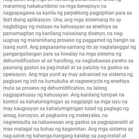
maraming nakakumbinsi na mga benepisyo na
nagpapagawa sa kanila ng perpektong pagpipilian para sa
iba't ibang aplikasyon. Una, ang mga sistemang ito ay
nagbibigay ng mataas na kahusayan sa enerhiya sa
pamamagitan ng kanilang naisaisang disenyo, na nag-
uugnay ng maramihang proseso ng paggamot ng hangin sa
isang yunit. Ang pagsasama-samang ito ay nagtatanggal ng
pangangailangan para sa hiwalay na mga sistema ng
dehumidification at air handling, na nagbabawas pareho sa
paunang gastos sa pag-install at sa patuloy na gastos sa
operasyon. Ang mga yunit ay may advanced na sistema ng
pagbawi ng init na kumukuha at nagrerecycle ng enerhiya
mula sa proseso ng dehumidification, na lalong
nagpapahusay ng kahusayan. Ang kanilang tumpak na
kontrol sa kahalumigmigan ay nagpipigil sa mga isyu na
may kaugnayan sa kahalumigmigan tulad ng paglago ng
amag, korosyon, at pagkasira ng materyales, na
nagreresulta sa nabawasan ang gastos sa pagpapanatili at
mas matagal na buhay ng kagamitan. Ang mga sistema ay
nag-aalok ng kahanga-hangang kalakip sa pag-install at