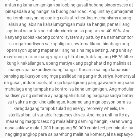
antas ng kahalumigmigan sa loob ng gusali habang pinoproseso at
ipinapadala ang hangin sa buong pasilidad. Ang unit ay gumagamit
ng kombinasyon ng cooling coils at reheating mechanisms upang
alisin ang labis na kahalumigmigan mula sa hangin, panatili ang
optimal na antas ng kahalumigmigan sa pagitan ng 40-60%. Ang
kanyang sopistikadong control system ay patuloy na namamonitor
sa mga kondisyon sa kapaligiran, awtomatikong binabago ang
operasyon upang mapanatili ang nais na mga setting. Ang unit ay
mayroong maramihang yugto ng filtration, kabilang ang HEPA filters
kung kinakailangan, upang matiyak ang paghahatid ng malinis at
maayos na nakondisyonang hangin. Kasama sa mga kapansin-
pansing aplikasyon ang mga pasilidad na pang-industriya, komersyal
na gusali, indoor pools, at mga kapaligirang panggawaan kung saan
mahalaga ang tumpak na kontrol sa kahalumigmigan. Ang modular
na disenyo ng sistema ay nagpapahintulot ng pagpapasadya batay
sa tiyak na mga kinakailangan, kasama ang mga opsyon para sa
karagdagang tampok tulad ng energy recovery wheels, UV
sterilization, at variable frequency drives. Ang mga unit na ito ay
maaaring magproseso ng malalaking dami ng hangin, karaniwang
nasa saklaw mula 1,000 hanggang 50,000 cubic feet per minute, na
nagiging angkop para sa parehong maliit na komersyal na espasyo