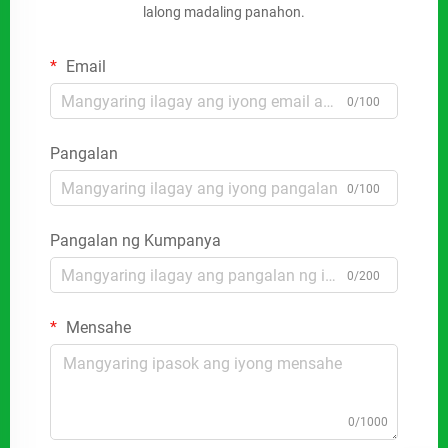
lalong madaling panahon.
Email
0/100
Pangalan
0/100
Pangalan ng Kumpanya
0/200
Mensahe
0/1000