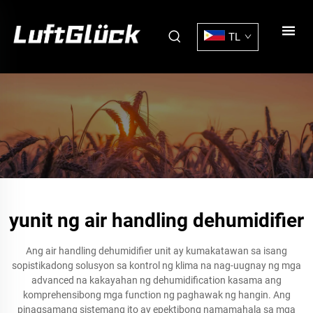
TL
yunit ng air handling dehumidifier
Ang air handling dehumidifier unit ay kumakatawan sa isang
sopistikadong solusyon sa kontrol ng klima na nag-uugnay ng mga
advanced na kakayahan ng dehumidification kasama ang
komprehensibong mga function ng paghawak ng hangin. Ang
pinagsamang sistemang ito ay epektibong namamahala sa mga