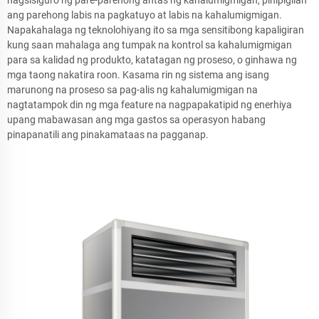
nagsisiguro ng pare-parehong antas ng kahalumigmigan, pinipigilan
ang parehong labis na pagkatuyo at labis na kahalumigmigan.
Napakahalaga ng teknolohiyang ito sa mga sensitibong kapaligiran
kung saan mahalaga ang tumpak na kontrol sa kahalumigmigan
para sa kalidad ng produkto, katatagan ng proseso, o ginhawa ng
mga taong nakatira roon. Kasama rin ng sistema ang isang
marunong na proseso sa pag-alis ng kahalumigmigan na
nagtatampok din ng mga feature na nagpapakatipid ng enerhiya
upang mabawasan ang mga gastos sa operasyon habang
pinapanatili ang pinakamataas na pagganap.