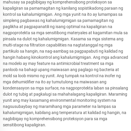
mahusay sa pagbibigay ng komprehensibong proteksyon sa
kapaligiran sa pamamagitan ng kanilang sopistikadong paraan ng
kontrol sa kahalumigmigan. Ang mga yunit na ito ay lumampas sa
simpleng pagbawas ng kahalumigmigan sa pamamagitan ng
paglikha at pagpapanatili ng isang optimal na kapaligiran na
nagpoprotekta sa mga sensitibong materyales at kagamitan mula sa
pinsala na dulot ng kahalumigmigan. Kasama sa mga sistema ang
multi-stage na filtration capabilities na nagtatanggal ng mga
partikulo sa hangin, na nag-aambag sa pagpapabuti ng kalidad ng
hangin habang kinokontrol ang kahalumigmigan. Ang mga advanced
na modelo ay may feature na antimicrobial treatment sa mga
panloob na bahagi upang maiwasan ang paglago ng bacteria at
mold sa loob mismo ng yunit. Ang tumpak na kontrol na inofer ng
mga dehumidifier na ito ay tumutulong na maiwasan ang
kondensasyon sa mga surface, na nagpoprotekta laban sa pinsalang
dulot ng tubig at pagkalugi sa mahahalagang kapaligiran. Maraming
yunit ang may kasamang environmental monitoring system na
nagsusubaybay ng maramihang mga parameter na lampas sa
kahalumigmigan, kabilang ang temperatura at kalidad ng hangin, na
nagbibigay ng komprehensibong proteksyon para sa mga
sensitibong kapaligiran.