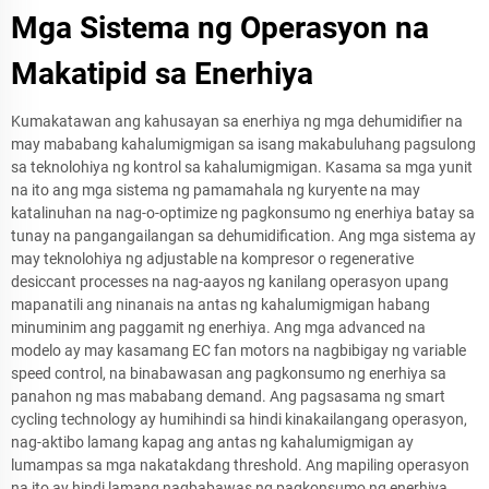
Mga Sistema ng Operasyon na
Makatipid sa Enerhiya
Kumakatawan ang kahusayan sa enerhiya ng mga dehumidifier na
may mababang kahalumigmigan sa isang makabuluhang pagsulong
sa teknolohiya ng kontrol sa kahalumigmigan. Kasama sa mga yunit
na ito ang mga sistema ng pamamahala ng kuryente na may
katalinuhan na nag-o-optimize ng pagkonsumo ng enerhiya batay sa
tunay na pangangailangan sa dehumidification. Ang mga sistema ay
may teknolohiya ng adjustable na kompresor o regenerative
desiccant processes na nag-aayos ng kanilang operasyon upang
mapanatili ang ninanais na antas ng kahalumigmigan habang
minuminim ang paggamit ng enerhiya. Ang mga advanced na
modelo ay may kasamang EC fan motors na nagbibigay ng variable
speed control, na binabawasan ang pagkonsumo ng enerhiya sa
panahon ng mas mababang demand. Ang pagsasama ng smart
cycling technology ay humihindi sa hindi kinakailangang operasyon,
nag-aktibo lamang kapag ang antas ng kahalumigmigan ay
lumampas sa mga nakatakdang threshold. Ang mapiling operasyon
na ito ay hindi lamang nagbabawas ng pagkonsumo ng enerhiya