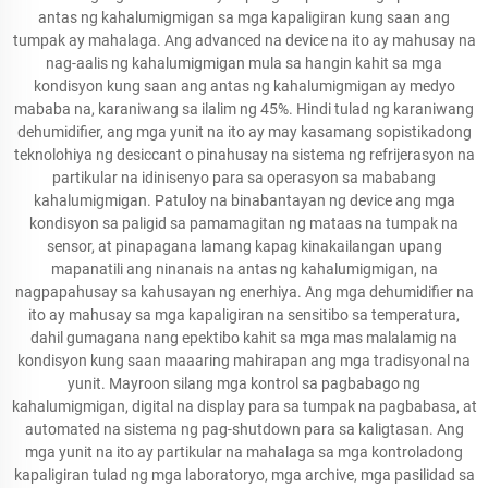
antas ng kahalumigmigan sa mga kapaligiran kung saan ang
tumpak ay mahalaga. Ang advanced na device na ito ay mahusay na
nag-aalis ng kahalumigmigan mula sa hangin kahit sa mga
kondisyon kung saan ang antas ng kahalumigmigan ay medyo
mababa na, karaniwang sa ilalim ng 45%. Hindi tulad ng karaniwang
dehumidifier, ang mga yunit na ito ay may kasamang sopistikadong
teknolohiya ng desiccant o pinahusay na sistema ng refrijerasyon na
partikular na idinisenyo para sa operasyon sa mababang
kahalumigmigan. Patuloy na binabantayan ng device ang mga
kondisyon sa paligid sa pamamagitan ng mataas na tumpak na
sensor, at pinapagana lamang kapag kinakailangan upang
mapanatili ang ninanais na antas ng kahalumigmigan, na
nagpapahusay sa kahusayan ng enerhiya. Ang mga dehumidifier na
ito ay mahusay sa mga kapaligiran na sensitibo sa temperatura,
dahil gumagana nang epektibo kahit sa mga mas malalamig na
kondisyon kung saan maaaring mahirapan ang mga tradisyonal na
yunit. Mayroon silang mga kontrol sa pagbabago ng
kahalumigmigan, digital na display para sa tumpak na pagbabasa, at
automated na sistema ng pag-shutdown para sa kaligtasan. Ang
mga yunit na ito ay partikular na mahalaga sa mga kontroladong
kapaligiran tulad ng mga laboratoryo, mga archive, mga pasilidad sa