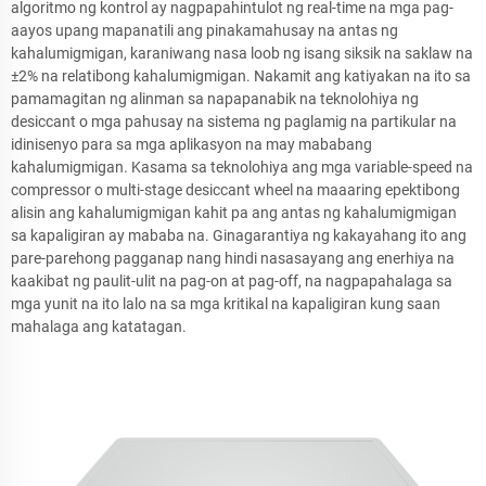
algoritmo ng kontrol ay nagpapahintulot ng real-time na mga pag-
aayos upang mapanatili ang pinakamahusay na antas ng
kahalumigmigan, karaniwang nasa loob ng isang siksik na saklaw na
±2% na relatibong kahalumigmigan. Nakamit ang katiyakan na ito sa
pamamagitan ng alinman sa napapanabik na teknolohiya ng
desiccant o mga pahusay na sistema ng paglamig na partikular na
idinisenyo para sa mga aplikasyon na may mababang
kahalumigmigan. Kasama sa teknolohiya ang mga variable-speed na
compressor o multi-stage desiccant wheel na maaaring epektibong
alisin ang kahalumigmigan kahit pa ang antas ng kahalumigmigan
sa kapaligiran ay mababa na. Ginagarantiya ng kakayahang ito ang
pare-parehong pagganap nang hindi nasasayang ang enerhiya na
kaakibat ng paulit-ulit na pag-on at pag-off, na nagpapahalaga sa
mga yunit na ito lalo na sa mga kritikal na kapaligiran kung saan
mahalaga ang katatagan.