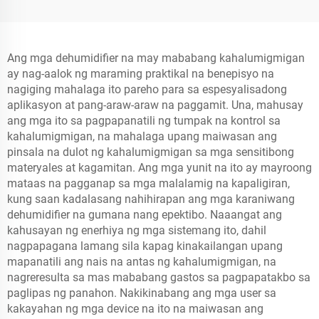
Ang mga dehumidifier na may mababang kahalumigmigan
ay nag-aalok ng maraming praktikal na benepisyo na
nagiging mahalaga ito pareho para sa espesyalisadong
aplikasyon at pang-araw-araw na paggamit. Una, mahusay
ang mga ito sa pagpapanatili ng tumpak na kontrol sa
kahalumigmigan, na mahalaga upang maiwasan ang
pinsala na dulot ng kahalumigmigan sa mga sensitibong
materyales at kagamitan. Ang mga yunit na ito ay mayroong
mataas na pagganap sa mga malalamig na kapaligiran,
kung saan kadalasang nahihirapan ang mga karaniwang
dehumidifier na gumana nang epektibo. Naaangat ang
kahusayan ng enerhiya ng mga sistemang ito, dahil
nagpapagana lamang sila kapag kinakailangan upang
mapanatili ang nais na antas ng kahalumigmigan, na
nagreresulta sa mas mababang gastos sa pagpapatakbo sa
paglipas ng panahon. Nakikinabang ang mga user sa
kakayahan ng mga device na ito na maiwasan ang