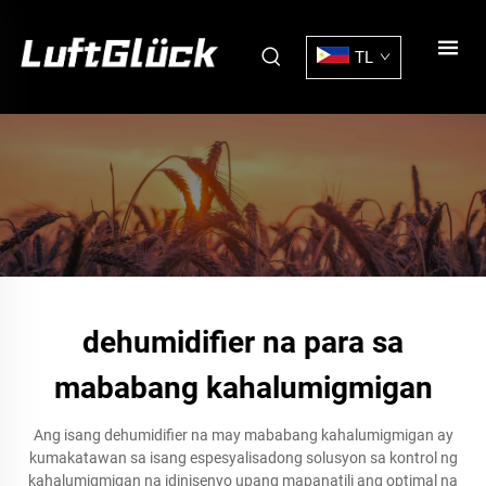
TL
dehumidifier na para sa
mababang kahalumigmigan
Ang isang dehumidifier na may mababang kahalumigmigan ay
kumakatawan sa isang espesyalisadong solusyon sa kontrol ng
kahalumigmigan na idinisenyo upang mapanatili ang optimal na