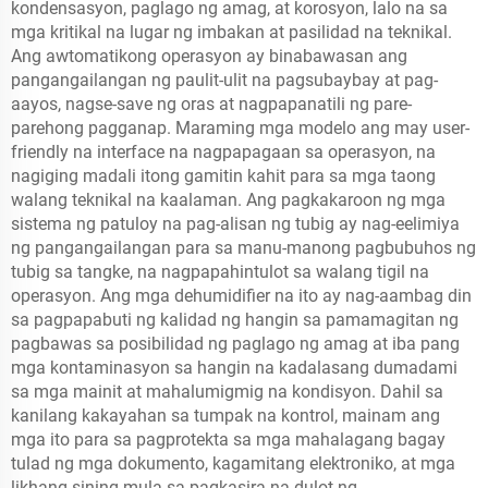
kondensasyon, paglago ng amag, at korosyon, lalo na sa
mga kritikal na lugar ng imbakan at pasilidad na teknikal.
Ang awtomatikong operasyon ay binabawasan ang
pangangailangan ng paulit-ulit na pagsubaybay at pag-
aayos, nagse-save ng oras at nagpapanatili ng pare-
parehong pagganap. Maraming mga modelo ang may user-
friendly na interface na nagpapagaan sa operasyon, na
nagiging madali itong gamitin kahit para sa mga taong
walang teknikal na kaalaman. Ang pagkakaroon ng mga
sistema ng patuloy na pag-alisan ng tubig ay nag-eelimiya
ng pangangailangan para sa manu-manong pagbubuhos ng
tubig sa tangke, na nagpapahintulot sa walang tigil na
operasyon. Ang mga dehumidifier na ito ay nag-aambag din
sa pagpapabuti ng kalidad ng hangin sa pamamagitan ng
pagbawas sa posibilidad ng paglago ng amag at iba pang
mga kontaminasyon sa hangin na kadalasang dumadami
sa mga mainit at mahalumigmig na kondisyon. Dahil sa
kanilang kakayahan sa tumpak na kontrol, mainam ang
mga ito para sa pagprotekta sa mga mahalagang bagay
tulad ng mga dokumento, kagamitang elektroniko, at mga
likhang sining mula sa pagkasira na dulot ng