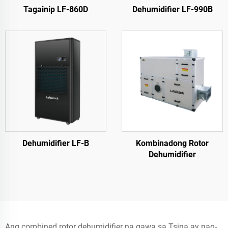
Tagainip LF-860D
Dehumidifier LF-990B
Dehumidifier LF-B
Kombinadong Rotor
Dehumidifier
Ang combined rotor dehumidifier na gawa sa Tsina ay nag-