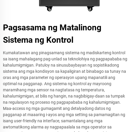
Pagsasama ng Matalinong
Sistema ng Kontrol
Kumakatawan ang pinagsamang sistema ng madiskarteng kontrol
sa isang mahalagang pag-unlad sa teknolohiya ng pagpapababa ng
kahalumigmigan. Patuloy na sinusubaybayan ng sopistikadong
sistema ang mga kondisyon sa kapaligiran at binabago sa tunay na
oras ang mga parameter ng operasyon upang mapanatili ang
optimal na pagganap. Ang sistema ng kontrol ay mayroong
maramihang mga sensor na nagtatasa ng temperatura,
kahalumigmigan, at bilis ng hangin, na nagbibigay-daan sa tumpak
na regulasyon ng proseso ng pagpapababa ng kahalumigmigan.
Maa-access ng mga gumagamit ang detalyadong datos ng
pagganap at maaaring i-ayos ang mga setting sa pamamagitan ng
isang user-friendly na interface, samantalang ang mga
awtomatikong alarma ay nagpapaalala sa mga operator sa