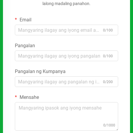
lalong madaling panahon.
Email
0/100
Pangalan
0/100
Pangalan ng Kumpanya
0/200
Mensahe
0/1000