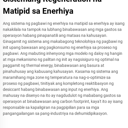
Matipid sa Enerhiya
Ang sistema ng pagbawi ng enerhiya na matipid sa enerhiya ay isang
nakakilala na tampok na lubhang binabawasan ang mga gastos sa
operasyon habang pinapanatili ang mataas na kahusayan.
Ginagamit ng sistema ang makabagong teknolohiya ng pagbawi ng
init upang bawasan ang pagkonsumo ng enerhiya sa proseso ng
pagbawi. Ang mabuting inhenyong mga modelo ng daloy ng hangin
at mga mekanismo ng palitan ng init ay nagsisiguro ng optimal na
paggamit ng thermal energy, binabawasan ang basura at
pinahuhusay ang kabuuang kahusayan. Kasama ng sistema ang
maramihang mga zone ng temperatura na nag-o-optimize sa
proseso ng pagbawi, tinitiyak ang kompletong reaktibasyon ng
desiccant habang binabawasan ang input ng enerhiya. Ang
mahusay na disenyo na ito ay nagdudulot ng mababang gastos sa
operasyon at binabawasan ang carbon footprint, kaya't ito ay isang
responsable sa kapaligiran na pagpipilian para sa mga
pangangailangan sa pang-industriya na dehumidipikasyon.