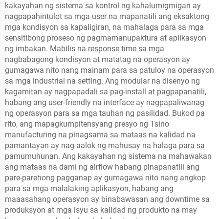
kakayahan ng sistema sa kontrol ng kahalumigmigan ay
nagpapahintulot sa mga user na mapanatili ang eksaktong
mga kondisyon sa kapaligiran, na mahalaga para sa mga
sensitibong proseso ng pagmamanupaktura at aplikasyon
ng imbakan. Mabilis na response time sa mga
nagbabagong kondisyon at matatag na operasyon ay
gumagawa nito nang mainam para sa patuloy na operasyon
sa mga industrial na setting. Ang modular na disenyo ng
kagamitan ay nagpapadali sa pag-install at pagpapanatili,
habang ang user-friendly na interface ay nagpapaliwanag
ng operasyon para sa mga tauhan ng pasilidad. Bukod pa
rito, ang mapagkumpitensyang presyo ng Tsino
manufacturing na pinagsama sa mataas na kalidad na
pamantayan ay nag-aalok ng mahusay na halaga para sa
pamumuhunan. Ang kakayahan ng sistema na mahawakan
ang mataas na dami ng airflow habang pinapanatili ang
pare-parehong pagganap ay gumagawa nito nang angkop
para sa mga malalaking aplikasyon, habang ang
maaasahang operasyon ay binabawasan ang downtime sa
produksyon at mga isyu sa kalidad ng produkto na may