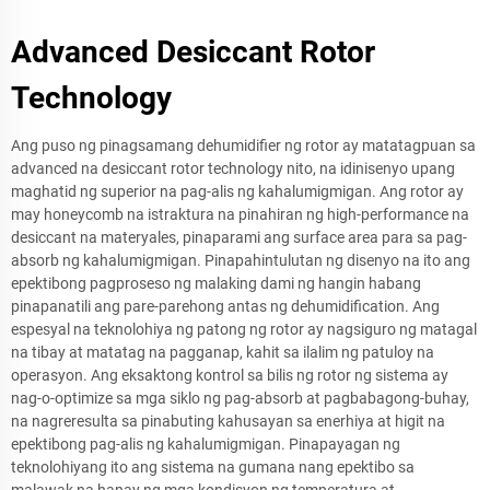
Advanced Desiccant Rotor
Technology
Ang puso ng pinagsamang dehumidifier ng rotor ay matatagpuan sa
advanced na desiccant rotor technology nito, na idinisenyo upang
maghatid ng superior na pag-alis ng kahalumigmigan. Ang rotor ay
may honeycomb na istraktura na pinahiran ng high-performance na
desiccant na materyales, pinaparami ang surface area para sa pag-
absorb ng kahalumigmigan. Pinapahintulutan ng disenyo na ito ang
epektibong pagproseso ng malaking dami ng hangin habang
pinapanatili ang pare-parehong antas ng dehumidification. Ang
espesyal na teknolohiya ng patong ng rotor ay nagsiguro ng matagal
na tibay at matatag na pagganap, kahit sa ilalim ng patuloy na
operasyon. Ang eksaktong kontrol sa bilis ng rotor ng sistema ay
nag-o-optimize sa mga siklo ng pag-absorb at pagbabagong-buhay,
na nagreresulta sa pinabuting kahusayan sa enerhiya at higit na
epektibong pag-alis ng kahalumigmigan. Pinapayagan ng
teknolohiyang ito ang sistema na gumana nang epektibo sa