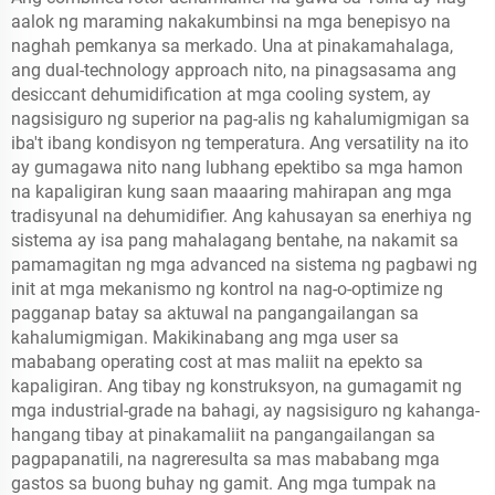
aalok ng maraming nakakumbinsi na mga benepisyo na
naghah pemkanya sa merkado. Una at pinakamahalaga,
ang dual-technology approach nito, na pinagsasama ang
desiccant dehumidification at mga cooling system, ay
nagsisiguro ng superior na pag-alis ng kahalumigmigan sa
iba't ibang kondisyon ng temperatura. Ang versatility na ito
ay gumagawa nito nang lubhang epektibo sa mga hamon
na kapaligiran kung saan maaaring mahirapan ang mga
tradisyunal na dehumidifier. Ang kahusayan sa enerhiya ng
sistema ay isa pang mahalagang bentahe, na nakamit sa
pamamagitan ng mga advanced na sistema ng pagbawi ng
init at mga mekanismo ng kontrol na nag-o-optimize ng
pagganap batay sa aktuwal na pangangailangan sa
kahalumigmigan. Makikinabang ang mga user sa
mababang operating cost at mas maliit na epekto sa
kapaligiran. Ang tibay ng konstruksyon, na gumagamit ng
mga industrial-grade na bahagi, ay nagsisiguro ng kahanga-
hangang tibay at pinakamaliit na pangangailangan sa
pagpapanatili, na nagreresulta sa mas mababang mga
gastos sa buong buhay ng gamit. Ang mga tumpak na