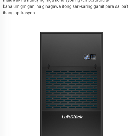
malawak na hanay ng mga kondisyon ng temperatura at
kahalumigmigan, na ginagawa itong sari-saring gamit para sa iba't
ibang aplikasyon.