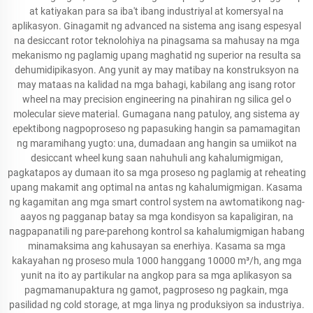
at katiyakan para sa iba't ibang industriyal at komersyal na
aplikasyon. Ginagamit ng advanced na sistema ang isang espesyal
na desiccant rotor teknolohiya na pinagsama sa mahusay na mga
mekanismo ng paglamig upang maghatid ng superior na resulta sa
dehumidipikasyon. Ang yunit ay may matibay na konstruksyon na
may mataas na kalidad na mga bahagi, kabilang ang isang rotor
wheel na may precision engineering na pinahiran ng silica gel o
molecular sieve material. Gumagana nang patuloy, ang sistema ay
epektibong nagpoproseso ng papasuking hangin sa pamamagitan
ng maramihang yugto: una, dumadaan ang hangin sa umiikot na
desiccant wheel kung saan nahuhuli ang kahalumigmigan,
pagkatapos ay dumaan ito sa mga proseso ng paglamig at reheating
upang makamit ang optimal na antas ng kahalumigmigan. Kasama
ng kagamitan ang mga smart control system na awtomatikong nag-
aayos ng pagganap batay sa mga kondisyon sa kapaligiran, na
nagpapanatili ng pare-parehong kontrol sa kahalumigmigan habang
minamaksima ang kahusayan sa enerhiya. Kasama sa mga
kakayahan ng proseso mula 1000 hanggang 10000 m³/h, ang mga
yunit na ito ay partikular na angkop para sa mga aplikasyon sa
pagmamanupaktura ng gamot, pagproseso ng pagkain, mga
pasilidad ng cold storage, at mga linya ng produksiyon sa industriya.