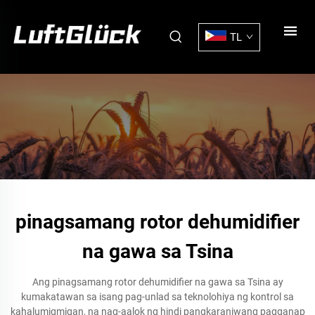
TL
pinagsamang rotor dehumidifier
na gawa sa Tsina
Ang pinagsamang rotor dehumidifier na gawa sa Tsina ay
kumakatawan sa isang pag-unlad sa teknolohiya ng kontrol sa
kahalumigmigan, na nag-aalok ng hindi pangkaraniwang pagganap