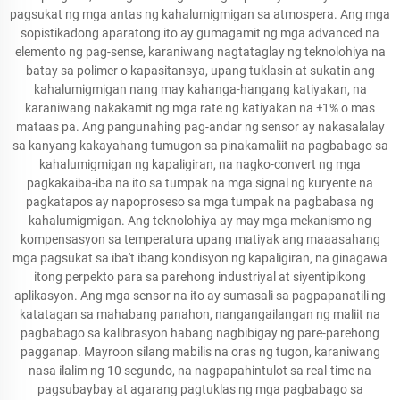
pagsukat ng mga antas ng kahalumigmigan sa atmospera. Ang mga
sopistikadong aparatong ito ay gumagamit ng mga advanced na
elemento ng pag-sense, karaniwang nagtataglay ng teknolohiya na
batay sa polimer o kapasitansya, upang tuklasin at sukatin ang
kahalumigmigan nang may kahanga-hangang katiyakan, na
karaniwang nakakamit ng mga rate ng katiyakan na ±1% o mas
mataas pa. Ang pangunahing pag-andar ng sensor ay nakasalalay
sa kanyang kakayahang tumugon sa pinakamaliit na pagbabago sa
kahalumigmigan ng kapaligiran, na nagko-convert ng mga
pagkakaiba-iba na ito sa tumpak na mga signal ng kuryente na
pagkatapos ay napoproseso sa mga tumpak na pagbabasa ng
kahalumigmigan. Ang teknolohiya ay may mga mekanismo ng
kompensasyon sa temperatura upang matiyak ang maaasahang
mga pagsukat sa iba't ibang kondisyon ng kapaligiran, na ginagawa
itong perpekto para sa parehong industriyal at siyentipikong
aplikasyon. Ang mga sensor na ito ay sumasali sa pagpapanatili ng
katatagan sa mahabang panahon, nangangailangan ng maliit na
pagbabago sa kalibrasyon habang nagbibigay ng pare-parehong
pagganap. Mayroon silang mabilis na oras ng tugon, karaniwang
nasa ilalim ng 10 segundo, na nagpapahintulot sa real-time na
pagsubaybay at agarang pagtuklas ng mga pagbabago sa