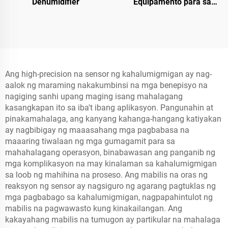
Dehumidifier
Equipamento para sa
Constanteng Temperatura
at Kagubatan
Ang high-precision na sensor ng kahalumigmigan ay nag-
aalok ng maraming nakakumbinsi na mga benepisyo na
nagiging sanhi upang maging isang mahalagang
kasangkapan ito sa iba't ibang aplikasyon. Pangunahin at
pinakamahalaga, ang kanyang kahanga-hangang katiyakan
ay nagbibigay ng maaasahang mga pagbabasa na
maaaring tiwalaan ng mga gumagamit para sa
mahahalagang operasyon, binabawasan ang panganib ng
mga komplikasyon na may kinalaman sa kahalumigmigan
sa loob ng mahihina na proseso. Ang mabilis na oras ng
reaksyon ng sensor ay nagsiguro ng agarang pagtuklas ng
mga pagbabago sa kahalumigmigan, nagpapahintulot ng
mabilis na pagwawasto kung kinakailangan. Ang
kakayahang mabilis na tumugon ay partikular na mahalaga