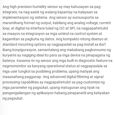
Ang high precision humidity sensor ay may kahusayan sa pag-
integrate, na nag-aalok ng walang kapantay na kalayaan sa
implementasyon ng sistema. Ang sensor ay sumusuporta sa
maramihang format ng output, kabilang ang analog voltage, current
loop, at digital na interface tulad ng I2C at SPI, na nagpapahintulot
sa maayos na integrasyon sa mga umiiral na control system at
kagamitan sa pagkuha ng datos. Ang kompakto nitong disenyo at
standard mounting options ay nagpapadali sa pag-install sa iba't
ibang konpigurasyon, samantalang ang mababang pagkonsumo ng
kuryente ay nagiging ideal ito para sa mga device na pinapagana ng
baterya. Kasama rin ng sensor ang mga built-in diagnostic feature na
nagmomonitor sa kanyang operational status at nagpapaalala sa
mga user tungkol sa posibleng problema, upang matiyak ang
maaasahang pagganap. Ang advanced digital filtering at signal
processing capabilities ay nagpapahintulot sa pag-customize ng
mga parameter ng pagsukat, upang matugunan ang tiyak na
pangangailangan ng aplikasyon habang pinapanatili ang katiyakan
ng pagsukat.