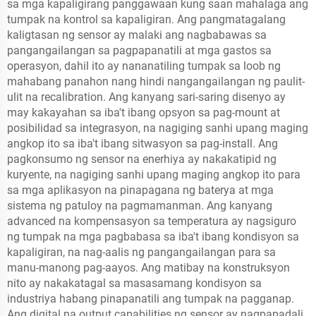
sa mga kapaligirang panggawaan kung saan mahalaga ang
tumpak na kontrol sa kapaligiran. Ang pangmatagalang
kaligtasan ng sensor ay malaki ang nagbabawas sa
pangangailangan sa pagpapanatili at mga gastos sa
operasyon, dahil ito ay nananatiling tumpak sa loob ng
mahabang panahon nang hindi nangangailangan ng paulit-
ulit na recalibration. Ang kanyang sari-saring disenyo ay
may kakayahan sa iba't ibang opsyon sa pag-mount at
posibilidad sa integrasyon, na nagiging sanhi upang maging
angkop ito sa iba't ibang sitwasyon sa pag-install. Ang
pagkonsumo ng sensor na enerhiya ay nakakatipid ng
kuryente, na nagiging sanhi upang maging angkop ito para
sa mga aplikasyon na pinapagana ng baterya at mga
sistema ng patuloy na pagmamanman. Ang kanyang
advanced na kompensasyon sa temperatura ay nagsiguro
ng tumpak na mga pagbabasa sa iba't ibang kondisyon sa
kapaligiran, na nag-aalis ng pangangailangan para sa
manu-manong pag-aayos. Ang matibay na konstruksyon
nito ay nakakatagal sa masasamang kondisyon sa
industriya habang pinapanatili ang tumpak na pagganap.
Ang digital na output capabilities ng sensor ay nagpapadali