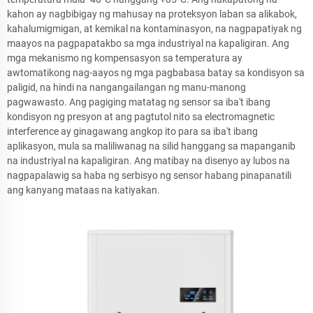
kahon ay nagbibigay ng mahusay na proteksyon laban sa alikabok,
kahalumigmigan, at kemikal na kontaminasyon, na nagpapatiyak ng
maayos na pagpapatakbo sa mga industriyal na kapaligiran. Ang
mga mekanismo ng kompensasyon sa temperatura ay
awtomatikong nag-aayos ng mga pagbabasa batay sa kondisyon sa
paligid, na hindi na nangangailangan ng manu-manong
pagwawasto. Ang pagiging matatag ng sensor sa iba't ibang
kondisyon ng presyon at ang pagtutol nito sa electromagnetic
interference ay ginagawang angkop ito para sa iba't ibang
aplikasyon, mula sa maliliwanag na silid hanggang sa mapanganib
na industriyal na kapaligiran. Ang matibay na disenyo ay lubos na
nagpapalawig sa haba ng serbisyo ng sensor habang pinapanatili
ang kanyang mataas na katiyakan.