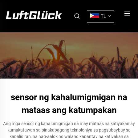
TL
sensor ng kahalumigmigan na
mataas ang katumpakan
Ang mga sensor ng kahalumigmigan na may mataas na katiyakan ay
kumakatawan sa pinakabagong teknolohiya sa pagsubaybay sa
kapaligiran, na nag-aalok ng walang kapantay na katiyakan sa