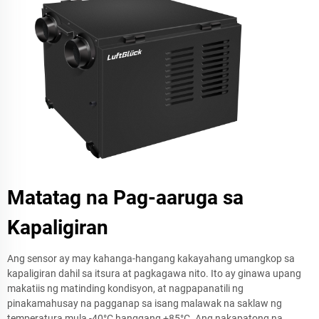
Matatag na Pag-aaruga sa
Kapaligiran
Ang sensor ay may kahanga-hangang kakayahang umangkop sa
kapaligiran dahil sa itsura at pagkagawa nito. Ito ay ginawa upang
makatiis ng matinding kondisyon, at nagpapanatili ng
pinakamahusay na pagganap sa isang malawak na saklaw ng
temperatura mula -40°C hanggang +85°C. Ang nakapatong na