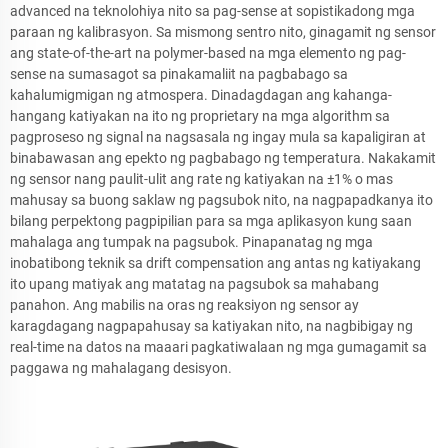
advanced na teknolohiya nito sa pag-sense at sopistikadong mga
paraan ng kalibrasyon. Sa mismong sentro nito, ginagamit ng sensor
ang state-of-the-art na polymer-based na mga elemento ng pag-
sense na sumasagot sa pinakamaliit na pagbabago sa
kahalumigmigan ng atmospera. Dinadagdagan ang kahanga-
hangang katiyakan na ito ng proprietary na mga algorithm sa
pagproseso ng signal na nagsasala ng ingay mula sa kapaligiran at
binabawasan ang epekto ng pagbabago ng temperatura. Nakakamit
ng sensor nang paulit-ulit ang rate ng katiyakan na ±1% o mas
mahusay sa buong saklaw ng pagsubok nito, na nagpapadkanya ito
bilang perpektong pagpipilian para sa mga aplikasyon kung saan
mahalaga ang tumpak na pagsubok. Pinapanatag ng mga
inobatibong teknik sa drift compensation ang antas ng katiyakang
ito upang matiyak ang matatag na pagsubok sa mahabang
panahon. Ang mabilis na oras ng reaksiyon ng sensor ay
karagdagang nagpapahusay sa katiyakan nito, na nagbibigay ng
real-time na datos na maaari pagkatiwalaan ng mga gumagamit sa
paggawa ng mahalagang desisyon.