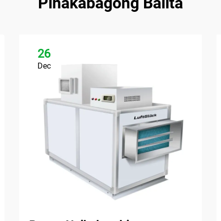
Pinakabagong Balita
26
Dec