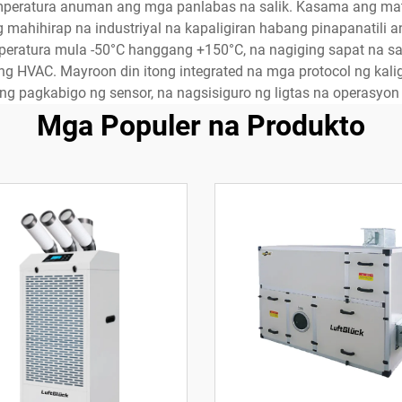
emperatura anuman ang mga panlabas na salik. Kasama ang m
mahihirap na industriyal na kapaligiran habang pinapanatili an
tura mula -50°C hanggang +150°C, na nagiging sapat na sari-
g HVAC. Mayroon din itong integrated na mga protocol ng kali
s ng pagkabigo ng sensor, na nagsisiguro ng ligtas na operasyon 
Mga Populer na Produkto