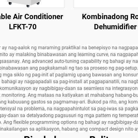
ble Air Conditioner
Kombinadong Ro
LFKT-70
Dehumidifier
r ay nag-aalok ng maraming praktikal na benepisyo na nagpap
ce nito ay malaking binabawasan ang learning curve, na nagpap
sasanay. Ang advanced auto-tuning capability ng bahagi ay 
t binabawasan ang pagkakamali ng tao sa proseso ng pag-setu
 ng mga siklo ng pag-init at paglamig upang bawasan ang kons
g bahagi ay nagpapadali sa pag-install at pagpapanatili, na 
a komunikasyon ay nagbibigay-daan sa seamless na integrasyo
l at monitoring. Ang mataas na katiyakan at mahabang habang-
ng kabuuang gastos sa pagmamay-ari. Bukod pa rito, ang kom
ensyal na problema, na nagpapahintulot sa pag-iwas sa pagka
igay-daan sa detalyadong pagsusuri ng mga pattern ng tempera
o. Ang flexible programming options ng bahagi ay nagbibigay-d
nakailangan sa aplikasyon, habang ang compact design nito 