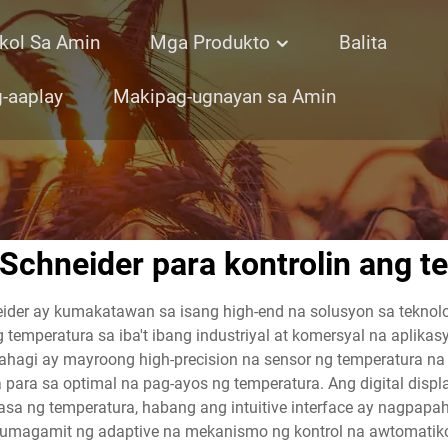
kol Sa Amin
Mga Produkto
Balita
-aaplay
Makipag-ugnayan sa Amin
Schneider para kontrolin ang 
eider ay kumakatawan sa isang high-end na solusyon sa tekno
 temperatura sa iba't ibang industriyal at komersyal na aplika
g bahagi ay mayroong high-precision na sensor ng temperatura
a para sa optimal na pag-ayos ng temperatura. Ang digital displa
sa ng temperatura, habang ang intuitive interface ay nagpapa
 gumagamit ng adaptive na mekanismo ng kontrol na awtomat