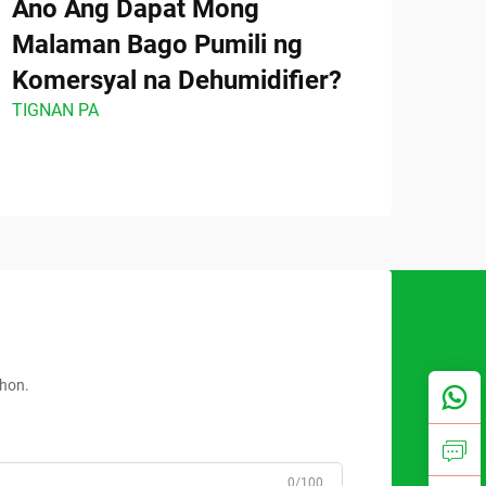
Ano Ang Dapat Mong
Gaa
Malaman Bago Pumili ng
Maa
Komersyal na Dehumidifier?
ang
TIGNAN PA
Mat
TIGN
ahon.
0/100