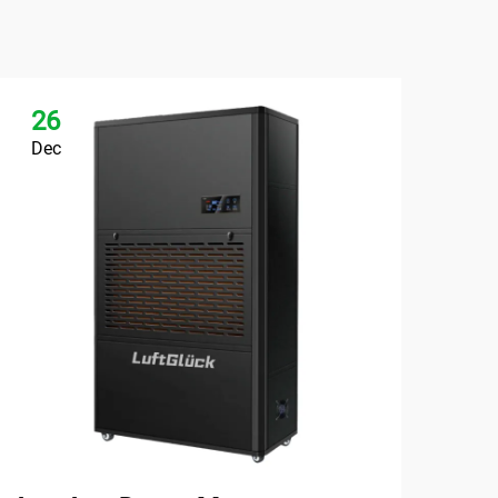
26
2
Dec
De