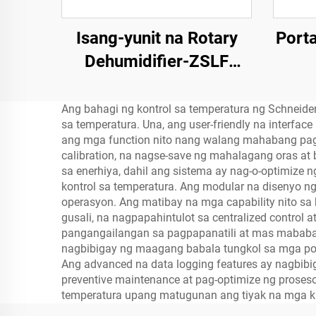
Isang-yunit na Rotary
Porta
Dehumidifier-ZSLF
Series ZSLF
Ang bahagi ng kontrol sa temperatura ng Schneide
sa temperatura. Una, ang user-friendly na interfa
ang mga function nito nang walang mahabang pag
calibration, na nagse-save ng mahalagang oras a
sa enerhiya, dahil ang sistema ay nag-o-optimize
kontrol sa temperatura. Ang modular na disenyo n
operasyon. Ang matibay na mga capability nito s
gusali, na nagpapahintulot sa centralized contro
pangangailangan sa pagpapanatili at mas mababa
nagbibigay ng maagang babala tungkol sa mga pot
Ang advanced na data logging features ay nagbib
preventive maintenance at pag-optimize ng proses
temperatura upang matugunan ang tiyak na mga ki