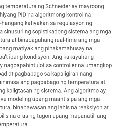
 ng temperatura ng Schneider ay mayroong
iyang PID na algoritmong kontrol na
-hangang katiyakan sa regulasyon ng
a sinusuri ng sopistikadong sistema ang mga
ura at binabaguhang real-time ang mga
upang matiyak ang pinakamahusay na
iba't ibang kondisyon. Ang kakayahang
y nagpapahintulot sa controller na umangkop
load at pagbabago sa kapaligiran nang
inimisa ang pagbabago ng temperatura at
g kaligtasan ng sistema. Ang algoritmo ay
ive modeling upang maantisipa ang mga
ura, binabawasan ang labis na reaksiyon at
lis na oras ng tugon upang mapanatili ang
temperatura.