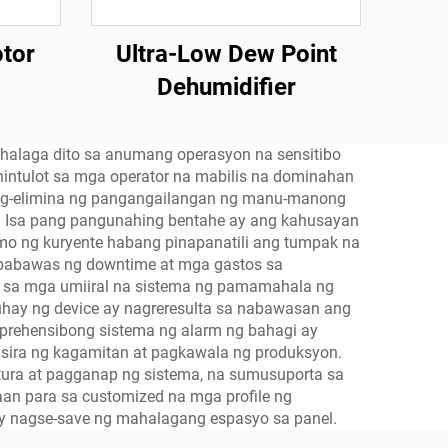
tor
Ultra-Low Dew Point
Dehumidifier
ahalaga dito sa anumang operasyon na sensitibo
ahintulot sa mga operator na mabilis na dominahan
nag-elimina ng pangangailangan ng manu-manong
p. Isa pang pangunahing bentahe ay ang kahusayan
umo ng kuryente habang pinapanatili ang tumpak na
nagbabawas ng downtime at mga gastos sa
n sa mga umiiral na sistema ng pamamahala ng
buhay ng device ay nagreresulta sa nabawasan ang
prehensibong sistema ng alarm ng bahagi ay
sira ng kagamitan at pagkawala ng produksyon.
tura at pagganap ng sistema, na sumusuporta sa
aan para sa customized na mga profile ng
ay nagse-save ng mahalagang espasyo sa panel.