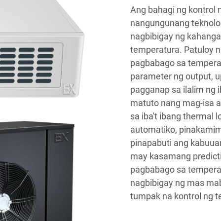
Ang bahagi ng kontrol
nangungunang teknoloh
nagbibigay ng kahanga
temperatura. Patuloy n
pagbabago sa temperat
parameter ng output, 
pagganap sa ilalim ng 
matuto nang mag-isa a
sa iba't ibang thermal 
automatiko, pinakamim
pinapabuti ang kabuuan
may kasamang predict
pagbabago sa temperat
nagbibigay ng mas mabi
tumpak na kontrol ng 