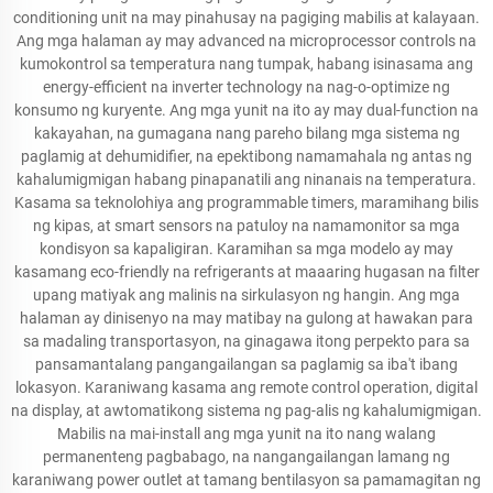
conditioning unit na may pinahusay na pagiging mabilis at kalayaan.
Ang mga halaman ay may advanced na microprocessor controls na
kumokontrol sa temperatura nang tumpak, habang isinasama ang
energy-efficient na inverter technology na nag-o-optimize ng
konsumo ng kuryente. Ang mga yunit na ito ay may dual-function na
kakayahan, na gumagana nang pareho bilang mga sistema ng
paglamig at dehumidifier, na epektibong namamahala ng antas ng
kahalumigmigan habang pinapanatili ang ninanais na temperatura.
Kasama sa teknolohiya ang programmable timers, maramihang bilis
ng kipas, at smart sensors na patuloy na namamonitor sa mga
kondisyon sa kapaligiran. Karamihan sa mga modelo ay may
kasamang eco-friendly na refrigerants at maaaring hugasan na filter
upang matiyak ang malinis na sirkulasyon ng hangin. Ang mga
halaman ay dinisenyo na may matibay na gulong at hawakan para
sa madaling transportasyon, na ginagawa itong perpekto para sa
pansamantalang pangangailangan sa paglamig sa iba't ibang
lokasyon. Karaniwang kasama ang remote control operation, digital
na display, at awtomatikong sistema ng pag-alis ng kahalumigmigan.
Mabilis na mai-install ang mga yunit na ito nang walang
permanenteng pagbabago, na nangangailangan lamang ng
karaniwang power outlet at tamang bentilasyon sa pamamagitan ng