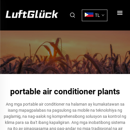
TL
portable air conditioner plants
Ang mga portable air conditioner na halaman ay kumakatawan sa
isang mapagpalabas na pagsulong sa mobile na teknolohiya ng
paglamig, na nag-aalok ng komprehensibong solusyon sa kontrol ng
klima para sa iba't ibang kapaligiran. Ang mga inobatibong sistema
na ito ay pinagsasama ang pag-andar ng mga tradisyonal na air