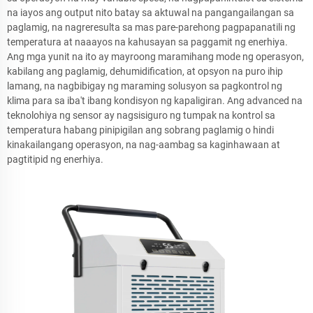
na iayos ang output nito batay sa aktuwal na pangangailangan sa
paglamig, na nagreresulta sa mas pare-parehong pagpapanatili ng
temperatura at naaayos na kahusayan sa paggamit ng enerhiya.
Ang mga yunit na ito ay mayroong maramihang mode ng operasyon,
kabilang ang paglamig, dehumidification, at opsyon na puro ihip
lamang, na nagbibigay ng maraming solusyon sa pagkontrol ng
klima para sa iba't ibang kondisyon ng kapaligiran. Ang advanced na
teknolohiya ng sensor ay nagsisiguro ng tumpak na kontrol sa
temperatura habang pinipigilan ang sobrang paglamig o hindi
kinakailangang operasyon, na nag-aambag sa kaginhawaan at
pagtitipid ng enerhiya.