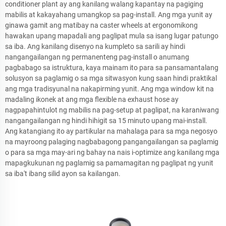
conditioner plant ay ang kanilang walang kapantay na pagiging
mabilis at kakayahang umangkop sa pag-install. Ang mga yunit ay
ginawa gamit ang matibay na caster wheels at ergonomikong
hawakan upang mapadali ang paglipat mula sa isang lugar patungo
sa iba. Ang kanilang disenyo na kumpleto sa sarili ay hindi
nangangailangan ng permanenteng pag-install o anumang
pagbabago sa istruktura, kaya mainam ito para sa pansamantalang
solusyon sa paglamig o sa mga sitwasyon kung saan hindi praktikal
ang mga tradisyunal na nakapirming yunit. Ang mga window kit na
madaling ikonek at ang mga flexible na exhaust hose ay
nagpapahintulot ng mabilis na pag-setup at paglipat, na karaniwang
nangangailangan ng hindi hihigit sa 15 minuto upang mai-install.
Ang katangiang ito ay partikular na mahalaga para sa mga negosyo
na mayroong palaging nagbabagong pangangailangan sa paglamig
o para sa mga may-ari ng bahay na nais i-optimize ang kanilang mga
mapagkukunan ng paglamig sa pamamagitan ng paglipat ng yunit
sa iba't ibang silid ayon sa kailangan.