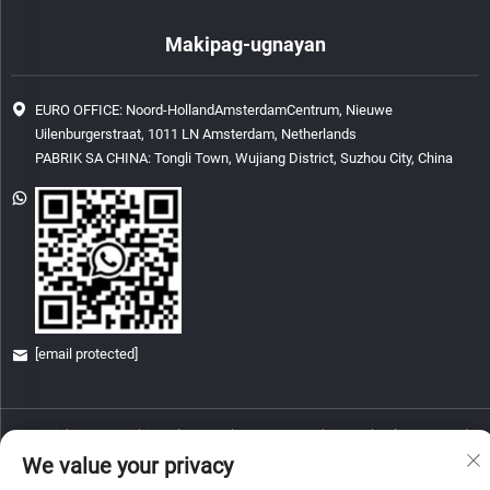
Makipag-ugnayan
EURO OFFICE: Noord-HollandAmsterdamCentrum, Nieuwe
Uilenburgerstraat, 1011 LN Amsterdam, Netherlands
PABRIK SA CHINA: Tongli Town, Wujiang District, Suzhou City, China
[email protected]
Copyright © 2026 China Glory & Achievement Suzhou Technology Co., Ltd.
Lahat ng karapatan ay nakareserba.
We value your privacy
Patakaran sa Pagkapribado