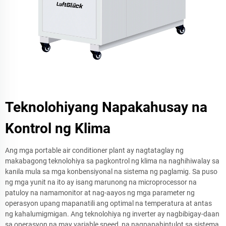
Teknolohiyang Napakahusay na
Kontrol ng Klima
Ang mga portable air conditioner plant ay nagtataglay ng
makabagong teknolohiya sa pagkontrol ng klima na naghihiwalay sa
kanila mula sa mga konbensiyonal na sistema ng paglamig. Sa puso
ng mga yunit na ito ay isang marunong na microprocessor na
patuloy na namamonitor at nag-aayos ng mga parameter ng
operasyon upang mapanatili ang optimal na temperatura at antas
ng kahalumigmigan. Ang teknolohiya ng inverter ay nagbibigay-daan
sa operasyon na may variable speed, na nagpapahintulot sa sistema