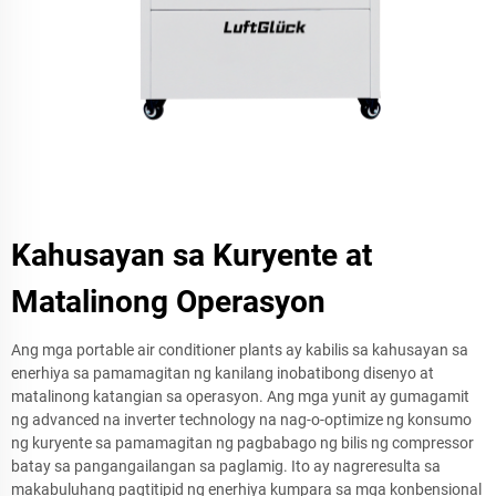
Kahusayan sa Kuryente at
Matalinong Operasyon
Ang mga portable air conditioner plants ay kabilis sa kahusayan sa
enerhiya sa pamamagitan ng kanilang inobatibong disenyo at
matalinong katangian sa operasyon. Ang mga yunit ay gumagamit
ng advanced na inverter technology na nag-o-optimize ng konsumo
ng kuryente sa pamamagitan ng pagbabago ng bilis ng compressor
batay sa pangangailangan sa paglamig. Ito ay nagreresulta sa
makabuluhang pagtitipid ng enerhiya kumpara sa mga konbensional