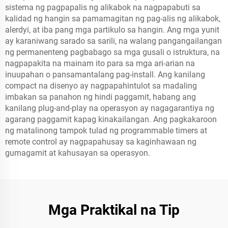
sistema ng pagpapalis ng alikabok na nagpapabuti sa
kalidad ng hangin sa pamamagitan ng pag-alis ng alikabok,
alerdyi, at iba pang mga partikulo sa hangin. Ang mga yunit
ay karaniwang sarado sa sarili, na walang pangangailangan
ng permanenteng pagbabago sa mga gusali o istruktura, na
nagpapakita na mainam ito para sa mga ari-arian na
inuupahan o pansamantalang pag-install. Ang kanilang
compact na disenyo ay nagpapahintulot sa madaling
imbakan sa panahon ng hindi paggamit, habang ang
kanilang plug-and-play na operasyon ay nagagarantiya ng
agarang paggamit kapag kinakailangan. Ang pagkakaroon
ng matalinong tampok tulad ng programmable timers at
remote control ay nagpapahusay sa kaginhawaan ng
gumagamit at kahusayan sa operasyon.
Mga Praktikal na Tip