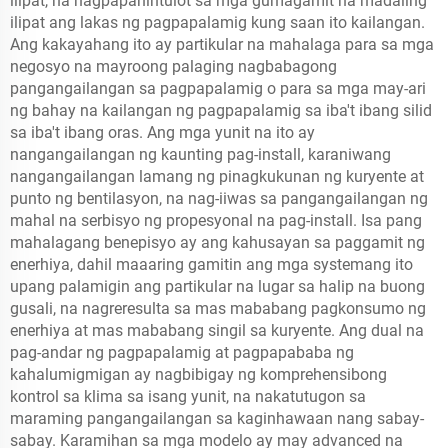
ilipat, na nagpapahintulot sa mga gumagamit na madaling
ilipat ang lakas ng pagpapalamig kung saan ito kailangan.
Ang kakayahang ito ay partikular na mahalaga para sa mga
negosyo na mayroong palaging nagbabagong
pangangailangan sa pagpapalamig o para sa mga may-ari
ng bahay na kailangan ng pagpapalamig sa iba't ibang silid
sa iba't ibang oras. Ang mga yunit na ito ay
nangangailangan ng kaunting pag-install, karaniwang
nangangailangan lamang ng pinagkukunan ng kuryente at
punto ng bentilasyon, na nag-iiwas sa pangangailangan ng
mahal na serbisyo ng propesyonal na pag-install. Isa pang
mahalagang benepisyo ay ang kahusayan sa paggamit ng
enerhiya, dahil maaaring gamitin ang mga systemang ito
upang palamigin ang partikular na lugar sa halip na buong
gusali, na nagreresulta sa mas mababang pagkonsumo ng
enerhiya at mas mababang singil sa kuryente. Ang dual na
pag-andar ng pagpapalamig at pagpapababa ng
kahalumigmigan ay nagbibigay ng komprehensibong
kontrol sa klima sa isang yunit, na nakatutugon sa
maraming pangangailangan sa kaginhawaan nang sabay-
sabay. Karamihan sa mga modelo ay may advanced na