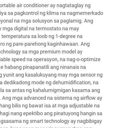
able air conditioner ay nagtataglay ng
hiya sa pagkontrol ng klima na nagmemerkado
isyonal na mga solusyon sa paglamig. Ang
y mga digital na termostato na may
temperatura sa loob ng 1-degree na
guro ng pare-parehong kaginhawaan. Ang
technology sa mga premium model ay
iable speed na operasyon, na nag-o-optimize
 habang pinapanatili ang ninanais na
 yunit ang kasalukuyang may mga sensor ng
 dedikadong mode ng dehumidification, na
a sa antas ng kahalumigmigan kasama ang
. Ang mga advanced na sistema ng airflow ay
ng bilis ng bawat isa at mga adjustable na
agi nang epektibo ang pinatuyong hangin sa
gsasama ng smart technology ay nagbibigay