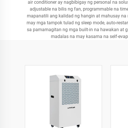
air conditioner ay nagbibigay ng personal na so
adjustable na bilis ng fan, programmable na ti
mapanatili ang kalidad ng hangin at mahusay n
may mga tampok tulad ng sleep mode, auto-restart
sa pamamagitan ng mga built-in na hawakan at g
madalas na may kasama na self-evapo