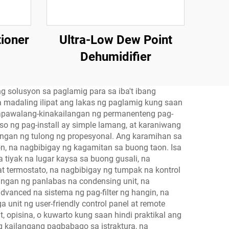
tioner
Ultra-Low Dew Point
Dehumidifier
 solusyon sa paglamig para sa iba't ibang
a madaling ilipat ang lakas ng paglamig kung saan
gpapawalang-kinakailangan ng permanenteng pag-
so ng pag-install ay simple lamang, at karaniwang
angan ng tulong ng propesyonal. Ang karamihan sa
n, na nagbibigay ng kagamitan sa buong taon. Isa
iyak na lugar kaysa sa buong gusali, na
 termostato, na nagbibigay ng tumpak na kontrol
ngan ng panlabas na condensing unit, na
anced na sistema ng pag-filter ng hangin, na
unit ng user-friendly control panel at remote
 opisina, o kuwarto kung saan hindi praktikal ang
g kailangang pagbabago sa istraktura, na