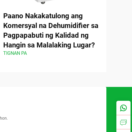
Paano Nakakatulong ang
Paa
Komersyal na Dehumidifier sa
Pag
Pagpapabuti ng Kalidad ng
ang
Hangin sa Malalaking Lugar?
Deh
TIGNAN PA
TIGN
ahon.