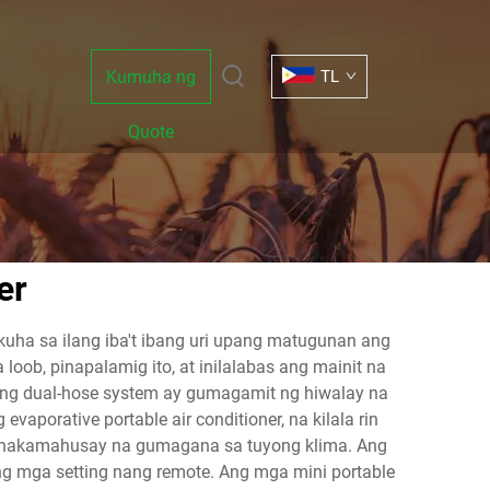
Kumuha ng
TL
Quote
er
uha sa ilang iba't ibang uri upang matugunan ang
ob, pinapalamig ito, at inilalabas ang mainit na
Ang dual-hose system ay gumagamit ng hiwalay na
aporative portable air conditioner, na kilala rin
 pinakamahusay na gumagana sa tuyong klima. Ang
ang mga setting nang remote. Ang mga mini portable