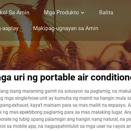
kol Sa Amin
Mga Produkto
Balita
-aaplay
Makipag-ugnayan sa Amin
ga uri ng portable air condition
lang isang maraming gamit na solusyon sa paglamig, na makuk
ga single-hose unit ay kumuha ng mainit na hangin mula sa lo
pang-exhaust, kaya't mainam para sa mas maliit na espasyo. 
 ng mas epektibong paglamig para sa mas malaking lugar. Ang ev
orate ng tubig upang palamigin ang hangin nang natural, na
trol sa mobile app, na nagpapahintulot sa mga user na i-ayos 