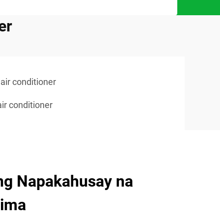
er
air conditioner
ir conditioner
ng Napakahusay na
lima