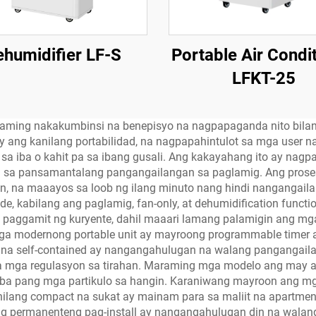
humidifier LF-S
Portable Air Condi
LFKT-25
raming nakakumbinsi na benepisyo na nagpapaganda nito bilang
 ang kanilang portabilidad, na nagpapahintulot sa mga user n
 sa iba o kahit pa sa ibang gusali. Ang kakayahang ito ay na
ara sa pansamantalang pangangailangan sa paglamig. Ang prose
n, na maaayos sa loob ng ilang minuto nang hindi nangangail
kabilang ang paglamig, fan-only, at dehumidification functio
aggamit ng kuryente, dahil maaari lamang palamigin ang mga t
a modernong portable unit ay mayroong programmable timer at
o na self-contained ay nangangahulugan na walang pangangaila
a mga regulasyon sa tirahan. Maraming mga modelo ang may adv
 iba pang mga partikulo sa hangin. Karaniwang mayroon ang mga 
lang compact na sukat ay mainam para sa maliit na apartment,
n ng permanenteng pag-install ay nangangahulugan din na walan