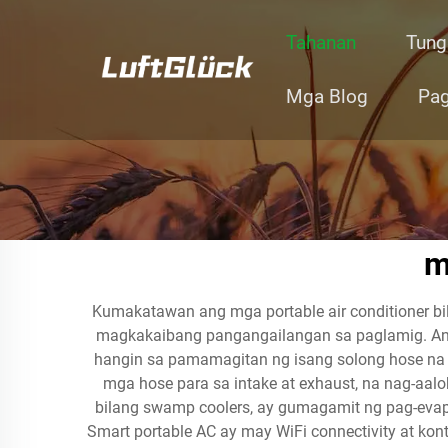
Tahanan
Tung
Mga Blog
Pag
m
Kumakatawan ang mga portable air conditioner bi
magkakaibang pangangailangan sa paglamig. Ang m
hangin sa pamamagitan ng isang solong hose na 
mga hose para sa intake at exhaust, na nag-aalok
bilang swamp coolers, ay gumagamit ng pag-evap
Smart portable AC ay may WiFi connectivity at kon