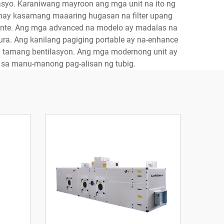
pasyo. Karaniwang mayroon ang mga unit na ito ng
y may kasamang maaaring hugasan na filter upang
ente. Ang mga advanced na modelo ay madalas na
ura. Ang kanilang pagiging portable ay na-enhance
g tamang bentilasyon. Ang mga modernong unit ay
 sa manu-manong pag-alisan ng tubig.