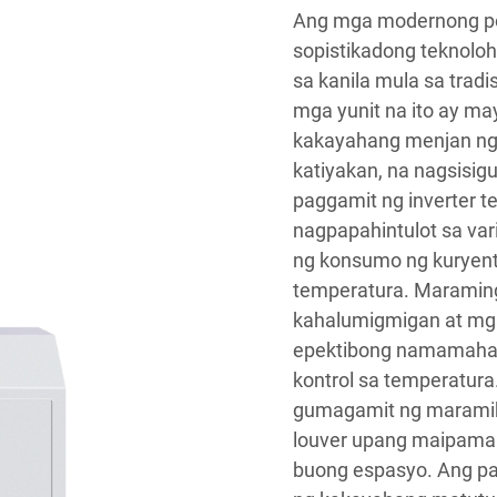
Ang mga modernong port
sopistikadong teknolo
sa kanila mula sa trad
mga yunit na ito ay ma
kakayahang menjan ng 
katiyakan, na nagsisi
paggamit ng inverter 
nagpapahintulot sa var
ng konsumo ng kuryente
temperatura. Maraming
kahalumigmigan at mga
epektibong namamahal
kontrol sa temperatura
gumagamit ng maramiha
louver upang maipamah
buong espasyo. Ang pa