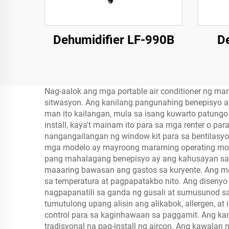
Dehumidifier LF-990B
De
Nag-aalok ang mga portable air conditioner ng ma
sitwasyon. Ang kanilang pangunahing benepisyo ay
man ito kailangan, mula sa isang kuwarto patungo
install, kaya't mainam ito para sa mga renter o p
nangangailangan ng window kit para sa bentilasyo
mga modelo ay mayroong maraming operating mode, 
pang mahalagang benepisyo ay ang kahusayan sa p
maaaring bawasan ang gastos sa kuryente. Ang mg
sa temperatura at pagpapatakbo nito. Ang diseny
nagpapanatili sa ganda ng gusali at sumusunod s
tumutulong upang alisin ang alikabok, allergen, at
control para sa kaginhawaan sa paggamit. Ang kani
tradisyonal na pag-install ng aircon. Ang kawala