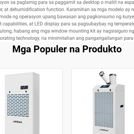
lusyon sa paglamig para sa paggamit sa desktop o maliit na es
mer, at dehumidification function. Karamihan sa mga modelo a
a mode ng operasyon upang bawasan ang pagkonsumo ng kury
 capabilities, at LED display para sa pagsubaybay ng temperat
ulong, habang ang mga window mounting kit ay nagsisiguro n
rating technology, na minimitahan ang pangangailangan para
Mga Populer na Produkto