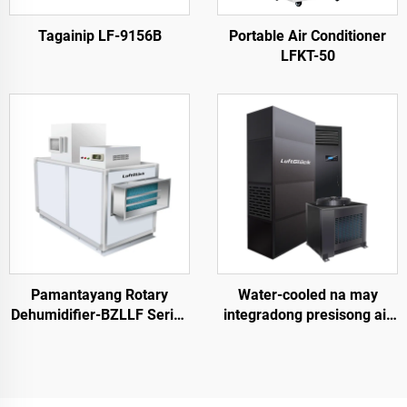
Tagainip LF-9156B
Portable Air Conditioner
LFKT-50
Pamantayang Rotary
Water-cooled na may
Dehumidifier-BZLLF Series
integradong presisong air
BZLLF
conditioner