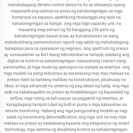
mahahalagang climate control device na ito ay idinisenyo upang
mapanatili ang optimal na antas ng kahalumigmigan sa mga
komersyal na espasyo, epektibong tinatanggal ang labis na
kahalumigmigan sa hangin. Ang mga high-capacity unit, na
maaaring mag-extract ng 50 hanggang 250 pints ng
kahalumigmigan bawat araw, ay kumakatawan sa isang
makabuluhang pamumuhunan ngunit nag-aalok ng mahahalagang
benepisyo para sa operasyon ng negosyo. Ang spectrum ng presyo
ay sumasalamin sa iba't ibang teknolohikal na tampok, kabilang ang
digital na kontrol sa kahalumigmigan, kakayahang i-restart nang
awtomatiko, at mga mode ng operasyon na matipid sa enerhiya. Ang
mga modelo na pang-industriya ay karaniwang may mas mataas na
presyo dahil sa kanilang matibay na konstruksyon, pinahusay na
tibay, at mga advanced na sistema ng pag-alisan ng tubig. Ang mga
salik na nakakaapekto sa presyo ay kinabibilangan ng kapasidad ng
airflow, mga rating sa kahusayan sa paggamit ng enerhiya, at
karagdagang tampok tulad ng built-in pump o mga kakayahan sa
remote monitoring. Habang ang mga pangunahing modelo ay nag-
aalok ng karaniwang dehumidification, ang mga unit na may mas
mataas na presyo ay kadalasang kasama ang integrasyon ng smart
technology, mga sistema ng eksaktong kontrol sa kahalumigmigan,