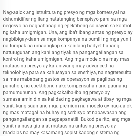
Nag-aalok ang istruktura ng presyo ng mga komersyal na
dehumidifier ng ilang natatanging benepisyo para sa mga
negosyo na naghahanap ng epektibong solusyon sa kontrol
ng kahalumigmigan. Una, ang iba't ibang antas ng presyo ay
nagbibigay-daan sa mga kompanya na pumili ng mga yunit
na tumpak na umaangkop sa kanilang badyet habang
natutugunan ang kanilang tiyak na pangangailangan sa
kontrol ng kahalumigmigan. Ang mga modelo na may mas
mataas na presyo ay karaniwang may advanced na
teknolohiya para sa kahusayan sa enerhiya, na nagreresulta
sa mas mababang gastos sa operasyon sa paglipas ng
panahon, na epektibong nakokompensahan ang paunang
pamumuhunan. Ang pagkakaiba-iba ng presyo ay
sumasalamin din sa kalidad ng pagkagawa at tibay ng mga
yunit, kung saan ang mga premium na modelo ay nag-aalok
ng mas matagal na buhay ng serbisyo at nabawasan ang
pangangailangan sa pagpapanatili. Bukod pa rito, ang mga
yunit na nasa gitna at mataas na antas ng presyo ay
madalas na may kasamang sopistikadong sistema ng