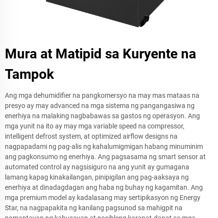
Mura at Matipid sa Kuryente na
Tampok
Ang mga dehumidifier na pangkomersyo na may mas mataas na
presyo ay may advanced na mga sistema ng pangangasiwa ng
enerhiya na malaking nagbabawas sa gastos ng operasyon. Ang
mga yunit na ito ay may mga variable speed na compressor,
intelligent defrost system, at optimized airflow designs na
nagpapadami ng pag-alis ng kahalumigmigan habang minuminim
ang pagkonsumo ng enerhiya. Ang pagsasama ng smart sensor at
automated control ay nagsisiguro na ang yunit ay gumagana
lamang kapag kinakailangan, pinipigilan ang pag-aaksaya ng
enerhiya at dinadagdagan ang haba ng buhay ng kagamitan. Ang
mga premium model ay kadalasang may sertipikasyon ng Energy
Star, na nagpapakita ng kanilang pagsunod sa mahigpit na