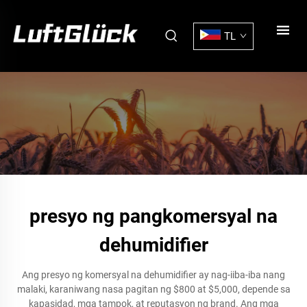
TL
presyo ng pangkomersyal na
dehumidifier
Ang presyo ng komersyal na dehumidifier ay nag-iiba-iba nang
malaki, karaniwang nasa pagitan ng $800 at $5,000, depende sa
kapasidad, mga tampok, at reputasyon ng brand. Ang mga