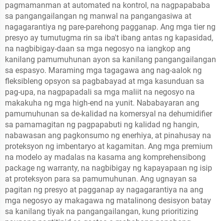
pagmamanman at automated na kontrol, na nagpapababa
sa pangangailangan ng manwal na pangangasiwa at
nagagarantiya ng pare-parehong pagganap. Ang mga tier ng
presyo ay tumutugma rin sa iba't ibang antas ng kapasidad,
na nagbibigay-daan sa mga negosyo na iangkop ang
kanilang pamumuhunan ayon sa kanilang pangangailangan
sa espasyo. Maraming mga tagagawa ang nag-aalok ng
fleksibleng opsyon sa pagbabayad at mga kasunduan sa
pag-upa, na nagpapadali sa mga maliit na negosyo na
makakuha ng mga high-end na yunit. Nababayaran ang
pamumuhunan sa de-kalidad na komersyal na dehumidifier
sa pamamagitan ng pagpapabuti ng kalidad ng hangin,
nabawasan ang pagkonsumo ng enerhiya, at pinahusay na
proteksyon ng imbentaryo at kagamitan. Ang mga premium
na modelo ay madalas na kasama ang komprehensibong
package ng warranty, na nagbibigay ng kapayapaan ng isip
at proteksyon para sa pamumuhunan. Ang ugnayan sa
pagitan ng presyo at pagganap ay nagagarantiya na ang
mga negosyo ay makagawa ng matalinong desisyon batay
sa kanilang tiyak na pangangailangan, kung prioritizing