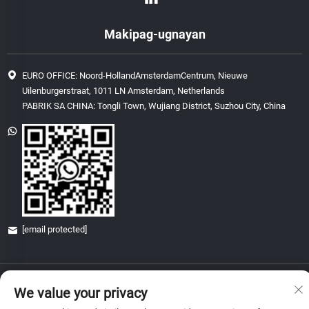
Makipag-ugnayan
EURO OFFICE: Noord-HollandAmsterdamCentrum, Nieuwe
Uilenburgerstraat, 1011 LN Amsterdam, Netherlands
PABRIK SA CHINA: Tongli Town, Wujiang District, Suzhou City, China
[email protected]
Copyright © 2026 China Glory & Achievement Suzhou Technology Co., Ltd.
We value your privacy
Lahat ng karapatan ay nakareserba.
Patakaran sa Pagkapribado