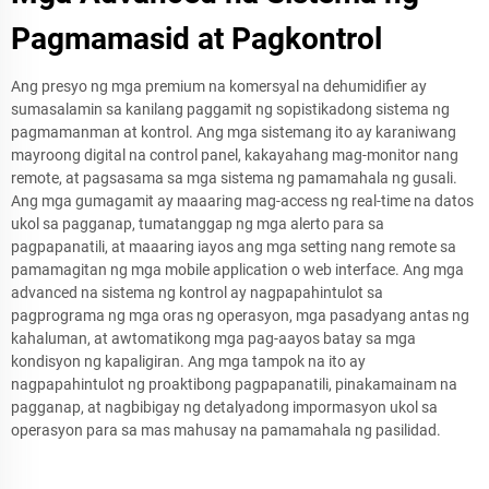
Pagmamasid at Pagkontrol
Ang presyo ng mga premium na komersyal na dehumidifier ay
sumasalamin sa kanilang paggamit ng sopistikadong sistema ng
pagmamanman at kontrol. Ang mga sistemang ito ay karaniwang
mayroong digital na control panel, kakayahang mag-monitor nang
remote, at pagsasama sa mga sistema ng pamamahala ng gusali.
Ang mga gumagamit ay maaaring mag-access ng real-time na datos
ukol sa pagganap, tumatanggap ng mga alerto para sa
pagpapanatili, at maaaring iayos ang mga setting nang remote sa
pamamagitan ng mga mobile application o web interface. Ang mga
advanced na sistema ng kontrol ay nagpapahintulot sa
pagprograma ng mga oras ng operasyon, mga pasadyang antas ng
kahaluman, at awtomatikong mga pag-aayos batay sa mga
kondisyon ng kapaligiran. Ang mga tampok na ito ay
nagpapahintulot ng proaktibong pagpapanatili, pinakamainam na
pagganap, at nagbibigay ng detalyadong impormasyon ukol sa
operasyon para sa mas mahusay na pamamahala ng pasilidad.