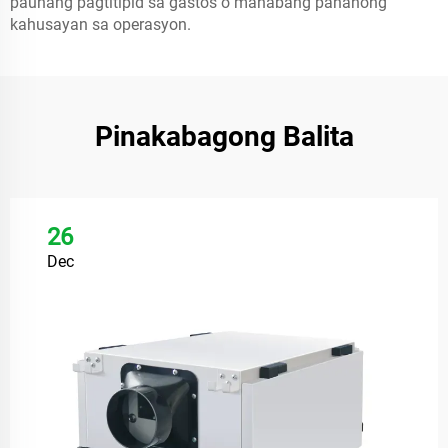
paunang pagtitipid sa gastos o mahabang panahong
kahusayan sa operasyon.
Pinakabagong Balita
26
Dec