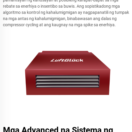
pamantayan ng kahusayan at posibleng karapat-dapat sa mga
rebate sa enerhiya o insentibo sa buwis. Ang sopistikadong mga
algoritmo sa kontrol ng kahalumigmigan ay nagpapanatili ng tumpak
na mga antas ng kahalumigmigan, binabawasan ang dalas ng
compressor cycling at ang kaugnay na mga spike sa enerhiya.
Mga Advanced na Sistema ng