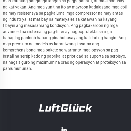
mas kaunting pangangailangan sa pagpapanatili, at mas mahusay
na katiyakan. Ang mga yunit na ito ay mayroon kadalasang mga coil
na may resistensya sa pagkaluma, mga compressor na may antas
ng industriya, at matibay na materyales sa katawan na kayang
tibayin ang masasamang kondisyon. Ang pagkakaroon ng mga
advanced na sistema ng pag-filter ay nagpoprotekta sa mga
bahaging panloob habang pinahuhusay ang kalidad ng hangin. Ang
mga premium na modelo ay karaniwang kasama ang
komprehensibong mga pakete ng warranty, mga opsyon sa pag-
install na sertipikado ng pabrika, at prioridad sa suporta sa serbisyo,
na nagsisiguro ng maximum na oras ng operasyon at proteksyon sa
pamumuhunan.