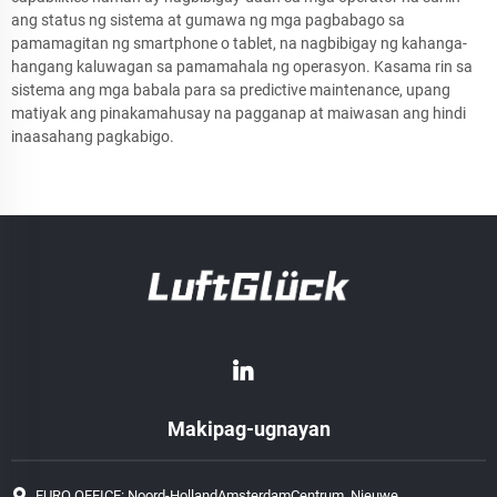
ang status ng sistema at gumawa ng mga pagbabago sa
pamamagitan ng smartphone o tablet, na nagbibigay ng kahanga-
hangang kaluwagan sa pamamahala ng operasyon. Kasama rin sa
sistema ang mga babala para sa predictive maintenance, upang
matiyak ang pinakamahusay na pagganap at maiwasan ang hindi
inaasahang pagkabigo.
Makipag-ugnayan
EURO OFFICE: Noord-HollandAmsterdamCentrum, Nieuwe