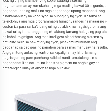
loob ng drying chamber. Ang sopistikadong sistema ng
pagmamanman ay kumukuha ng mga reading bawat 30 segundo, at
nagpapatupad ng maliit na mga pagbabago upang mapanatili ang
pinakamahusay na kondisyon sa buong drying cycle. Kasama sa
teknolohiya ang mga programmable humidity ranges na maaaring i-
customize para sa iba't ibang uri ng bulaklak, na nagsisiguro na ang
bawat uri ay tumatanggap ng eksaktong tamang halaga ng pag-alis
ng kahalumigmigan. Ang mga intelligent algorithms ng sistema ay
natututo mula sa bawat drying cycle, pinakamumuhunan ang
pagganap sa paglipas ng panahon para sa mas mahusay na resulta.
Ang ganitong antas ng kontrol sa kapaligiran ay hindi lamang
nagsisiguro ng pare-parehong kalidad kundi tumutulong din sa
pagpapanatili ng natural na langis at pigment na nagbibigay ng
natatanging kulay at amoy sa mga bulaklak.