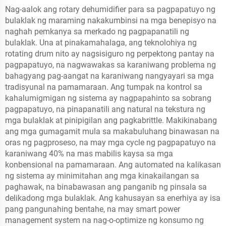
Nag-aalok ang rotary dehumidifier para sa pagpapatuyo ng
bulaklak ng maraming nakakumbinsi na mga benepisyo na
naghah pemkanya sa merkado ng pagpapanatili ng
bulaklak. Una at pinakamahalaga, ang teknolohiya ng
rotating drum nito ay nagsisiguro ng perpektong pantay na
pagpapatuyo, na nagwawakas sa karaniwang problema ng
bahagyang pag-aangat na karaniwang nangyayari sa mga
tradisyunal na pamamaraan. Ang tumpak na kontrol sa
kahalumigmigan ng sistema ay nagpapahinto sa sobrang
pagpapatuyo, na pinapanatili ang natural na tekstura ng
mga bulaklak at pinipigilan ang pagkabrittle. Makikinabang
ang mga gumagamit mula sa makabuluhang binawasan na
oras ng pagproseso, na may mga cycle ng pagpapatuyo na
karaniwang 40% na mas mabilis kaysa sa mga
konbensional na pamamaraan. Ang automated na kalikasan
ng sistema ay minimitahan ang mga kinakailangan sa
paghawak, na binabawasan ang panganib ng pinsala sa
delikadong mga bulaklak. Ang kahusayan sa enerhiya ay isa
pang pangunahing bentahe, na may smart power
management system na nag-o-optimize ng konsumo ng