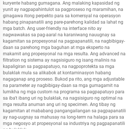
kuryente habang gumagana. Ang malaking kapasidad ng
yunit ay nagpapahintulot sa pagproseso ng maramihan, na
ginagawa itong perpekto para sa komersyal na operasyon
habang pinapanatili ang pare-parehong kalidad sa lahat ng
mga batch. Ang user-friendly na interface nito ay
nagwawakas sa pag-aaral na karaniwang nauugnay sa
kagamitan sa propesyonal na pagpapanatili, na nagbibigay-
daan sa parehong mga baguhan at mga eksperto na
makamit ang propesyonal na mga resulta. Ang advanced na
filtration ng sistema ay nagsisiguro ng isang malinis na
kapaligiran sa pagpapatuyo, na nagpoprotekta sa mga
bulaklak mula sa alikabok at kontaminasyon habang
nagaganap ang proseso. Bukod pa rito, ang mga adjustable
na parameter ay nagbibigay-daan sa mga gumagamit na
lumikha ng mga custom na programa sa pagpapatuyo para
sa iba't ibang uri ng bulaklak, na nagsisiguro ng optimal na
mga resulta anuman ang uri ng specimen. Ang tibay ng
kagamitan at mababang pangangailangan sa pagpapanatili
ay nag-uugnay sa mahusay na long-term na halaga para sa
mga negosyo at propesyonal sa industriya ng pagpapanatili