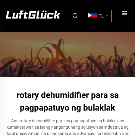
TL
rotary dehumidifier para sa
pagpapatuyo ng bulaklak
Ang rotary dehumidifier para sa pagpapatuyo ng bulaklak ay
kumakatawan sa isang nangungunang solusyon sa industriya ng
floral preservation, na pinagsama ang advanced na teknolohiya ng