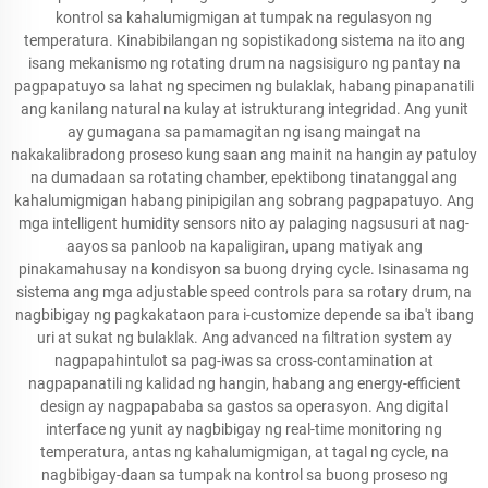
kontrol sa kahalumigmigan at tumpak na regulasyon ng
temperatura. Kinabibilangan ng sopistikadong sistema na ito ang
isang mekanismo ng rotating drum na nagsisiguro ng pantay na
pagpapatuyo sa lahat ng specimen ng bulaklak, habang pinapanatili
ang kanilang natural na kulay at istrukturang integridad. Ang yunit
ay gumagana sa pamamagitan ng isang maingat na
nakakalibradong proseso kung saan ang mainit na hangin ay patuloy
na dumadaan sa rotating chamber, epektibong tinatanggal ang
kahalumigmigan habang pinipigilan ang sobrang pagpapatuyo. Ang
mga intelligent humidity sensors nito ay palaging nagsusuri at nag-
aayos sa panloob na kapaligiran, upang matiyak ang
pinakamahusay na kondisyon sa buong drying cycle. Isinasama ng
sistema ang mga adjustable speed controls para sa rotary drum, na
nagbibigay ng pagkakataon para i-customize depende sa iba't ibang
uri at sukat ng bulaklak. Ang advanced na filtration system ay
nagpapahintulot sa pag-iwas sa cross-contamination at
nagpapanatili ng kalidad ng hangin, habang ang energy-efficient
design ay nagpapababa sa gastos sa operasyon. Ang digital
interface ng yunit ay nagbibigay ng real-time monitoring ng
temperatura, antas ng kahalumigmigan, at tagal ng cycle, na
nagbibigay-daan sa tumpak na kontrol sa buong proseso ng