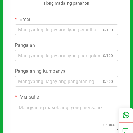
lalong madaling panahon.
Email
0/100
Pangalan
0/100
Pangalan ng Kumpanya
0/200
Mensahe
0/1000