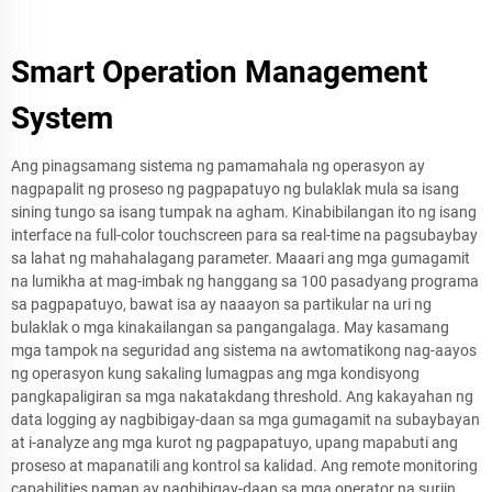
Smart Operation Management
System
Ang pinagsamang sistema ng pamamahala ng operasyon ay
nagpapalit ng proseso ng pagpapatuyo ng bulaklak mula sa isang
sining tungo sa isang tumpak na agham. Kinabibilangan ito ng isang
interface na full-color touchscreen para sa real-time na pagsubaybay
sa lahat ng mahahalagang parameter. Maaari ang mga gumagamit
na lumikha at mag-imbak ng hanggang sa 100 pasadyang programa
sa pagpapatuyo, bawat isa ay naaayon sa partikular na uri ng
bulaklak o mga kinakailangan sa pangangalaga. May kasamang
mga tampok na seguridad ang sistema na awtomatikong nag-aayos
ng operasyon kung sakaling lumagpas ang mga kondisyong
pangkapaligiran sa mga nakatakdang threshold. Ang kakayahan ng
data logging ay nagbibigay-daan sa mga gumagamit na subaybayan
at i-analyze ang mga kurot ng pagpapatuyo, upang mapabuti ang
proseso at mapanatili ang kontrol sa kalidad. Ang remote monitoring
capabilities naman ay nagbibigay-daan sa mga operator na suriin