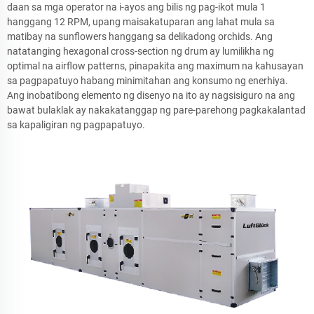
daan sa mga operator na i-ayos ang bilis ng pag-ikot mula 1
hanggang 12 RPM, upang maisakatuparan ang lahat mula sa
matibay na sunflowers hanggang sa delikadong orchids. Ang
natatanging hexagonal cross-section ng drum ay lumilikha ng
optimal na airflow patterns, pinapakita ang maximum na kahusayan
sa pagpapatuyo habang minimitahan ang konsumo ng enerhiya.
Ang inobatibong elemento ng disenyo na ito ay nagsisiguro na ang
bawat bulaklak ay nakakatanggap ng pare-parehong pagkakalantad
sa kapaligiran ng pagpapatuyo.