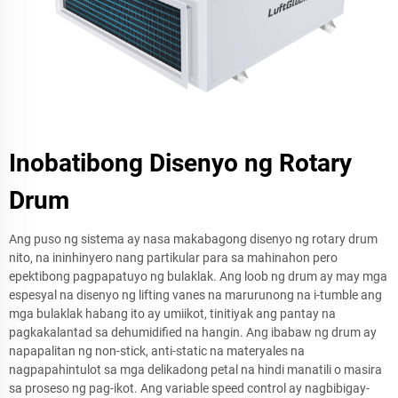
Inobatibong Disenyo ng Rotary
Drum
Ang puso ng sistema ay nasa makabagong disenyo ng rotary drum
nito, na ininhinyero nang partikular para sa mahinahon pero
epektibong pagpapatuyo ng bulaklak. Ang loob ng drum ay may mga
espesyal na disenyo ng lifting vanes na marurunong na i-tumble ang
mga bulaklak habang ito ay umiikot, tinitiyak ang pantay na
pagkakalantad sa dehumidified na hangin. Ang ibabaw ng drum ay
napapalitan ng non-stick, anti-static na materyales na
nagpapahintulot sa mga delikadong petal na hindi manatili o masira
sa proseso ng pag-ikot. Ang variable speed control ay nagbibigay-