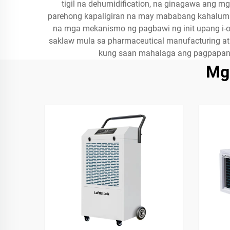
tigil na dehumidification, na ginagawa ang m
parehong kapaligiran na may mababang kahalumig
na mga mekanismo ng pagbawi ng init upang i-o
saklaw mula sa pharmaceutical manufacturing at
kung saan mahalaga ang pagpapanat
Mg