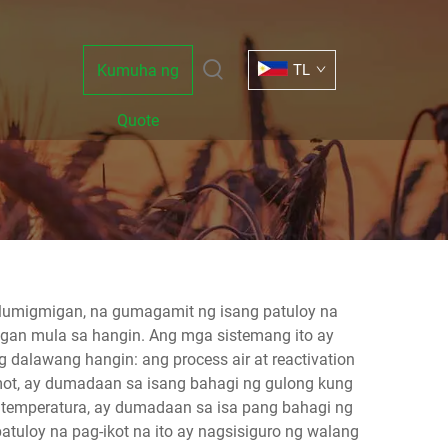
Kumuha ng
TL
Quote
halumigmigan, na gumagamit ng isang patuloy na
igan mula sa hangin. Ang mga sistemang ito ay
alawang hangin: ang process air at reactivation
ot, ay dumadaan sa isang bahagi ng gulong kung
a temperatura, ay dumadaan sa isa pang bahagi ng
uloy na pag-ikot na ito ay nagsisiguro ng walang