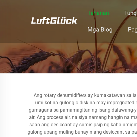
Tahanan
Tung
Mga Blog
Pag
Ang rotary dehumidifiers ay kumakatawan sa is
umiikot na gulong o disk na may impregnated 
gumagana sa pamamagitan ng isang dalawang-yugt
air. Ang process air, na siya namang hangin n
saan ang desiccant ay sumisipsip ng kahalumigmi
gulong upang muling buhayin ang desiccant sa pa