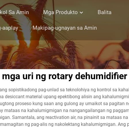
kol Sa Amin
Mga Produkto
Balita
-aaplay
Makipag-ugnayan sa Amin
mga uri ng rotary dehumidifier
ang sopistikadong pag-unlad sa teknolohiya ng kontrol sa ka
na desiccant material upang epektibong alisin ang kahalumigm
ong proseso kung saan ang gulong ay umaikot sa pagitan ng d
a may mataas na kahalumigmigan na nangangailangan ng paggam
gan. Samantala, ang reactivation air, na pinainit sa mataas n
mamagitan ng pag-alis ng nakolektang kahalumigmigan. Ang pat