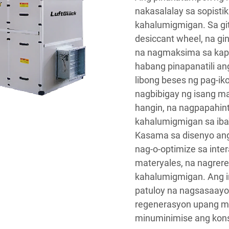
nakasalalay sa sopistik
kahalumigmigan. Sa git
desiccant wheel, na g
na nagmaksima sa kap
habang pinapanatili ang 
libong beses ng pag-ik
nagbibigay ng isang ma
hangin, na nagpapahint
kahalumigmigan sa iba
Kasama sa disenyo ang
nag-o-optimize sa inte
materyales, na nagrere
kahalumigmigan. Ang in
patuloy na nagsasaayos
regenerasyon upang ma
minuminimise ang kon