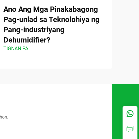
Ano Ang Mga Pinakabagong
Saa
Pag-unlad sa Teknolohiya ng
an
Pang-industriyang
Deh
TIGN
Dehumidifier?
TIGNAN PA
ahon.