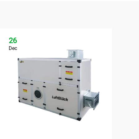
26
2
Dec
De