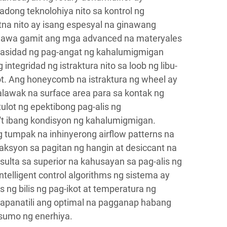
adong teknolohiya nito sa kontrol ng
na nito ay isang espesyal na ginawang
inawa gamit ang mga advanced na materyales
asidad ng pag-angat ng kahalumigmigan
integridad ng istraktura nito sa loob ng libu-
ot. Ang honeycomb na istraktura ng wheel ay
lawak na surface area para sa kontak ng
ulot ng epektibong pag-alis ng
't ibang kondisyon ng kahalumigmigan.
 tumpak na inhinyerong airflow patterns na
raksyon sa pagitan ng hangin at desiccant na
sulta sa superior na kahusayan sa pag-alis ng
telligent control algorithms ng sistema ay
 ng bilis ng pag-ikot at temperatura ng
panatili ang optimal na pagganap habang
sumo ng enerhiya.