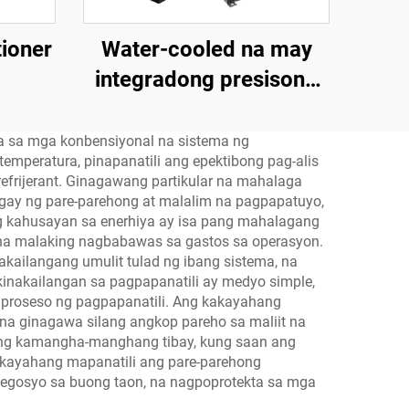
tioner
Water-cooled na may
integradong presisong
air conditioner
a sa mga konbensiyonal na sistema ng
mperatura, pinapanatili ang epektibong pag-alis
efrijerant. Ginagawang partikular na mahalaga
igay ng pare-parehong at malalim na pagpapatuyo,
 kahusayan sa enerhiya ay isa pang mahalagang
, na malaking nagbabawas sa gastos sa operasyon.
akailangang umulit tulad ng ibang sistema, na
inakailangan sa pagpapanatili ay medyo simple,
proseso ng pagpapanatili. Ang kakayahang
na ginagawa silang angkop pareho sa maliit na
in ng kamangha-manghang tibay, kung saan ang
kayahang mapanatili ang pare-parehong
egosyo sa buong taon, na nagpoprotekta sa mga