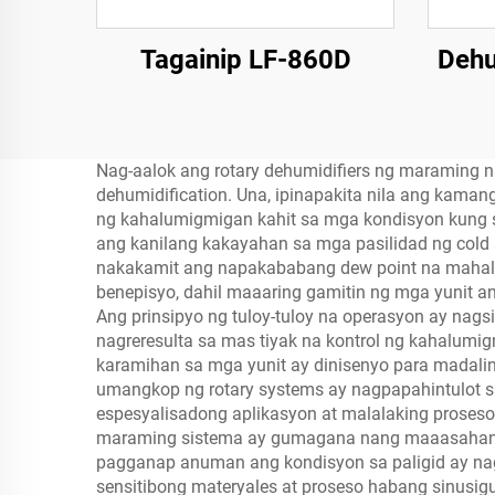
Tagainip LF-860D
Dehu
Nag-aalok ang rotary dehumidifiers ng maraming 
dehumidification. Una, ipinapakita nila ang kam
ng kahalumigmigan kahit sa mga kondisyon kung sa
ang kanilang kakayahan sa mga pasilidad ng cold 
nakakamit ang napakababang dew point na mahala
benepisyo, dahil maaaring gamitin ng mga yunit a
Ang prinsipyo ng tuloy-tuloy na operasyon ay nag
nagreresulta sa mas tiyak na kontrol ng kahalum
karamihan sa mga yunit ay dinisenyo para madal
umangkop ng rotary systems ay nagpapahintulot sa
espesyalisadong aplikasyon at malalaking proseso
maraming sistema ay gumagana nang maaasahan s
pagganap anuman ang kondisyon sa paligid ay na
sensitibong materyales at proseso habang sinusigu