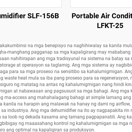
midifier SLF-156B
Portable Air Condi
LFKT-25
nakakumbinsi na mga benepisyo na naghihiwalay sa kanila mul
angha-manghang pagganap sa mga kapaligirang may mababang te
an nahihirapan ang mga tradisyunal na sistema na batay sa r
storage at operasyon sa taglamig. Ang mga sistema ay nagbib
ga para sa mga proseso na sensitibo sa kahalumigmigan. Ang
ng waste heat mula sa iba pang proseso para sa regenerasyon
sisiguro ng matatag na antas ng kahalumigmigan nang hindi kin
igmigan at nabawasan ang pagsusuot sa mga bahagi. Ang mga k
ing ma-access ang mahahalagang bahagi at simple lamang ang 
 kanila na harapin ang malawak na hanay ng dami ng airflow, 
 sa industriya. Ang mga dehumidifier na ito ay nagpapakita r
a loob ng dekada kasama ang tamang pagpapanatili. Ang ka
gbibigay ng maaasahang kontrol ng kahalumigmigan sa mga n
ro ang optimal na kapaligiran sa produksyon.