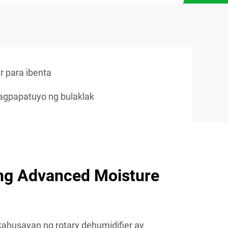
r para ibenta
pagpapatuyo ng bulaklak
ng Advanced Moisture
ahusayan ng rotary dehumidifier ay